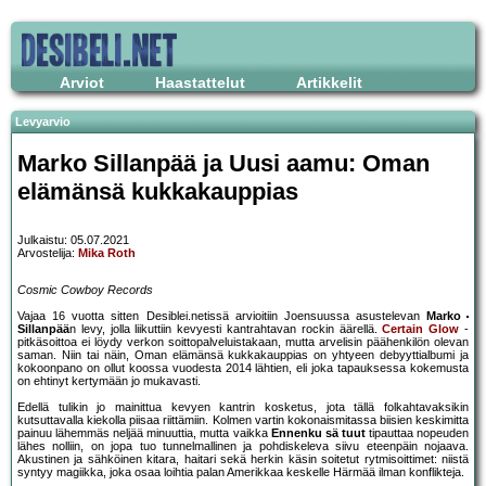
Arviot
Haastattelut
Artikkelit
Levyarvio
Marko Sillanpää ja Uusi aamu: Oman
elämänsä kukkakauppias
Julkaistu: 05.07.2021
Arvostelija:
Mika Roth
Cosmic Cowboy Records
Vajaa 16 vuotta sitten Desiblei.netissä arvioitiin Joensuussa asustelevan
Marko
Sillanpää
n levy, jolla liikuttiin kevyesti kantrahtavan rockin äärellä.
Certain Glow
-
pitkäsoittoa ei löydy verkon soittopalveluistakaan, mutta arvelisin päähenkilön olevan
saman. Niin tai näin, Oman elämänsä kukkakauppias on yhtyeen debyyttialbumi ja
kokoonpano on ollut koossa vuodesta 2014 lähtien, eli joka tapauksessa kokemusta
on ehtinyt kertymään jo mukavasti.
Edellä tulikin jo mainittua kevyen kantrin kosketus, jota tällä folkahtavaksikin
kutsuttavalla kiekolla piisaa riittämiin. Kolmen vartin kokonaismitassa biisien keskimitta
painuu lähemmäs neljää minuuttia, mutta vaikka
Ennenku sä tuut
tipauttaa nopeuden
lähes nolliin, on jopa tuo tunnelmallinen ja pohdiskeleva siivu eteenpäin nojaava.
Akustinen ja sähköinen kitara, haitari sekä herkin käsin soitetut rytmisoittimet: niistä
syntyy magiikka, joka osaa loihtia palan Amerikkaa keskelle Härmää ilman konflikteja.