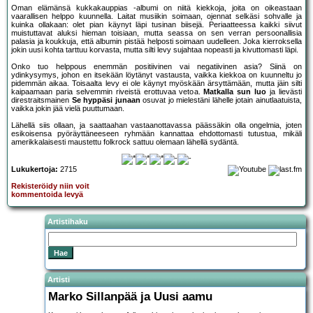
Oman elämänsä kukkakauppias -albumi on niitä kiekkoja, joita on oikeastaan
vaarallisen helppo kuunnella. Laitat musiikin soimaan, ojennat selkäsi sohvalle ja
kuinka ollakaan: olet pian käynyt läpi tusinan biisejä. Periaatteessa kaikki siivut
muistuttavat aluksi hieman toisiaan, mutta seassa on sen verran persoonallisia
palasia ja koukkuja, että albumin pistää helposti soimaan uudelleen. Joka kierroksella
jokin uusi kohta tarttuu korvasta, mutta silti levy sujahtaa nopeasti ja kivuttomasti läpi.
Onko tuo helppous enemmän positiivinen vai negatiivinen asia? Siinä on
ydinkysymys, johon en itsekään löytänyt vastausta, vaikka kiekkoa on kuunneltu jo
pidemmän aikaa. Toisaalta levy ei ole käynyt myöskään ärsyttämään, mutta jäin silti
kaipaamaan paria selvemmin riveistä erottuvaa vetoa.
Matkalla sun luo
ja lievästi
direstraitsmainen
Se hyppäsi junaan
osuvat jo mielestäni lähelle jotain ainutlaatuista,
vaikka jokin jää vielä puuttumaan.
Lähellä siis ollaan, ja saattaahan vastaanottavassa päässäkin olla ongelmia, joten
esikoisensa pyöräyttäneeseen ryhmään kannattaa ehdottomasti tutustua, mikäli
amerikkalaisesti maustettu folkrock sattuu olemaan lähellä sydäntä.
Lukukertoja:
2715
Rekisteröidy niin voit
kommentoida levyä
Artistihaku
Artisti
Marko Sillanpää ja Uusi aamu