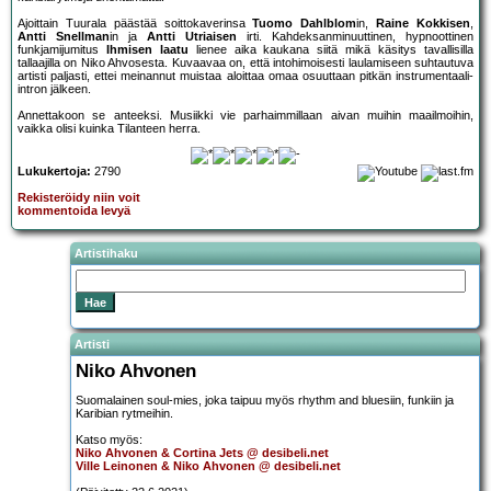
Ajoittain Tuurala päästää soittokaverinsa
Tuomo Dahl­blom
in,
Raine Kokkisen
,
Antti Snellman
in ja
Antti Utriaisen
irti. Kahdeksanminuuttinen, hypnoottinen
funkjamijumitus
Ihmisen laatu
lienee aika kaukana siitä mikä käsitys tavallisilla
tallaajilla on Niko Ahvosesta. Kuvaavaa on, että intohimoisesti laulamiseen suhtautuva
artisti paljasti, ettei meinannut muistaa aloittaa omaa osuuttaan pitkän instrumentaali-
intron jälkeen.
Annettakoon se anteeksi. Musiikki vie parhaimmillaan aivan muihin maailmoihin,
vaikka olisi kuinka Tilanteen herra.
Lukukertoja:
2790
Rekisteröidy niin voit
kommentoida levyä
Artistihaku
Artisti
Niko Ahvonen
Suomalainen soul-mies, joka taipuu myös rhythm and bluesiin, funkiin ja
Karibian rytmeihin.
Katso myös:
Niko Ahvonen & Cortina Jets @ desibeli.net
Ville Leinonen & Niko Ahvonen @ desibeli.net