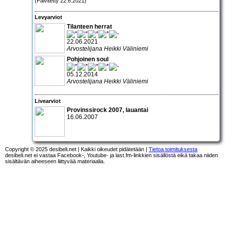
(Päivitetty 22.6.2021)
Levyarviot
Tilanteen herrat
22.06.2021
Arvostelijana Heikki Väliniemi
Pohjoinen soul
05.12.2014
Arvostelijana Heikki Väliniemi
Livearviot
Provinssirock 2007
, lauantai
16.06.2007
Copyright © 2025 desibeli.net | Kaikki oikeudet pidätetään |
Tietoa toimituksesta
desibeli.net ei vastaa Facebook-, Youtube- ja last.fm-linkkien sisällöstä eikä takaa niiden
sisältävän aiheeseen liittyvää materiaalia.