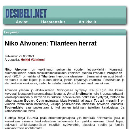
Arviot
Haastattelut
Artikkelit
Levyarvio
Niko Ahvonen: Tilanteen herrat
Julkaistu: 22.06.2021
Arvostelija:
Heikki Väliniemi
Niko Ahvonen
on vakiintunut seitsemän vuoden levysykleihin. Komeasti
suomenkielisen soulin radioiskelmäkliseiden kahleista itsensä irrottanut
Pohjoinen
soul
(2014) on vaihtunut
Tilanteen herroina
olemiseen. Samanniminen uusi bändi
on tuonut uudet kujeet ja uuden oloisia, joskin käytettyjä vaatteita. Positiivisuus ja
elämänilo on keskiössä, melko tervetullut tuulahdus tähän maailman aikaan.
Ahvonen yllättää jo aloituksellaan. Vahingossa syntynyt
Kaupungin ilta
keinuu
kevyesti, isosta soitinarsenaalista riisuttuna.
Antti Snellman
in huilu kruunaa urbaanin
viikonloppumiljöön pukemisen musiikiksi. Kalkkiviivoilla hetkessä syntynyt, tahtoen tai
tahtomattaan
Bogart Co:n
muinaista iskusävelmää lainaava
Tuutsä messiin?
on
vuoden tarttuvimpia kotimaisia, vieläpä positiivisessa mielessä. Ahvosen lempilaulu
Tuonenkielo
saa puolestaan jo kolmannen tulkinnan taiteilijan katalogissa. Ja
komeastihan se toimii.
Tuottaja
Mitja Tuurala
pitää orkesterinjohtajana yllä herkkää soittotatsia, joka ei
kuitenkaan vierasta henkseleistään repeämistä kun paikka aukeaa. Bändi taipuu
sujuvasti afrikkalaisperäisen musiikin syövereihin, bluesista souliin ja funkiin,
karibiarytmejä unohtamatta.