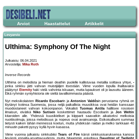
Arviot
Haastattelut
Artikkelit
Levyarvio
Ulthima: Symphony Of The Night
Julkaistu: 06.04.2021
Arvostelija:
Mika Roth
Inverse Records
Ulthima on melodista ja hieman deathin puolelle kallistuvaa metallia soittava yhtye,
jonka sinkku jätti vahvan muistijäljen itsestään. Viime vuoden lopulla ihailtavaksi
päätynyt
Eternity
haki vielä vahvinta iskuaan, mutta lupaukset oli jo lausuttu ääneen.
Eikä ryhmän syntyhistoria ole sieltä tavallisimmasta päästä.
Nyt meksikolaisten
Ricardo Escobar
in ja
Antonion Valdés
in perustama ryhmä on
löytänyt kotinsa Suomesta, jossa neljä paikallista muusikkoa ovat heidän kanssaan
muodostaneet vahvan kokoonpanon. Vokalisti
Tuomas Antila
hallitsee rosoisen
ilmaisun, eivätkä
Niko Sutisen
koskettimet hautaudu Escobarin ja
Jon Weltin
kitaroiden alle. Yhdessä kuusikieliset ja kiipparit saavatkin aikaiseksi melkoisia
nuottisolmuja, joissa melodisuus ja nopeus ovat avainsanoja. Esikoisalbumi summaa
tietysti kaiken tähän mennessä koetun, mutta yhdeksän raidan ja melko tarkkaan 40
minuutin paketti pysyy kyllä hyvin kasassa.
Viime vuonna julkaistu sinkkubiisi
Tears of Fire
kärsii sinkkusisaruksensa kanssa
lievästä ennalta-arvattavuudesta, mutta hitaammin askeltava
Daughter of Twilight