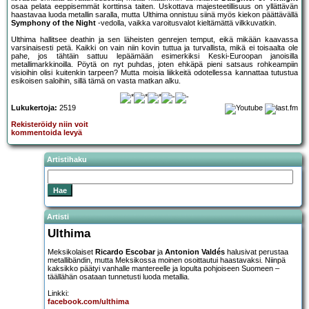
osaa pelata eeppisemmät korttinsa taiten. Uskottava majesteetillisuus on yllättävän
haastavaa luoda metallin saralla, mutta Ulthima onnistuu siinä myös kiekon päättävällä
Symphony of the Night
-vedolla, vaikka varoitusvalot kieltämättä vilkkuvatkin.
Ulthima hallitsee deathin ja sen läheisten genrejen temput, eikä mikään kaavassa
varsinaisesti petä. Kaikki on vain niin kovin tuttua ja turvallista, mikä ei toisaalta ole
pahe, jos tähtäin sattuu lepäämään esimerkiksi Keski-Euroopan janoisilla
metallimarkkinoilla. Pöytä on nyt puhdas, joten ehkäpä pieni satsaus rohkeampiin
visioihin olisi kuitenkin tarpeen? Mutta moisia liikkeitä odotellessa kannattaa tutustua
esikoisen saloihin, sillä tämä on vasta matkan alku.
Lukukertoja:
2519
Rekisteröidy niin voit
kommentoida levyä
Artistihaku
Artisti
Ulthima
Meksikolaiset
Ricardo Escobar
ja
Antonion Valdés
halusivat perustaa
metallibändin, mutta Meksikossa moinen osoittautui haastavaksi. Niinpä
kaksikko päätyi vanhalle mantereelle ja lopulta pohjoiseen Suomeen –
täällähän osataan tunnetusti luoda metallia.
Linkki:
facebook.com/ulthima