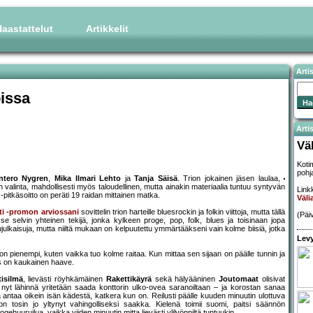
aastattelut
Artikkelit
Arti
oissa
Artis
Vä
Koti
pohja
ntero Nygren
,
Mika Ilmari Lehto
ja
Tanja Säisä
. Trion jokainen jäsen laulaa,
n valinta, mahdollisesti myös taloudellinen, mutta ainakin materiaalia tuntuu syntyvän
Linkk
-pitkäsoitto on peräti 19 raidan mittainen matka.
Väli
ti -promon arviossani
sovittelin trion harteille bluesrockin ja folkin viittoja, mutta tällä
(Päi
e selvin yhteinen tekijä, jonka kylkeen proge, pop, folk, blues ja toisinaan jopa
julkaisuja, mutta niiltä mukaan on kelpuutettu ymmärtääkseni vain kolme biisiä, jotka
Levy
ienempi, kuten vaikka tuo kolme raitaa. Kun mittaa sen sijaan on päälle tunnin ja
us on kaukainen haave.
isilmä
, lievästi röyhkämäinen
Rakettikäyrä
sekä hälyääninen
Joutomaat
olisivat
 nyt lähinnä yritetään saada konttorin ulko-ovea saranoiltaan – ja korostan sanaa
a antaa oikein isän kädestä, katkera kun on. Reilusti päälle kuuden minuutin ulottuva
n tosin jo yltynyt vahingolliseksi saakka. Kielenä toimii suomi, paitsi säännön
gehuuruilua, vaikka viiden minuutin mitta lievästi ylilyönniltä tuntuukin.