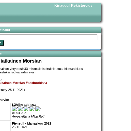
Kirjaudu
Rekisteröidy
|
stihaku
ti
liaikainen Morsian
mainen yhtye esittää minimalistiseksi riisuttua, hieman blues-
istakin rockia vähin elein.
i:
aikainen Morsian Facebookissa
vitetty 25.11.2021)
arviot
Lähiön taloissa
01.04.2021
Arvostelijana Mika Roth
Pienet II - Marraskuu 2021
25.11.2021