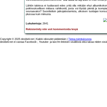
Lähiön taloissa ei luultavasti edes yritä olla mikään ehyt albumi
poikkeuksellisen mittava rahtikontti, josta voi löytää pieniä ja isom
seuraavaksi? Suosittelisin jatkojalostamista, ulkoisen tuottajan kons
plussaa kuin miinusta.
Lukukertoja:
2641
Rekisteröidy niin voit kommentoida levyä
Copyright © 2025 desibeli.net | Kaikki oikeudet pidätetään |
Tietoa toimituksesta
desibeli.net ei vastaa Facebook-, Youtube- ja last.fm-linkkien sisällöstä eikä takaa niiden sisä