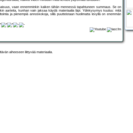
kokonaisuus, vaan ennemminkin kaiken tähän mennessä tapahtuneen summaus. Se on
piakin aarteita, kunhan vain jaksaa käydä materiaalia läpi. Ydinkysymys kuuluu: mitä
ultointia ja pienempiä annoskokoja, sillä puutteistaan huolimatta levyllä on enemmän
ltävän aiheeseen liittyvää materiaalia.