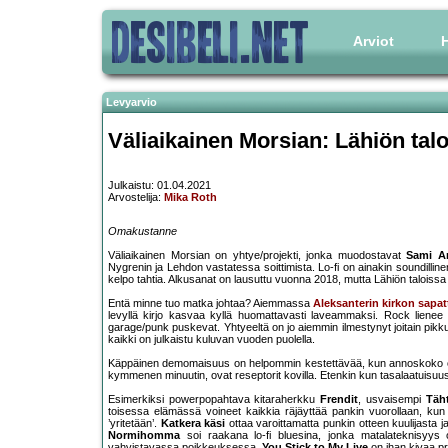
Arviot
H
Levyarvio
Väliaikainen Morsian: Lähiön tal
Julkaistu: 01.04.2021
Arvostelija:
Mika Roth
Omakustanne
Väliaikainen Morsian on yhtye/projekti, jonka muodostavat
Sami A
Nygrenin ja Lehdon vastatessa soittimista. Lo-fi on ainakin soundilline
kelpo tahtia. Alkusanat on lausuttu vuonna 2018, mutta Lähiön taloissa 
Entä minne tuo matka johtaa? Aiemmassa
Aleksanterin kirkon sapat
levyllä kirjo kasvaa kyllä huomattavasti laveammaksi. Rock lienee s
garage/punk puskevat. Yhtyeeltä on jo aiemmin ilmestynyt joitain pikku
kaikki on julkaistu kuluvan vuoden puolella.
Käppäinen demomaisuus on helpommin kestettävää, kun annoskoko on p
kymmenen minuutin, ovat reseptorit kovilla. Etenkin kun tasalaatuisu
Esimerkiksi powerpopahtava kitaraherkku
Frendit
, usvaisempi
Täht
toisessa elämässä voineet kaikkia räjäyttää pankin vuorollaan, kun
’yritetään’.
Katkera käsi
ottaa varoittamatta punkin otteen kuulijasta j
Normihomma
soi raakana lo-fi bluesina, jonka matalateknisyys o
vahvistavassa poikkeuksessa.
You Stick to My Live
on ihan kivaa pro