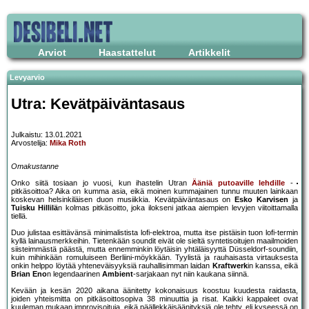
Arviot
Haastattelut
Artikkelit
Levyarvio
Utra: Kevätpäiväntasaus
Julkaistu: 13.01.2021
Arvostelija:
Mika Roth
Omakustanne
Onko siitä tosiaan jo vuosi, kun ihastelin Utran
Ääniä putoaville lehdille
-
pitkäsoittoa? Aika on kumma asia, eikä moinen kummajainen tunnu muuten lainkaan
koskevan helsinkiläisen duon musiikkia. Kevätpäiväntasaus on
Esko Karvisen
ja
Tuisku Hillilä
n kolmas pitkäsoitto, joka ilokseni jatkaa aiempien levyjen viitoittamalla
tiellä.
Duo julistaa esittävänsä minimalistista lofi-elektroa, mutta itse pistäisin tuon lofi-termin
kyllä lainausmerkkeihin. Tietenkään soundit eivät ole sieltä syntetisoitujen maailmoiden
siisteimmästä päästä, mutta ennemminkin löytäisin yhtäläisyyttä Düsseldorf-soundiin,
kuin mihinkään romuluiseen Berliini-möykkään. Tyylistä ja rauhaisasta virtauksesta
onkin helppo löytää yhteneväisyyksiä rauhallisimman laidan
Kraftwerk
in kanssa, eikä
Brian Eno
n legendaarinen
Ambient
-sarjakaan nyt niin kaukana siinnä.
Kevään ja kesän 2020 aikana äänitetty kokonaisuus koostuu kuudesta raidasta,
joiden yhteismitta on pitkäsoittosopiva 38 minuuttia ja risat. Kaikki kappaleet ovat
kuuleman mukaan improvisoituja, eikä päällekkäisäänityksiä ole tehty, eli kyseessä on