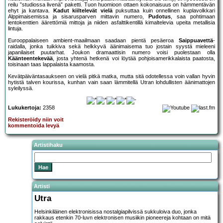
reilu ”studiossa livenä” paketti. Tuon huomioon ottaen kokonaisuus on hämmentävän
ehyt ja kantava.
Kadut kiiltelevät vielä
puksuttaa kuin onnellinen kuplavolkkari
Alppimaisemissa ja sisarusparven mittavin numero,
Pudotus
, saa pohtimaan
lentokenttien äärettömiä mittoja ja niiden asfalttikentillä kimaltelevia upeita metallisia
lintuja.
Eurooppalaiseen ambient-maailmaan saadaan pientä pesäeroa
Saippuavettä
-
raidalla, jonka tuikkiva sekä helkkyvä äänimaisema tuo jostain syystä mieleeni
japanilaiset puutarhat. Joukon dramaattisin numero voisi puolestaan olla
Käänteentekevää
, josta yhtenä hetkenä voi löytää pohjoisamerikkalaista paatosta,
toisinaan taas lappalaista kaamosta.
Kevätpäiväntasaukseen on vielä pitkä matka, mutta sitä odotellessa voin vallan hyvin
hytistä talven kourissa, kunhan vain saan lämmitellä Utran lohdullisten äänimattojen
syleilyssä.
Lukukertoja:
2358
Rekisteröidy niin voit
kommentoida levyä
Artistihaku
Artisti
Utra
Helsinkiläinen elektronisissa nostalgiapilvissä sukkuloiva duo, jonka
rakkaus etenkin 70-luvn elektronisen musiikin pioneereja kohtaan on mitä