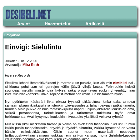
Arviot
Haastattelut
Artikkelit
Levyarvio
Einvigi: Sielulintu
Julkaistu: 18.12.2020
Arvostelija:
Mika Roth
Inverse Records
Sielulintu lehahti ihmeteltäväkseni jo marraskuun puolella, kun albumin
nimibiisi
sai
sinkkuna pohtimaan eri genrejen väliin jääviä villejä ketoja. Folk-rockin heleitä
soundeja, metallin mustempaa kylkeä, sekä progehtavan rockin yhteenliittymään
kutsuttiin blackgazeksi, mikä sopi post-metalliseen ilmaisuun kieltämättä hyvin.
Nyt pyörittelen käsissäni ihka oikeaa fyysistä pitkäsoittoa, jonka salat tuntuvat
samaan aikaan ikiaikaisilta ja jotenkin tulevaisuudesta tähän päivään putkahtaneilta.
Kuuden biisin joukko on kuin fantasiakirjoista napattu: nipun jokaisella lenkillä on oma,
selkeä persoonansa, tarkoituksensa ja tarkemmin tutkittuna myös omat
heikkoutensa. Avainkysymys kuuluukin: nivoutuuko yksilöistä voittava ryhmä?
Musiikissa yksi merkittävä tavoite ja voima on mielestäni tasapaino. Sielulintu tuntuu
kaikin puolin tasapainoiselta, ehyeltä ja täydeltä albumilta, vaikka kyseessä on vasta
bändin esikoispitkäsoitto. Olisin suonut muun materiaalin nousevan
tarttuvuuskyvyltään samaan luokkaan em. sinkun kanssa, mutta Sielulintu-kappale
edustaakin näemmä koko kattauksen keveämpää laitaa.