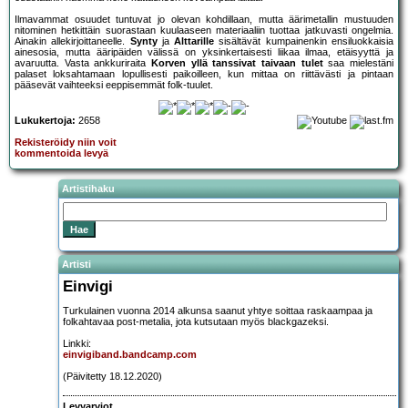
Ilmavammat osuudet tuntuvat jo olevan kohdillaan, mutta äärimetallin mustuuden
nitominen hetkittäin suorastaan kuulaaseen materiaaliin tuottaa jatkuvasti ongelmia.
Ainakin allekirjoittaneelle.
Synty
ja
Alttarille
sisältävät kumpainenkin ensiluokkaisia
ainesosia, mutta ääripäiden välissä on yksinkertaisesti liikaa ilmaa, etäisyyttä ja
avaruutta. Vasta ankkuriraita
Korven yllä tanssivat taivaan tulet
saa mielestäni
palaset loksahtamaan lopullisesti paikoilleen, kun mittaa on riittävästi ja pintaan
pääsevät vaihteeksi eeppisemmät folk-tuulet.
Lukukertoja:
2658
Rekisteröidy niin voit
kommentoida levyä
Artistihaku
Artisti
Einvigi
Turkulainen vuonna 2014 alkunsa saanut yhtye soittaa raskaampaa ja
folkahtavaa post-metalia, jota kutsutaan myös blackgazeksi.
Linkki:
einvigiband.bandcamp.com
(Päivitetty 18.12.2020)
Levyarviot