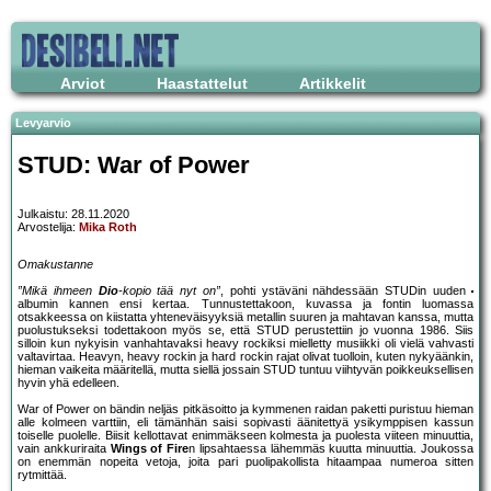
Arviot
Haastattelut
Artikkelit
Levyarvio
STUD: War of Power
Julkaistu: 28.11.2020
Arvostelija:
Mika Roth
Omakustanne
”Mikä ihmeen
Dio
-kopio tää nyt on”
, pohti ystäväni nähdessään STUDin uuden
albumin kannen ensi kertaa. Tunnustettakoon, kuvassa ja fontin luomassa
otsakkeessa on kiistatta yhteneväisyyksiä metallin suuren ja mahtavan kanssa, mutta
puolustukseksi todettakoon myös se, että STUD perustettiin jo vuonna 1986. Siis
silloin kun nykyisin vanhahtavaksi heavy rockiksi mielletty musiikki oli vielä vahvasti
valtavirtaa. Heavyn, heavy rockin ja hard rockin rajat olivat tuolloin, kuten nykyäänkin,
hieman vaikeita määritellä, mutta siellä jossain STUD tuntuu viihtyvän poikkeuksellisen
hyvin yhä edelleen.
War of Power on bändin neljäs pitkäsoitto ja kymmenen raidan paketti puristuu hieman
alle kolmeen varttiin, eli tämänhän saisi sopivasti äänitettyä ysikymppisen kassun
toiselle puolelle. Biisit kellottavat enimmäkseen kolmesta ja puolesta viiteen minuuttia,
vain ankkuriraita
Wings of Fire
n lipsahtaessa lähemmäs kuutta minuuttia. Joukossa
on enemmän nopeita vetoja, joita pari puolipakollista hitaampaa numeroa sitten
rytmittää.