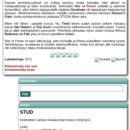
Kaavan perinteisyydestä voi soittaa poskea, mutta toisaalta: näin albumi on
monipuolisempi ja siten kestävämpi. Sinkkubiisi
War of Power
todettiin jo aiemmin
dynamiitiksi, eikä kiekon loppupuolelle sijoitettu
Soulmate
ole tippaakaan heppoisempi
pamaus. Modernimmista melodisen metallin sankareista vinkkaa härskisti
Demon’s
Gate
, mutta puhdasotsaisuus pelastaa STUDin lähes aina.
Miten niin ’lähes’, saatatte kysyä. No,
Tired
lienee uuden joukon selkein kiskaisu
kasari
Van Halen
in ja
Top Gun
in soundtrackin siiderinkuivien soundien pariin. Tuosta
jää jo jäljet tiukimpaankin panssariin. Pykimistä aiheuttaa myös sielun tuskaa tihkuva
Darkness to Fall
, joka on levyn pakollinen balladi.
War of Power on taas niitä levyjä, joita voi ihailla ja inhota osapuilleen samoista syistä.
Vanhahtavaa, arvattavaa ja kenties epämuodikasta, mutta kun pinnan alle kurkistaa,
niin sieltä löytyy nippu ensiluokkaisia biisejä.
Lukukertoja:
2571
Rekisteröidy niin voit
kommentoida levyä
Artistihaku
Artisti
STUD
Kotimainen vanhan koulukunnan heavy metal-jyrä.
Linkit: