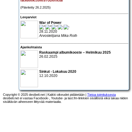
facebook.com/STUDofficial
(Päivitetty 26.2.2025)
Levyarviot
War of Power
28.11.2020
Arvostelijana Mika Roth
Ajankohtaista
Raskaampi albumikooste – Helmikuu 2025
26.02.2025
Sinkut - Lokakuu 2020
12.10.2020
Copyright © 2025 desibeli.net | Kaikki oikeudet pidätetään |
Tietoa toimituksesta
desibeli.net ei vastaa Facebook-, Youtube- ja last.fm-linkkien sisällöstä eikä takaa niiden
sisältävän aiheeseen liittyvää materiaalia.