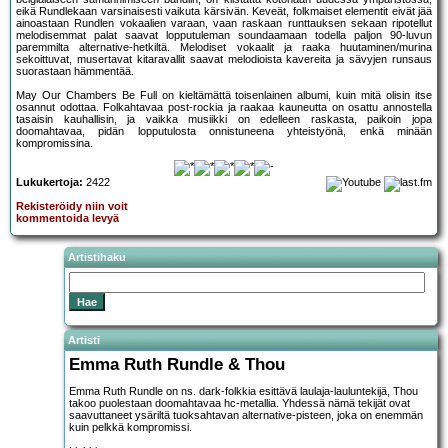
eikä Rundlekaan varsinaisesti vaikuta kärsivän. Keveät, folkmaiset elementit eivät jää
ainoastaan Rundlen vokaalien varaan, vaan raskaan runttauksen sekaan ripotellut
melodisemmat palat saavat lopputuleman soundaamaan todella paljon 90-luvun
paremmilta alternative-hetkiltä. Melodiset vokaalit ja raaka huutaminen/murina
sekoittuvat, musertavat kitaravallit saavat melodioista kavereita ja sävyjen runsaus
suorastaan hämmentää.
May Our Chambers Be Full on kieltämättä toisenlainen albumi, kuin mitä olisin itse
osannut odottaa. Folkahtavaa post-rockia ja raakaa kauneutta on osattu annostella
tasaisin kauhallisin, ja vaikka musiikki on edelleen raskasta, paikoin jopa
doomahtavaa, pidän lopputulosta onnistuneena yhteistyönä, enkä minään
kompromissina.
Lukukertoja:
2422
Rekisteröidy niin voit
kommentoida levyä
Artistihaku
Artisti
Emma Ruth Rundle & Thou
Emma Ruth Rundle on ns. dark-folkkia esittävä laulaja-lauluntekijä, Thou
takoo puolestaan doomahtavaa hc-metallia. Yhdessä nämä tekijät ovat
saavuttaneet ysäriltä tuoksahtavan alternative-pisteen, joka on enemmän
kuin pelkkä kompromissi.