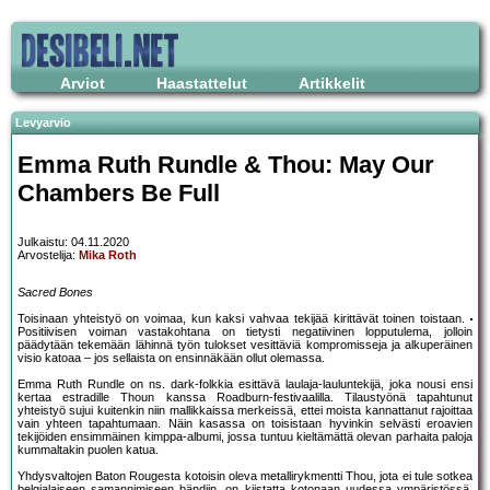
Arviot
Haastattelut
Artikkelit
Levyarvio
Emma Ruth Rundle & Thou: May Our
Chambers Be Full
Julkaistu: 04.11.2020
Arvostelija:
Mika Roth
Sacred Bones
Toisinaan yhteistyö on voimaa, kun kaksi vahvaa tekijää kirittävät toinen toistaan.
Positiivisen voiman vastakohtana on tietysti negatiivinen lopputulema, jolloin
päädytään tekemään lähinnä työn tulokset vesittäviä kompromisseja ja alkuperäinen
visio katoaa – jos sellaista on ensinnäkään ollut olemassa.
Emma Ruth Rundle on ns. dark-folkkia esittävä laulaja-lauluntekijä, joka nousi ensi
kertaa estradille Thoun kanssa Roadburn-festivaalilla. Tilaustyönä tapahtunut
yhteistyö sujui kuitenkin niin mallikkaissa merkeissä, ettei moista kannattanut rajoittaa
vain yhteen tapahtumaan. Näin kasassa on toisistaan hyvinkin selvästi eroavien
tekijöiden ensimmäinen kimppa-albumi, jossa tuntuu kieltämättä olevan parhaita paloja
kummaltakin puolen katua.
Yhdysvaltojen Baton Rougesta kotoisin oleva metallirykmentti Thou, jota ei tule sotkea
belgialaiseen samannimiseen bändiin, on kiistatta kotonaan uudessa ympäristössä,