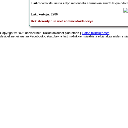
Ei AF:n veroista, mutta kelpo materiaalia seuraavaa suurta levyä odote
Lukukertoja:
2286
Rekisteröidy niin voit kommentoida levyä
Copyright © 2025 desibeli.net | Kaikki oikeudet pidätetään |
Tietoa toimituksesta
desibeli.net ei vastaa Facebook-, Youtube- ja last.fm-linkkien sisällöstä eikä takaa niiden sisä