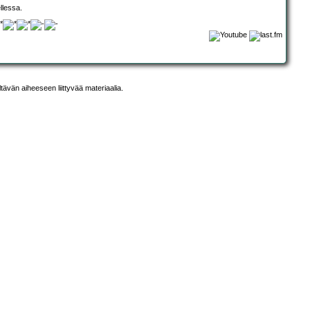
llessa.
ltävän aiheeseen liittyvää materiaalia.