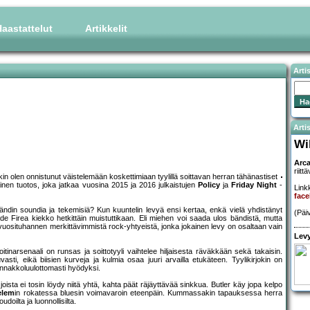
aastattelut
Artikkelit
Arti
Artis
Wi
Arca
riit
in olen onnistunut väistelemään koskettimiaan tyylillä soittavan herran tähänastiset
inen tuotos, joka jatkaa vuosina 2015 ja 2016 julkaistujen
Policy
ja
Friday Night
-
Linkk
fac
ndin soundia ja tekemisiä? Kun kuuntelin levyä ensi kertaa, enkä vielä yhdistänyt
(Päi
de Firea kiekko hetkittäin muistuttikaan. Eli miehen voi saada ulos bändistä, mutta
 vuosituhannen merkittävimmistä rock-yhtyeistä, jonka jokainen levy on osaltaan vain
Levy
oitinarsenaali on runsas ja soittotyyli vaihtelee hiljaisesta räväkkään sekä takaisin.
vasti, eikä biisien kurveja ja kulmia osaa juuri arvailla etukäteen. Tyylikirjokin on
 ennakkoluulottomasti hyödyksi.
sta ei tosin löydy niitä yhtä, kahta päät räjäyttävää sinkkua. Butler käy jopa kelpo
elem
in rokatessa bluesin voimavaroin eteenpäin. Kummassakin tapauksessa herra
oilta ja luonnollisilta.