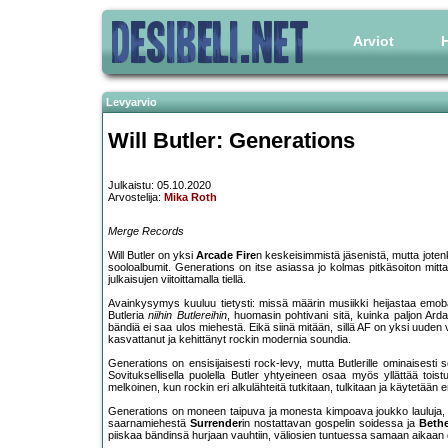
Arviot
H
Levyarvio
Will Butler: Generations
Julkaistu: 05.10.2020
Arvostelija:
Mika Roth
Merge Records
Will Butler on yksi
Arcade Fire
n keskeisimmistä jäsenistä, mutta jotenk
sooloalbumit. Generations on itse asiassa jo kolmas pitkäsoiton mitta
julkaisujen viitoittamalla tiellä.
Avainkysymys kuuluu tietysti: missä määrin musiikki heijastaa emobä
Butleria
niihin Butlereihin
, huomasin pohtivani sitä, kuinka paljon Arda
bändiä ei saa ulos miehestä. Eikä siinä mitään, sillä AF on yksi uuden
kasvattanut ja kehittänyt rockin modernia soundia.
Generations on ensisijaisesti rock-levy, mutta Butlerille ominaisesti s
Sovituksellisella puolella Butler yhtyeineen osaa myös yllättää toistu
melkoinen, kun rockin eri alkulähteitä tutkitaan, tulkitaan ja käytetään
Generations on moneen taipuva ja monesta kimpoava joukko lauluja, joi
saarnamiehestä
Surrender
in nostattavan gospelin soidessa ja
Beth
piiskaa bändinsä hurjaan vauhtiin, väliosien tuntuessa samaan aikaan oud