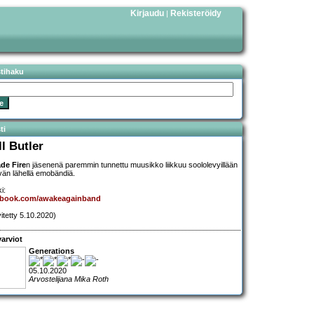
Kirjaudu
Rekisteröidy
|
stihaku
ti
ll Butler
de Fire
n jäsenenä paremmin tunnettu muusikko liikkuu soololevyillään
tävän lähellä emobändiä.
i:
ebook.com/awakeagainband
vitetty 5.10.2020)
arviot
Generations
05.10.2020
Arvostelijana Mika Roth