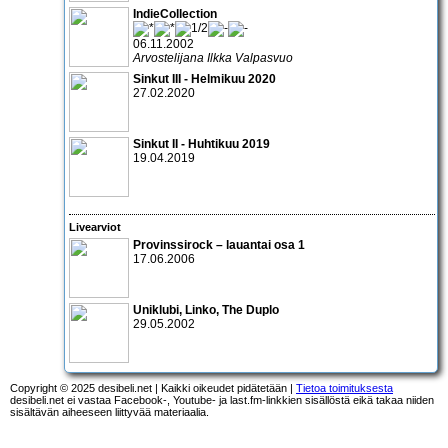
IndieCollection
06.11.2002
Arvostelijana Ilkka Valpasvuo
Sinkut III - Helmikuu 2020
27.02.2020
Sinkut II - Huhtikuu 2019
19.04.2019
Livearviot
Provinssirock – lauantai osa 1
17.06.2006
Uniklubi
,
Linko
,
The Duplo
29.05.2002
Copyright © 2025 desibeli.net | Kaikki oikeudet pidätetään |
Tietoa toimituksesta
desibeli.net ei vastaa Facebook-, Youtube- ja last.fm-linkkien sisällöstä eikä takaa niiden
sisältävän aiheeseen liittyvää materiaalia.