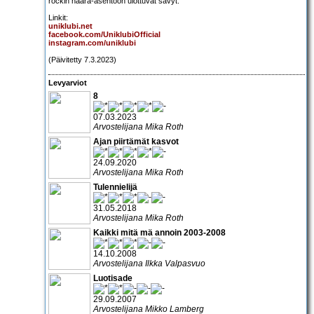
rockin haara-asentoon ulottuvat sävyt.
Linkit:
uniklubi.net
facebook.com/UniklubiOfficial
instagram.com/uniklubi
(Päivitetty 7.3.2023)
Levyarviot
8
07.03.2023
Arvostelijana Mika Roth
Ajan piirtämät kasvot
24.09.2020
Arvostelijana Mika Roth
Tulennielijä
31.05.2018
Arvostelijana Mika Roth
Kaikki mitä mä annoin 2003-2008
14.10.2008
Arvostelijana Ilkka Valpasvuo
Luotisade
29.09.2007
Arvostelijana Mikko Lamberg