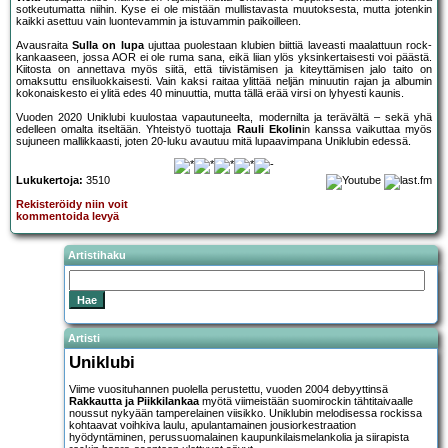
sotkeutumatta niihin. Kyse ei ole mistään mullistavasta muutoksesta, mutta jotenkin
kaikki asettuu vain luontevammin ja istuvammin paikoilleen.
Avausraita
Sulla on lupa
ujuttaa puolestaan klubien biittiä laveasti maalattuun rock-
kankaaseen, jossa AOR ei ole ruma sana, eikä liian ylös yksinkertaisesti voi päästä.
Kiitosta on annettava myös siitä, että tiivistämisen ja kiteyttämisen jalo taito on
omaksuttu ensiluokkaisesti. Vain kaksi raitaa ylittää neljän minuutin rajan ja albumin
kokonaiskesto ei ylitä edes 40 minuuttia, mutta tällä erää virsi on lyhyesti kaunis.
Vuoden 2020 Uniklubi kuulostaa vapautuneelta, modernilta ja terävältä – sekä yhä
edelleen omalta itseltään. Yhteistyö tuottaja
Rauli Ekolin
in kanssa vaikuttaa myös
sujuneen mallikkaasti, joten 20-luku avautuu mitä lupaavimpana Uniklubin edessä.
Lukukertoja:
3510
Rekisteröidy niin voit
kommentoida levyä
Artistihaku
Artisti
Uniklubi
Viime vuosituhannen puolella perustettu, vuoden 2004 debyyttinsä
Rakkautta ja Piikkilankaa
myötä viimeistään suomirockin tähtitaivaalle
noussut nykyään tamperelainen viisikko. Uniklubin melodisessa rockissa
kohtaavat voihkiva laulu, apulantamainen jousiorkestraation
hyödyntäminen, perussuomalainen kaupunkilaismelankolia ja siirapista