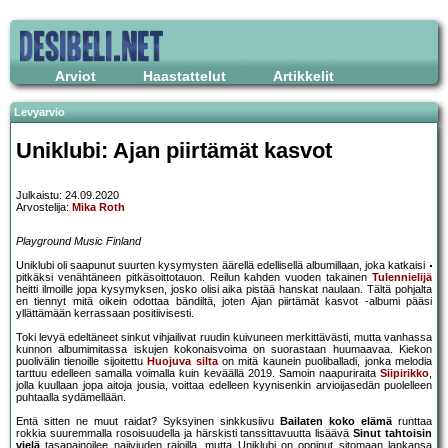
Arviot
Haastattelut
Artikkelit
Levyarvio
Uniklubi: Ajan piirtämät kasvot
Julkaistu: 24.09.2020
Arvostelija:
Mika Roth
Playground Music Finland
Uniklubi oli saapunut suurten kysymysten äärellä edellisellä albumillaan, joka katkaisi
pitkäksi venähtäneen pitkäsoittotauon. Reilun kahden vuoden takainen
Tulennielijä
heitti ilmoille jopa kysymyksen, josko olisi aika pistää hanskat naulaan. Tältä pohjalta
en tiennyt mitä oikein odottaa bändiltä, joten Ajan piirtämät kasvot -albumi pääsi
yllättämään kerrassaan positiivisesti.
Toki levyä edeltäneet sinkut vihjailivat ruudin kuivuneen merkittävästi, mutta vanhassa
kunnon albumimitassa iskujen kokonaisvoima on suorastaan huumaavaa. Kiekon
puolivälin tienoille sijoitettu
Huojuva silta
on mitä kaunein puoliballadi, jonka melodia
tarttuu edelleen samalla voimalla kuin keväällä 2019. Samoin naapuriraita
Siipirikko
,
jolla kuullaan jopa aitoja jousia, voittaa edelleen kyynisenkin arvioijasedän puolelleen
puhtaalla sydämellään.
Entä sitten ne muut raidat? Syksyinen sinkkusiivu
Bailaten koko elämä
runttaa
rokkia suuremmalla rosoisuudella ja härskisti tanssittavuutta lisäävä
Sinut tahtoisin
vielä
tasapainoilee naiiviuden rajoilla, mutta Uniklubi on oppinut sitomaan lankansa