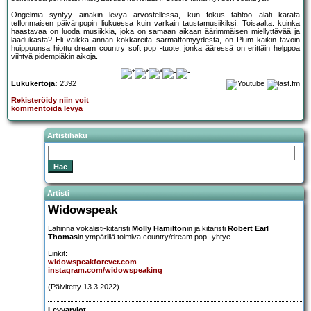
Ongelmia syntyy ainakin levyä arvostellessa, kun fokus tahtoo alati karata
teflonmaisen päivänpopin liukuessa kuin varkain taustamusiikiksi. Toisaalta: kuinka
haastavaa on luoda musiikkia, joka on samaan aikaan äärimmäisen miellyttävää ja
laadukasta? Eli vaikka annan kokkareita särmättömyydestä, on Plum kaikin tavoin
huippuunsa hiottu dream country soft pop -tuote, jonka ääressä on erittäin helppoa
viihtyä pidempiäkin aikoja.
Lukukertoja:
2392
Rekisteröidy niin voit
kommentoida levyä
Artistihaku
Artisti
Widowspeak
Lähinnä vokalisti-kitaristi
Molly Hamilton
in ja kitaristi
Robert Earl
Thomas
in ympärillä toimiva country/dream pop -yhtye.
Linkit:
widowspeakforever.com
instagram.com/widowspeaking
(Päivitetty 13.3.2022)
Levyarviot