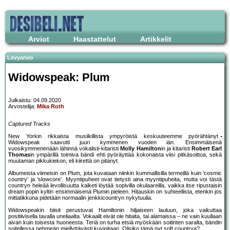
Arviot
Haastattelut
Artikkelit
Levyarvio
Widowspeak: Plum
Julkaistu: 04.09.2020
Arvostelija:
Mika Roth
Captured Tracks
New Yorkin rikkaista musiikillista ympyröistä keskuuteemme pyörähtänyt
Widowspeak saavutti juuri kymmenen vuoden iän. Ensimmäisenä
vuosikymmenenään lähinnä vokalisti-kitaristi
Molly Hamilton
in ja kitaristi
Robert Earl
Thomas
in ympärillä toimiva bändi ehti pyöräyttää kokonaista viisi pitkäsoittoa, sekä
muutaman pikkukiekon, eli kiirettä on pitänyt.
Albumeista viimeisin on Plum, jota kuvataan niinkin kummallisilla termeillä kuin ’cosmic
country’ ja ’slowcore’. Myyntipuheet ovat tietysti aina myyntipuheita, mutta voi tästä
countryn heleää levollisuutta kaiketi löytää sopivilla okulaareilla, vaikka itse ripustaisin
dream popin kyltin ensimmäisenä Plumin pieleen. Hitauskin on suhteellista, etenkin jos
mittatikkuna pidetään normaalin jenkkicountryn nykytuulia.
Widowspeakin biisit perustuvat Hamiltonin hiljaiseen lauluun, joka vaikuttaa
positiivisella tavalla uneliaalta. Vokaalit eivät ole hitaita, tai alamaissa – ne vain kuullaan
aivan kuin toisesta huoneesta. Teriä on turha etsiä myöskään soitinten saralta, bändin
soitellessa pehmeän miellyttävästi kuvioitaan. Olisiko tämä nyt soft countrya?