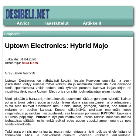
Arviot
Haastattelut
Artikkelit
Levyarvio
Uptown Electronics: Hybrid Mojo
Julkaistu: 01.04.2020
Arvostelija:
Mika Roth
Grey Beton Records
Uptown Electronics on nähtävästi kotoisin jostain Kouvolan suunnilta, ja sen
jäsenistöltä löytyy runsain mitoin kokemusta jo aiemmista bändeistä. Sen enempää
nimiä tiputtelematta voikin todeta, että ryhmän perustat kattavat laajan kirjon eri
musiikintyylejä, mutta Uptown Electronics on siitä huolimatta jotain aivan muuta.
Mietin pitkään ja hartaasti, kuinka kuvailla osuvimmin tätä eri genrejen hybridiä. Kaiken
pohjana toimii tietysti popin ja rockin lavea alusta säännöstöineen ja ohjelinjoineen,
mutta biisit tekevät tuttavuutta mm. funkin, dubin, garagen, bluesin, neo-soulin ja
elektron eri puolien kanssa. Koneet säksättävät toisinaan enemmän, loopit
vingahtelevat ja sielukas naistaustalaulu saa toisinaan pohtimaan
KMFDM
:n kaukaisia
80-luvun popjuttuja,
Prince
stä nyt puhumattakaan. Parilla raidalla housekin nostaa
isohattuista päätään esiin, enkä sulkisi edes uuden vuosituhannen countrya pois
näistä karkeloista.
Taikinassa on siis monta juurta, mutta mojon virtausta ristiin pölytys ei ole haitannut
tippaakaan. Mies- ja naisvokalisti punovat yhdessä värikästä laulukudosta,