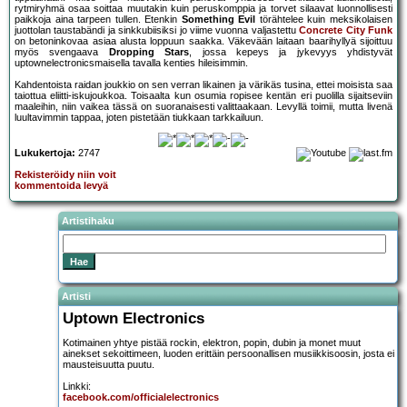
rytmiryhmä osaa soittaa muutakin kuin peruskomppia ja torvet silaavat luonnollisesti
paikkoja aina tarpeen tullen. Etenkin
Something Evil
törähtelee kuin meksikolaisen
juottolan taustabändi ja sinkkubiisiksi jo viime vuonna valjastettu
Concrete City Funk
on betoninkovaa asiaa alusta loppuun saakka. Väkevään laitaan baarihyllyä sijoittuu
myös svengaava
Dropping Stars
, jossa kepeys ja jykevyys yhdistyvät
uptownelectronicsmaisella tavalla kenties hileisimmin.
Kahdentoista raidan joukkio on sen verran likainen ja värikäs tusina, ettei moisista saa
taiottua eliitti-iskujoukkoa. Toisaalta kun osumia ropisee kentän eri puolilla sijaitseviin
maaleihin, niin vaikea tässä on suoranaisesti valittaakaan. Levyllä toimii, mutta livenä
luultavimmin tappaa, joten pistetään tiukkaan tarkkailuun.
Lukukertoja:
2747
Rekisteröidy niin voit
kommentoida levyä
Artistihaku
Artisti
Uptown Electronics
Kotimainen yhtye pistää rockin, elektron, popin, dubin ja monet muut
ainekset sekoittimeen, luoden erittäin persoonallisen musiikkisoosin, josta ei
mausteisuutta puutu.
Linkki:
facebook.com/officialelectronics