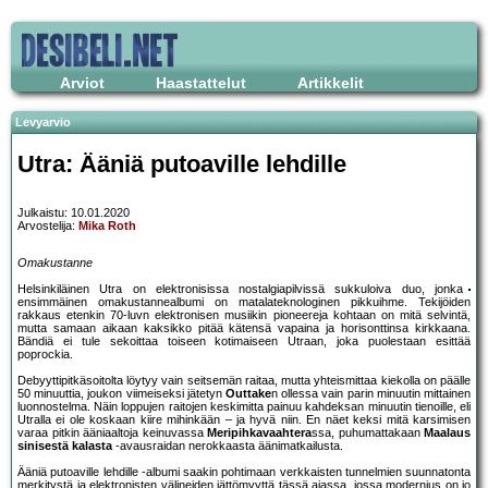
Arviot
Haastattelut
Artikkelit
Levyarvio
Utra: Ääniä putoaville lehdille
Julkaistu: 10.01.2020
Arvostelija:
Mika Roth
Omakustanne
Helsinkiläinen Utra on elektronisissa nostalgiapilvissä sukkuloiva duo, jonka
ensimmäinen omakustannealbumi on matalateknologinen pikkuihme. Tekijöiden
rakkaus etenkin 70-luvn elektronisen musiikin pioneereja kohtaan on mitä selvintä,
mutta samaan aikaan kaksikko pitää kätensä vapaina ja horisonttinsa kirkkaana.
Bändiä ei tule sekoittaa toiseen kotimaiseen Utraan, joka puolestaan esittää
poprockia.
Debyyttipitkäsoitolta löytyy vain seitsemän raitaa, mutta yhteismittaa kiekolla on päälle
50 minuuttia, joukon viimeiseksi jätetyn
Outtake
n ollessa vain parin minuutin mittainen
luonnostelma. Näin loppujen raitojen keskimitta painuu kahdeksan minuutin tienoille, eli
Utralla ei ole koskaan kiire mihinkään – ja hyvä niin. En näet keksi mitä karsimisen
varaa pitkin ääniaaltoja keinuvassa
Meripihkavaahtera
ssa, puhumattakaan
Maalaus
sinisestä kalasta
-avausraidan nerokkaasta äänimatkailusta.
Ääniä putoaville lehdille -albumi saakin pohtimaan verkkaisten tunnelmien suunnatonta
merkitystä ja elektronisten välineiden iättömyyttä tässä ajassa, jossa modernius on jo