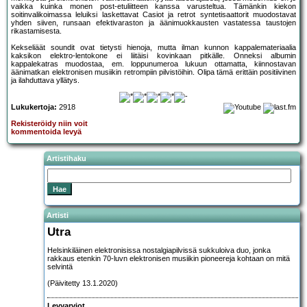
vaikka kuinka monen post-etuliitteen kanssa varusteltua. Tämänkin kiekon
soitinvalikoimassa leluiksi laskettavat Casiot ja retrot syntetisaattorit muodostavat
yhden siiven, runsaan efektivaraston ja äänimuokkausten vastatessa taustojen
rikastamisesta.
Kekseliäät soundit ovat tietysti hienoja, mutta ilman kunnon kappalemateriaalia
kaksikon elektro-lentokone ei liitäisi kovinkaan pitkälle. Onneksi albumin
kappalekatras muodostaa, em. loppunumeroa lukuun ottamatta, kiinnostavan
äänimatkan elektronisen musiikin retrompiin pilvistöihin. Olipa tämä erittäin positiivinen
ja ilahduttava yllätys.
Lukukertoja:
2918
Rekisteröidy niin voit
kommentoida levyä
Artistihaku
Artisti
Utra
Helsinkiläinen elektronisissa nostalgiapilvissä sukkuloiva duo, jonka
rakkaus etenkin 70-luvn elektronisen musiikin pioneereja kohtaan on mitä
selvintä
(Päivitetty 13.1.2020)
Levyarviot