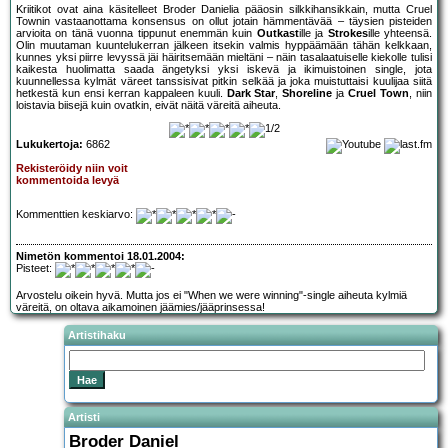
Kriitikot ovat aina käsitelleet Broder Danielia pääosin silkkihansikkain, mutta Cruel
Townin vastaanottama konsensus on ollut jotain hämmentävää – täysien pisteiden
arvioita on tänä vuonna tippunut enemmän kuin
Outkast
ille ja
Strokes
ille yhteensä.
Olin muutaman kuuntelukerran jälkeen itsekin valmis hyppäämään tähän kelkkaan,
kunnes yksi piirre levyssä jäi häiritsemään mieltäni – näin tasalaatuiselle kiekolle tulisi
kaikesta huolimatta saada ängetyksi yksi iskevä ja ikimuistoinen single, jota
kuunnellessa kylmät väreet tanssisivat pitkin selkää ja joka muistuttaisi kuulijaa siitä
hetkestä kun ensi kerran kappaleen kuuli.
Dark Star
,
Shoreline
ja
Cruel Town
, niin
loistavia biisejä kuin ovatkin, eivät näitä väreitä aiheuta.
Lukukertoja:
6862
Rekisteröidy niin voit
kommentoida levyä
Kommenttien keskiarvo:
Nimetön kommentoi 18.01.2004:
Pisteet:
Arvostelu oikein hyvä. Mutta jos ei "When we were winning"-single aiheuta kylmiä
väreitä, on oltava aikamoinen jäämies/jääprinsessa!
Artistihaku
Artisti
Broder Daniel