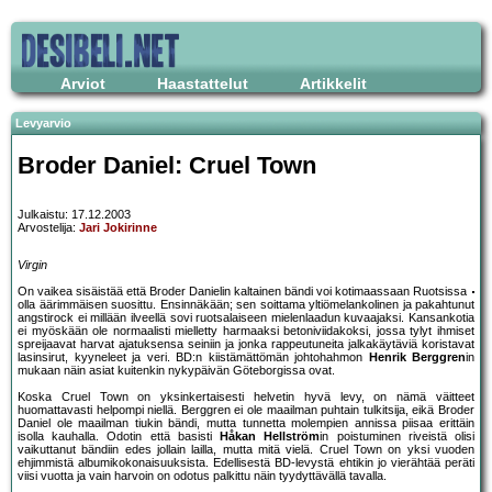
Arviot
Haastattelut
Artikkelit
Levyarvio
Broder Daniel: Cruel Town
Julkaistu: 17.12.2003
Arvostelija:
Jari Jokirinne
Virgin
On vaikea sisäistää että Broder Danielin kaltainen bändi voi kotimaassaan Ruotsissa
olla äärimmäisen suosittu. Ensinnäkään; sen soittama yltiömelankolinen ja pakahtunut
angstirock ei millään ilveellä sovi ruotsalaiseen mielenlaadun kuvaajaksi. Kansankotia
ei myöskään ole normaalisti mielletty harmaaksi betoniviidakoksi, jossa tylyt ihmiset
spreijaavat harvat ajatuksensa seiniin ja jonka rappeutuneita jalkakäytäviä koristavat
lasinsirut, kyyneleet ja veri. BD:n kiistämättömän johtohahmon
Henrik Berggren
in
mukaan näin asiat kuitenkin nykypäivän Göteborgissa ovat.
Koska Cruel Town on yksinkertaisesti helvetin hyvä levy, on nämä väitteet
huomattavasti helpompi niellä. Berggren ei ole maailman puhtain tulkitsija, eikä Broder
Daniel ole maailman tiukin bändi, mutta tunnetta molempien annissa piisaa erittäin
isolla kauhalla. Odotin että basisti
Håkan Hellström
in poistuminen riveistä olisi
vaikuttanut bändiin edes jollain lailla, mutta mitä vielä. Cruel Town on yksi vuoden
ehjimmistä albumikokonaisuuksista. Edellisestä BD-levystä ehtikin jo vierähtää peräti
viisi vuotta ja vain harvoin on odotus palkittu näin tyydyttävällä tavalla.