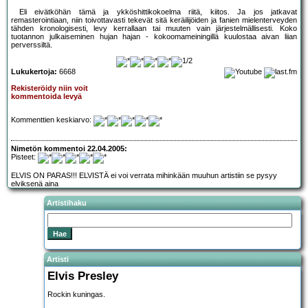
Eli eivätköhän tämä ja ykköshittikokoelma riitä, kiitos. Ja jos jatkavat
remasterointiaan, niin toivottavasti tekevät sitä keräilijöiden ja fanien mielenterveyden
tähden kronologisesti, levy kerrallaan tai muuten vain järjestelmällisesti. Koko
tuotannon julkaiseminen hujan hajan - kokoomameiningillä kuulostaa aivan liian
perverssiltä.
Lukukertoja:
6668
Rekisteröidy niin voit
kommentoida levyä
Kommenttien keskiarvo:
Nimetön kommentoi 22.04.2005:
Pisteet:
ELVIS ON PARAS!!! ELVISTÄ ei voi verrata mihinkään muuhun artistiin se pysyy
elviksenä aina
Artistihaku
Artisti
Elvis Presley
Rockin kuningas.