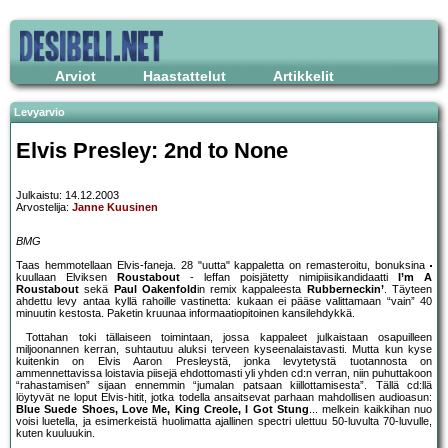
Arviot
Haastattelut
Artikkelit
Levyarvio
Elvis Presley: 2nd to None
Julkaistu: 14.12.2003
Arvostelija:
Janne Kuusinen
BMG
Taas hemmotellaan Elvis-faneja. 28 "uutta" kappaletta on remasteroitu, bonuksina
kuullaan Elviksen
Roustabout
- leffan poisjätetty nimipiisikandidaatti
I’m A
Roustabout
sekä
Paul Oakenfold
in remix kappaleesta
Rubberneckin’
. Täyteen
ahdettu levy antaa kyllä rahoille vastinetta: kukaan ei pääse valittamaan “vain” 40
minuutin kestosta. Paketin kruunaa informaatiopitoinen kansilehdykkä.
Tottahan toki tällaiseen toimintaan, jossa kappaleet julkaistaan osapuilleen
miljoonannen kerran, suhtautuu aluksi terveen kyseenalaistavasti. Mutta kun kyse
kuitenkin on Elvis Aaron Presleystä, jonka levytetystä tuotannosta on
ammennettavissa loistavia piisejä ehdottomasti yli yhden cd:n verran, niin puhuttakoon
“rahastamisen” sijaan ennemmin “jumalan patsaan kiillottamisesta”. Tällä cd:llä
löytyvät ne loput Elvis-hitit, jotka todella ansaitsevat parhaan mahdollisen audioasun:
Blue Suede Shoes, Love Me, King Creole, I Got Stung
... melkein kaikkihan nuo
voisi luetella, ja esimerkeistä huolimatta ajallinen spectri ulettuu 50-luvulta 70-luvulle,
kuten kuuluukin.