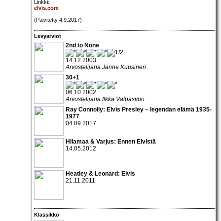
Linkki:
elvis.com
(Päivitetty 4.9.2017)
Levyarviot
2nd to None
14.12.2003
Arvostelijana Janne Kuusinen
30+1
06.10.2002
Arvostelijana Ilkka Valpasvuo
Ray Connolly: Elvis Presley – legendan elämä 1935-
1977
04.09.2017
Hilamaa & Varjus: Ennen Elvistä
14.05.2012
Heatley & Leonard: Elvis
21.11.2011
Klassikko