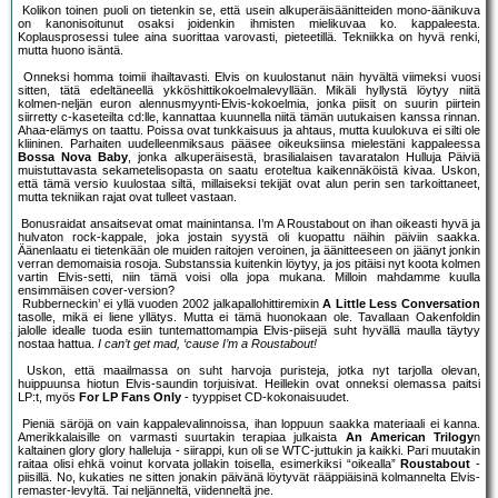
Kolikon toinen puoli on tietenkin se, että usein alkuperäisäänitteiden mono-äänikuva
on kanonisoitunut osaksi joidenkin ihmisten mielikuvaa ko. kappaleesta.
Koplausprosessi tulee aina suorittaa varovasti, pieteetillä. Tekniikka on hyvä renki,
mutta huono isäntä.
Onneksi homma toimii ihailtavasti. Elvis on kuulostanut näin hyvältä viimeksi vuosi
sitten, tätä edeltäneellä ykköshittikokoelmalevyllään. Mikäli hyllystä löytyy niitä
kolmen-neljän euron alennusmyynti-Elvis-kokoelmia, jonka piisit on suurin piirtein
siirretty c-kaseteilta cd:lle, kannattaa kuunnella niitä tämän uutukaisen kanssa rinnan.
Ahaa-elämys on taattu. Poissa ovat tunkkaisuus ja ahtaus, mutta kuulokuva ei silti ole
kliininen. Parhaiten uudelleenmiksaus pääsee oikeuksiinsa mielestäni kappaleessa
Bossa Nova Baby
, jonka alkuperäisestä, brasilialaisen tavaratalon Hulluja Päiviä
muistuttavasta sekametelisopasta on saatu eroteltua kaikennäköistä kivaa. Uskon,
että tämä versio kuulostaa siltä, millaiseksi tekijät ovat alun perin sen tarkoittaneet,
mutta tekniikan rajat ovat tulleet vastaan.
Bonusraidat ansaitsevat omat mainintansa. I’m A Roustabout on ihan oikeasti hyvä ja
hulvaton rock-kappale, joka jostain syystä oli kuopattu näihin päiviin saakka.
Äänenlaatu ei tietenkään ole muiden raitojen veroinen, ja äänitteeseen on jäänyt jonkin
verran demomaisia rosoja. Substanssia kuitenkin löytyy, ja jos pitäisi nyt koota kolmen
vartin Elvis-setti, niin tämä voisi olla jopa mukana. Milloin mahdamme kuulla
ensimmäisen cover-version?
Rubberneckin’ ei yllä vuoden 2002 jalkapallohittiremixin
A Little Less Conversation
tasolle, mikä ei liene yllätys. Mutta ei tämä huonokaan ole. Tavallaan Oakenfoldin
jalolle idealle tuoda esiin tuntemattomampia Elvis-piisejä suht hyvällä maulla täytyy
nostaa hattua.
I can’t get mad, ‘cause I’m a Roustabout!
Uskon, että maailmassa on suht harvoja puristeja, jotka nyt tarjolla olevan,
huippuunsa hiotun Elvis-saundin torjuisivat. Heillekin ovat onneksi olemassa paitsi
LP:t, myös
For LP Fans Only
- tyyppiset CD-kokonaisuudet.
Pieniä säröjä on vain kappalevalinnoissa, ihan loppuun saakka materiaali ei kanna.
Amerikkalaisille on varmasti suurtakin terapiaa julkaista
An American Trilogy
n
kaltainen glory glory halleluja - siirappi, kun oli se WTC-juttukin ja kaikki. Pari muutakin
raitaa olisi ehkä voinut korvata jollakin toisella, esimerkiksi “oikealla”
Roustabout
-
piisillä. No, kukaties ne sitten jonakin päivänä löytyvät rääppiäisinä kolmannelta Elvis-
remaster-levyltä. Tai neljänneltä, viidenneltä jne.