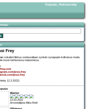
Kirjaudu
Rekisteröidy
|
stihaku
ti
ssi Frey
ra
n vokalisti liikkuu soolourallaan synkän synapopin kolkoissa mutta
i niin kovin kiehtovissa maisemissa.
t:
ifrey.com
agram.com/jessi.frey
book.com/jessi.frey
vitetty 12.3.2022)
arviot
Warrior
12.03.2022
Arvostelijana Mika Roth
Villainess