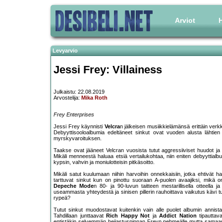
Arviot
H
Levyarvio
Jessi Frey: Villainess
Julkaistu: 22.08.2019
Arvostelija:
Mika Roth
Frey Enterprises
Jessi Frey käynnisti
Velcra
n jälkeisen musiikkielämänsä erittäin verkk
Debyyttisooloalbumia edeltäneet sinkut ovat vuoden alusta lähtien
myrskyvaroituksen.
Taakse ovat jääneet Velcran vuosista tutut aggressiiviset huudot ja k
Mikäli menneestä haluaa etsiä vertailukohtaa, niin eniten debyyttial
kypsin, vahvin ja moniulotteisin pitkäsoitto.
Mikäli satut kuulumaan niihin harvoihin onnekkaisiin, jotka ehtivät ha
tarttuvat sinkut kun on pinottu suoraan A-puolen avaajiksi, mikä o
Depeche Mode
n 80- ja 90-luvun taitteen mestarillisella otteella j
useammasta yhteydestä ja sinisen pillerin rauhoittava vaikutus kävi 
rypeä?
Tutut sinkut muodostavat kuitenkin vain alle puolet albumin annista 
Tahdillaan junttaavat
Rich Happy Not
ja
Addict Nation
tipauttav
entistäkin selvemmän heijastuspinnan Freyn pehmeälle mutta samaan a