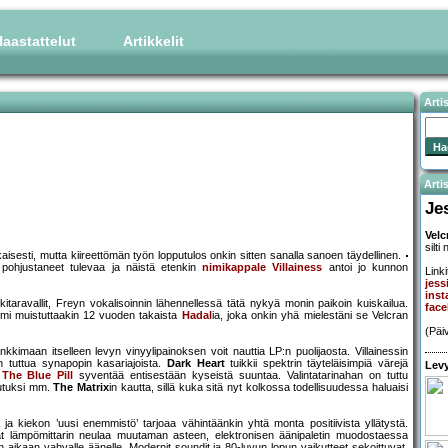
aastattelut
Artikkelit
Arti
Artis
Je
Velc
silt
aisesti, mutta kiireettömän työn lopputulos onkin sitten sanalla sanoen täydellinen.
 pohjustaneet tulevaa ja näistä etenkin
nimikappale Villainess
antoi jo kunnon
Linki
jess
inst
itaravallit, Freyn vokalisoinnin lähennellessä tätä nykyä monin paikoin kuiskailua.
face
bumi muistuttaakin 12 vuoden takaista
Hadal
ia, joka onkin yhä mielestäni se Velcran
(Päi
nkkimaan itselleen levyn vinyylipainoksen voit nauttia LP:n puolijaosta. Villainessin
n tuttua synapopin kasariajoista.
Dark Heart
tuikkii spektrin täyteläisimpiä värejä
Levy
a
The Blue Pill
syventää entisestään kyseistä suuntaa. Valintatarinahan on tuttu
tutuksi mm.
The Matrix
in kautta, sillä kuka sitä nyt kolkossa todellisuudessa haluaisi
ja kiekon ’uusi enemmistö’ tarjoaa vähintäänkin yhtä monta positiivista yllätystä.
at lämpömittarin neulaa muutaman asteen, elektronisen äänipaletin muodostaessa
ikaan vahvalle äänelle. Modernit soundit ja 80-luvun lopun vaikutteet sekoittuvat,