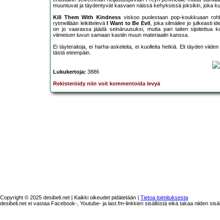
muuntuvat ja täydentyvät kasvaen näissä kehyksissä joksikin, joka ku
Kill Them With Kindness
viskoo puolestaan pop-koukkuaan rohkea
rytmeillään leikittelevä
I Want to Be Evil
, joka silmäilee jo julkeas
on jo vaarassa jäädä seinäruusuksi, mutta pari taiten sijoitettua
viimeisen luvun samaan kastiin muun materiaalin kanssa.
Ei täyteraitoja, ei harha-askeleita, ei kuolleita hetkiä. Eli täyden 
tästä eteenpäin.
Lukukertoja:
3886
Rekisteröidy niin voit kommentoida levyä
Copyright © 2025 desibeli.net | Kaikki oikeudet pidätetään |
Tietoa toimituksesta
desibeli.net ei vastaa Facebook-, Youtube- ja last.fm-linkkien sisällöstä eikä takaa niiden sisä