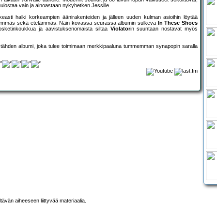
ulostaa vain ja ainoastaan nykyhetken Jessille.
sti halki korkeampien äänirakenteiden ja jälleen uuden kulman asioihin löytää
ti idemmäs sekä etelämmäs. Näin kovassa seurassa albumin sulkeva
In These Shoes
 kosketinkoukkua ja aavistuksenomaista siltaa
Violator
in suuntaan nostavat myös
viiden tähden albumi, joka tulee toimimaan merkkipaaluna tummemman synapopin saralla
ltävän aiheeseen liittyvää materiaalia.