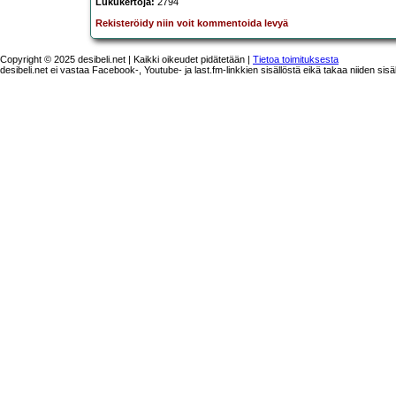
Lukukertoja:
2794
Rekisteröidy niin voit kommentoida levyä
Copyright © 2025 desibeli.net | Kaikki oikeudet pidätetään |
Tietoa toimituksesta
desibeli.net ei vastaa Facebook-, Youtube- ja last.fm-linkkien sisällöstä eikä takaa niiden sisä