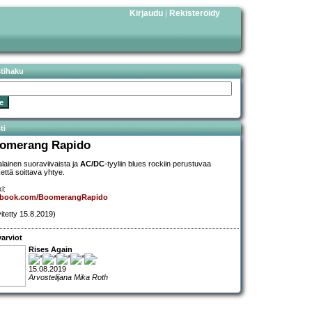
Kirjaudu
Rekisteröidy
|
stihaku
ti
omerang Rapido
alainen suoraviivaista ja
AC/DC
-tyyliin blues rockiin perustuvaa
kettä soittava yhtye.
i:
ebook.com/BoomerangRapido
vitetty 15.8.2019)
arviot
Rises Again
15.08.2019
Arvostelijana Mika Roth