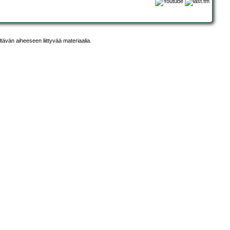
ltävän aiheeseen liittyvää materiaalia.