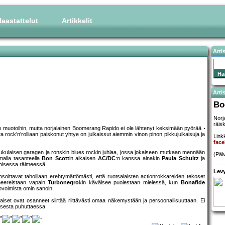
aastattelut
Artikkelit
Arti
Artis
Bo
Norj
räis
hin muotoihin, mutta norjalainen Boomerang Rapido ei ole lähtenyt keksimään pyörää
k’n’rolliaan paiskonut yhtye on julkaissut aiemmin vinon pinon pikkujulkaisuja ja
Linkk
fac
-lukulaisen garagen ja ronskin blues rockin juhlaa, jossa jokaiseen mutkaan mennään
(Päi
malla tasanteella
Bon Scott
in aikaisen
AC/DC
:n kanssa ainakin
Paula Schultz
ja
etoisessa räimeessä.
Levy
soittavat tahoillaan erehtymättömästi, että ruotsalaisten actionrokkareiden tekoset
neereistaan vapain
Turbonegro
kin käväisee puolestaan mielessä, kun
Bonafide
voimista omin sanoin.
aiset ovat osanneet siirtää riittävästi omaa näkemystään ja persoonallisuuttaan. Ei
koisesta puhuttaessa.