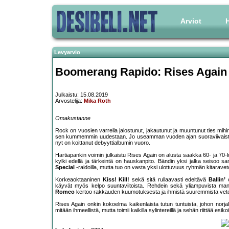
Arviot
H
Levyarvio
Boomerang Rapido: Rises Again
Julkaistu: 15.08.2019
Arvostelija:
Mika Roth
Omakustanne
Rock on vuosien varrella jalostunut, jakautunut ja muuntunut ties mi
sen kummemmin uudestaan. Jo useamman vuoden ajan suoraviivaista roc
nyt on koittanut debyyttialbumin vuoro.
Hartiapankin voimin julkaistu Rises Again on alusta saakka 60- ja 70
kylki edellä ja tärkeintä on hauskanpito. Bändin yksi jalka seisoo sa
Special
-raidoilla, mutta tuo on vasta yksi ulottuvuus ryhmän kitarav
Korkeaoktaaninen
Kiss! Kill!
sekä sitä rullaavasti edeltävä
Ballin’
o
käyvät myös kelpo suuntaviitoista. Rehdein sekä yliampuvista ma
Romeo
kertoo rakkauden kuumotuksesta ja ihmistä suuremmista veto
Rises Again onkin kokoelma kaikenlaista tutun tuntuista, johon norjal
mitään ihmeellistä, mutta toimii kaikilla sylintereillä ja sehän riittää esi