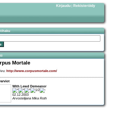
Kirjaudu
Rekisteröidy
|
stihaku
ti
rpus Mortale
sivu:
http://www.corpusmortale.com/
arviot
With Lewd Demeanor
02.12.2003
Arvostelijana Mika Roth