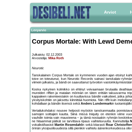
Arviot
H
Levyarvio
Corpus Mortale: With Lewd Dem
Julkaistu: 02.12.2003
Arvostelija:
Mika Roth
Neurotic
Tanskalainen Corpus Mortale on kymmenen vuoden ajan etsinyt kahta a
toive on toteutunut, kun Neurotic Records sainasi tanskalais-ryhmän
viimein julkaistu, ja bändi on saavuttanut työvoiton vastoinkäymisistään 
Koska nykyinen kolmikko on ehtinyt veivaamaan brutaalia deathiaan j
mureiden riffien ja matalan mörinän on täten erittäin takuuvarma tri
kappaleen rakenteestakin on kuultavissa bändin vaikutteet, jotka johtava
yksityiskohtiin on jaksettu kiinnittää huomiota. Niin riffit kuin melodi
kohdallaan ja bändin itsensä sekä
Anders Lundermark
in tuotantojäl
Vertailukohdaksi nousee helposti myöskin tanskanmaalta ponnista
samojen soittajien kautta. Siinä missä Iniquity on etenkin viime 
vauhdin toimia vain mausteena – ja tämä nostaakin ryhmän keskinkertai
ne hitaammat pätkät se tarvittava ripaus vaihteluvuutta. Kannuttelija
N
vokalisti/basisti
Martin Rosendahl
in sekä kitarasti
Roar Christoffer
örinän yksipuolisuudesta sillä pienikin vaihtelu äänenkorkeudessa olisi