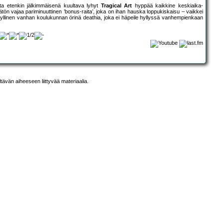
ta etenkin jälkimmäisenä kuultava lyhyt
Tragical Art
hyppää kaikkine keskiaika-
tön vajaa pariminuuttinen ’bonus-raita’, joka on ihan hauska loppukiskaisu – vaikkei
yllinen vanhan koulukunnan örinä deathia, joka ei häpeile hyllyssä vanhempienkaan
ltävän aiheeseen liittyvää materiaalia.