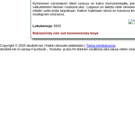
Kymmenen varsinaisen biisin seassa on kaksi instrumentaalia, jois
vaikutteineen hieman ruudusta ulos. Loppuun on laitettu vielä nimeämä
mitään uutta enää tarjoakaan. Kaiken kaikkiaan tässä on kasassa lev
studiojyrien seurassa.
Lukukertoja:
4933
Rekisteröidy niin voit kommentoida levyä
Copyright © 2025 desibeli.net | Kaikki oikeudet pidätetään |
Tietoa toimituksesta
desibeli.net ei vastaa Facebook-, Youtube- ja last.fm-linkkien sisällöstä eikä takaa niiden sisä