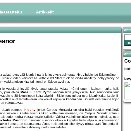
aastattelut
Artikkelit
Arti
eanor
Artis
Co
Koti
siaa; pysyvää kitaristi paria ja levytys-sopimusta. Nyt vihdoin tuo jälkimmäinen
. Näin vuoden vaihteessa 2002-2003 Starstruck studioilla äänitetty debyyttilevy on
Levy
– vaikka toisen kitaristin tontti on jälleen avoinna.
o vuosia ei levyllä löydy lastentauteja. Vajaan 40 minuutin mittainen matka halki
ppi, joka alkaa
Mass Funeral Pyre
n wanhan liiton jyräyksellä. Niin soundeista kuin
t sinne 80-luvun lopun kulta-aikoihin. Biisien sovitukset ovat idearikkaita, ja pieniin
anpätkätkin ovat laatutavaraa vaikkeivat rajakiviä kaadakaan. Soundit ovat kautta linjan
ki on vakuuttavaa.
va death-pumppu
Iniquity
, johon Corpus Mortalella on ollut halki vuosien kytköksiä
vuosina uskonut kaahauksen kaiken kattavaan voimaan, on Corpus Mortale antanut
suuden soilta vakaammalle kalliolle. Vaikka vauhti hetkittäin onkin melkoista, ovat
icholas Mascholn
osoittautuu monipuoliseksi kapulan heiluttelijaksi, ja yhteensoitto
sen
in kanssa on saumatonta. Ainoa rutisemisen aihe löytyy oikeastaan Rosendahlin
 antanut huomattavasti lisäsyvyyttä vokaaleihin.