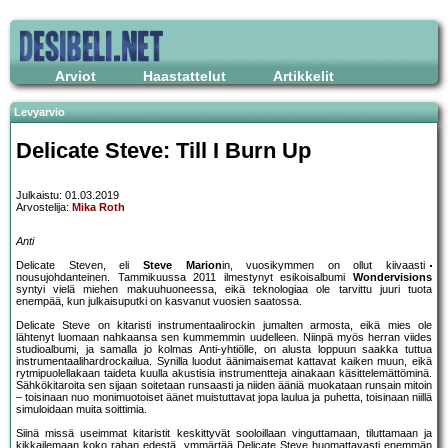
Arviot
Haastattelut
Artikkelit
Levyarvio
Delicate Steve: Till I Burn Up
Julkaistu: 01.03.2019
Arvostelija:
Mika Roth
Anti
Delicate Steven, eli
Steve Marion
in, vuosikymmen on ollut kiivaasti
nousujohdanteinen. Tammikuussa 2011 ilmestynyt esikoisalbumi
Wondervisions
syntyi vielä miehen makuuhuoneessa, eikä teknologiaa ole tarvittu juuri tuota
enempää, kun julkaisuputki on kasvanut vuosien saatossa.
Delicate Steve on kitaristi instrumentaalirockin jumalten armosta, eikä mies ole
lähtenyt luomaan nahkaansa sen kummemmin uudelleen. Niinpä myös herran viides
studioalbumi, ja samalla jo kolmas Anti-yhtiölle, on alusta loppuun saakka tuttua
instrumentaalihardrockailua. Synilla luodut äänimaisemat kattavat kaiken muun, eikä
rytmipuolellakaan taideta kuulla akustisia instrumentteja ainakaan käsittelemättöminä.
Sähkökitaroita sen sijaan soitetaan runsaasti ja niiden ääniä muokataan runsain mitoin
– toisinaan nuo monimuotoiset äänet muistuttavat jopa laulua ja puhetta, toisinaan niillä
simuloidaan muita soittimia.
Siinä missä useimmat kitaristit keskittyvät sooloillaan vinguttamaan, tiluttamaan ja
kikkailemaan koko rahan edestä, ymmärtää Delicate Steve huomattavasti enemmän