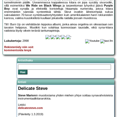
tunnelmoinnin päälle. Useammassa kappaleessa kitara on jopa sysätty sivurooliin,
sillä esimerkiksi
We Ride on Black Wings
ja tarpeettoman lyhyeksi jäävä
Purple
Boy
ovat synalla ja efekteillä koristeltuja hitaampia numeroita, joissa kitara
enemmänkin säestää synteettisiä tähtiä. Siivut ovatkin läheisempää sukua
saksalaisten 70-luvun syntetisaattoriyhtyeiden kuin amerikkalaisten hard rokkareiden
kanssa, vaikka kuusikielistä kuullaan jokaisella raidalla jossain muodossa.
Till I Burn Up on viehättävän leppoisa albumi, jonka ainoa ongelma on oikeastaan sen
tavaton helppous. Musiikki kun solahtaa luonnostaan taustalle, eikä syna-kitara
raidoista löydy oikein teräviä tarttumapintoja.
Lukukertoja:
2998
Rekisteröidy niin voit
kommentoida levyä
Artistihaku
Artisti
Delicate Steve
Steve Marion
in muodostama yhden miehen yhtye soittaa synavahvisteista
instrumentaalikitararokkia.
Linkki:
delicatesteve.com
(Päivitetty 1.3.2019)