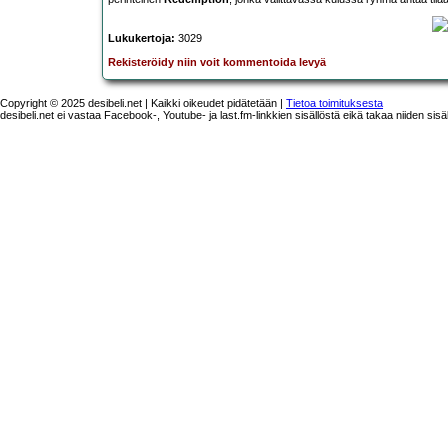
Lukukertoja:
3029
Rekisteröidy niin voit kommentoida levyä
Copyright © 2025 desibeli.net | Kaikki oikeudet pidätetään |
Tietoa toimituksesta
desibeli.net ei vastaa Facebook-, Youtube- ja last.fm-linkkien sisällöstä eikä takaa niiden sisä