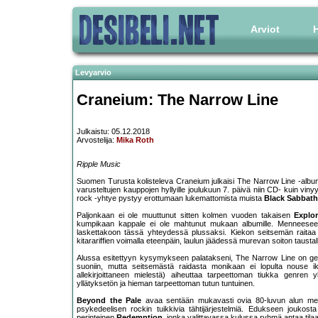
Arviot
H
Levyarvio
Craneium: The Narrow Line
Julkaistu: 05.12.2018
Arvostelija:
Mika Roth
Ripple Music
Suomen Turusta kolisteleva Craneium julkaisi The Narrow Line -album
varusteltujen kauppojen hyllyille joulukuun 7. päivä niin CD- kuin vi
rock -yhtye pystyy erottumaan lukemattomista muista
Black Sabbath
Paljonkaan ei ole muuttunut sitten kolmen vuoden takaisen
Explo
kumpikaan kappale ei ole mahtunut mukaan albumille. Menneeseen
laskettakoon tässä yhteydessä plussaksi. Kiekon seitsemän raitaa 
kitarariffien voimalla eteenpäin, laulun jäädessä murevan soiton tausta
Alussa esitettyyn kysymykseen palatakseni, The Narrow Line on genr
suoniin, mutta seitsemästä raidasta monikaan ei lopulta nouse ik
allekirjoittaneen mielestä) aiheuttaa tarpeettoman tiukka genren 
yllätyksetön ja hieman tarpeettoman tutun tuntuinen.
Beyond the Pale
avaa sentään mukavasti ovia 80-luvun alun melod
psykedeelisen rockin tuikkivia tähtijärjestelmiä. Edukseen jouko
perinteinen
Redemption
, jonka valittavassa kulussa ryhmä antaa tilaa 