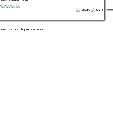
ltävän aiheeseen liittyvää materiaalia.