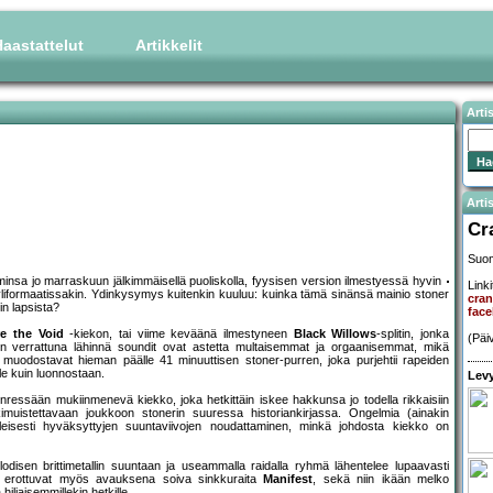
aastattelut
Artikkelit
Arti
Artis
Cr
Suom
insa jo marraskuun jälkimmäisellä puoliskolla, fyysisen version ilmestyessä hyvin
Linki
nyyliformaatissakin. Ydinkysymys kuitenkin kuuluu: kuinka tämä sinänsä mainio stoner
cra
in lapsista?
fac
re the Void
-kiekon, tai viime keväänä ilmestyneen
Black Willows
-splitin, jonka
(Päi
 verrattuna lähinnä soundit ovat astetta multaisemmat ja orgaanisemmat, mikä
muodostavat hieman päälle 41 minuuttisen stoner-purren, joka purjehtii rapeiden
lle kuin luonnostaan.
Levy
essään mukiinmenevä kiekko, joka hetkittäin iskee hakkunsa jo todella rikkaisiin
imuistettavaan joukkoon stonerin suuressa historiankirjassa. Ongelmia (ainakin
yleisesti hyväksyttyjen suuntaviivojen noudattaminen, minkä johdosta kiekko on
isen brittimetallin suuntaan ja useammalla raidalla ryhmä lähentelee lupaavasti
sta erottuvat myös avauksena soiva sinkkuraita
Manifest
, sekä niin ikään melko
hiljaisemmillekin hetkille.