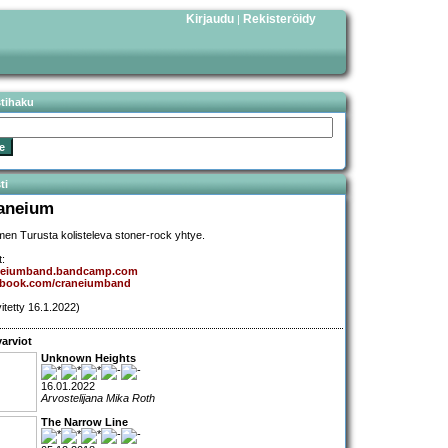
Kirjaudu
Rekisteröidy
|
stihaku
ti
aneium
en Turusta kolisteleva stoner-rock yhtye.
t:
neiumband.bandcamp.com
ebook.com/craneiumband
vitetty 16.1.2022)
arviot
Unknown Heights
16.01.2022
Arvostelijana Mika Roth
The Narrow Line