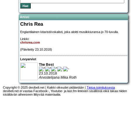
Artisti
Chris Rea
Englantilainen kitaristi/vokalisti, joka aloitti musiikkiuransa jo 70-luvulla.
Linkki:
chrisrea.com
(Päivitetty 23.10.2018)
Levyarviot
The Best
23.10.2018
Arvostelijana Mika Roth
Copyright © 2025 desibeli.net | Kaikki oikeudet pidätetään |
Tietoa toimituksesta
desibeli.net ei vastaa Facebook-, Youtube- ja last.fm-linkkien sisällöstä eikä takaa niiden
sisältävän aiheeseen liittyvää materiaalia.