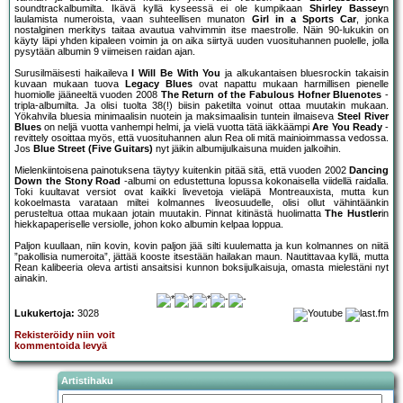
soundtrackalbumilta. Ikävä kyllä kyseessä ei ole kumpikaan
Shirley Bassey
n
laulamista numeroista, vaan suhteellisen munaton
Girl in a Sports Car
, jonka
nostalginen merkitys taitaa avautua vahvimmin itse maestrolle. Näin 90-lukukin on
käyty läpi yhden kipaleen voimin ja on aika siirtyä uuden vuosituhannen puolelle, jolla
pysytään albumin 9 viimeisen raidan ajan.
Surusilmäisesti haikaileva
I Will Be With You
ja alkukantaisen bluesrockin takaisin
kuvaan mukaan tuova
Legacy Blues
ovat napattu mukaan harmillisen pienelle
huomiolle jääneeltä vuoden 2008
The Return of the Fabulous Hofner Bluenotes
-
tripla-albumilta. Ja olisi tuolta 38(!) biisin paketilta voinut ottaa muutakin mukaan.
Yökahvila bluesia minimaalisin nuotein ja maksimaalisin tuntein ilmaiseva
Steel River
Blues
on neljä vuotta vanhempi helmi, ja vielä vuotta tätä iäkkäämpi
Are You Ready
-
revittely osoittaa myös, että vuosituhannen alun Rea oli mitä mainioimmassa vedossa.
Jos
Blue Street (Five Guitars)
nyt jäikin albumijulkaisuna muiden jalkoihin.
Mielenkiintoisena painotuksena täytyy kuitenkin pitää sitä, että vuoden 2002
Dancing
Down the Stony Road
-albumi on edustettuna lopussa kokonaisella viidellä raidalla.
Toki kuultavat versiot ovat kaikki livevetoja vieläpä Montreauxista, mutta kun
kokoelmasta varataan miltei kolmannes liveosuudelle, olisi ollut vähintäänkin
perusteltua ottaa mukaan jotain muutakin. Pinnat kitinästä huolimatta
The Hustler
in
hiekkapaperiselle versiolle, johon koko albumin kelpaa loppua.
Paljon kuullaan, niin kovin, kovin paljon jää silti kuulematta ja kun kolmannes on niitä
”pakollisia numeroita”, jättää kooste itsestään hailakan maun. Nautittavaa kyllä, mutta
Rean kalibeeria oleva artisti ansaitsisi kunnon boksijulkaisuja, omasta mielestäni nyt
ainakin.
Lukukertoja:
3028
Rekisteröidy niin voit
kommentoida levyä
Artistihaku