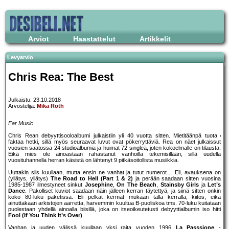
Arviot
Haastattelut
Artikkelit
Levyarvio
Chris Rea: The Best
Julkaistu: 23.10.2018
Arvostelija:
Mika Roth
Ear Music
Chris Rean debyyttisooloalbumi julkaistiin yli 40 vuotta sitten. Mietitäänpä tuota
faktaa hetki, sillä myös seuraavat luvut ovat pökerryttäviä. Rea on näet julkaissut
vuosien saatossa 24 studioalbumia ja huimat 72 singleä, joten kokoelmalle on tilausta.
Eikä mies ole ainoastaan rahastanut vanhoilla tekemisillään, sillä uudella
vuosituhannella herran käsistä on lähtenyt 9 pitkäsoitollista musiikkia.
Uuttakin siis kuullaan, mutta ensin ne vanhat ja tutut numerot… Eli, avauksena on
(yllätys, yllätys)
The Road to Hell (Part 1 & 2)
ja perään saadaan sitten vuosina
1985-1987 ilmestyneet sinkut
Josephine
,
On The Beach
,
Stainsby Girls
ja
Let’s
Dance
. Pakolliset kuviot saadaan näin jälleen kerran täytettyä, ja siinä sitten onkin
koko 80-luku paketissa. Eli pelkät kermat mukaan tällä kerralla, kiitos, eikä
ainuttakaan arkistojen aarretta, harvemmin kuultua B-puoliskoa tms. 70-luku kuitataan
puolestaan yhdellä ainoalla biisillä, joka on itseoikeutetusti debyyttialbumin iso hitti
Fool (If You Think It’s Over)
.
Vanhan ja uuden välissä kuullaan yksi raita vuoden 1996
La Passsione
-