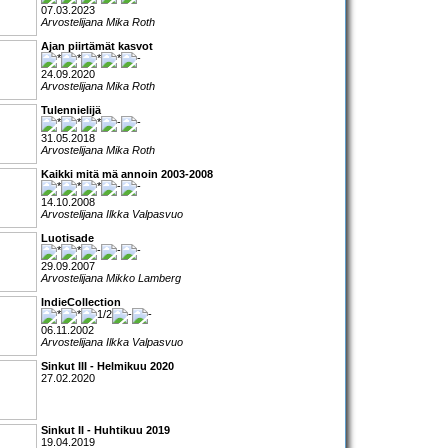
07.03.2023
Arvostelijana Mika Roth
Ajan piirtämät kasvot
24.09.2020
Arvostelijana Mika Roth
Tulennielijä
31.05.2018
Arvostelijana Mika Roth
Kaikki mitä mä annoin 2003-2008
14.10.2008
Arvostelijana Ilkka Valpasvuo
Luotisade
29.09.2007
Arvostelijana Mikko Lamberg
IndieCollection
06.11.2002
Arvostelijana Ilkka Valpasvuo
Sinkut III - Helmikuu 2020
27.02.2020
Sinkut II - Huhtikuu 2019
19.04.2019