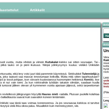
aastattelut
Artikkelit
Arti
Artis
Un
Viim
Rakk
puoli vuotta, mutta vihdoin ja viimein
Kultakalat
-kiekko sai sitten seuraajan. Tai
nous
 pitkä tauko on jo pieni ikuisuus. Niinpä ydinkysymys kuuluu: vieläkö Uniklubin
koht
hyöd
rock
rttuvuutta, eikä levy voisi juuri tätä paremmin käynnistyä. Sinkkubiisit
Tulennielijä
ja
alla, joka taatusti saa massat innostumaan keikoilla. Mutta mitä sitten tapahtuukaan?
Linki
lyö jo lossit pohjaan, ison slovarin kuulostaessa huonompien hetkiensä
Kent
iltä. Itse
unik
sa ei nyt vain toimi. Ja kun rokkivaihde lyödään takaisin silmään, saadaan kuulla
face
it tuntuvat jälleen olevan yli kymmenen vuotta ajastaan jäljessä, sekä tarpeettoman
inst
(Päi
n revitellessä jälkigrungen höyryillä
Hauras mieli
-raidalla. Plussan puolelle kolahtaa
iso balladitausta saavat kuin saavatkin koneen lentämään.
Levy
 Uniklubi saa tästä taas voimaa koneeseensa. Ja jos seuraavaa kiekkoa ei tarvitse
keytyä vielä ihka oikea paluu. Muuallekin kuin menneisyyteen, siis.