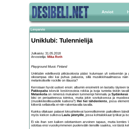
Arviot
H
Levyarvio
Uniklubi: Tulennielijä
Julkaistu: 31.05.2018
Arvostelija:
Mika Roth
Playground Music Finland
Uniklubin edellisestä pitkäsoitosta pääsi kulumaan yli seitsemän ja 
oikeampaa olisi kai puhua paluusta, sillä musiikkimaailmassa näin
melankoliselle rockille on tilausta?
Kerrotaan hyvät uutiset ensin: albumin ensimetrit on lastattu täyteen ta
Pakkopaita
iskevät keskirosoista rokkia ja isoja tunteita tiskiin tav
Melankolia
on nimensä mukainen tummempi himmailu ja
Sydänkesä
biisi on periaatteessa toimiva, mutta jokin sovituksessa ja muodos
(musiikkiteollisuudelle katkera?)
Hei hei tähdenlento
, jossa element
kitkeriä sellaisella ei-niin-rakentavalla tavalla.
Kuinka ollakaan palaset loksahtelevat luonnollisimmin paikoilleen bändi
myös kiekon sulkeva
Laulu jätetyille
, jossa kohtalokkaat lyriikat ja 
Ei siis ihan sen kaiken odottamisen arvoinen tapaus, mutta kenties
odottaa ensi vuosikymmenen puolenvälin tienoille saakka, voi tästä keh