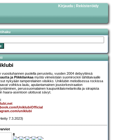
Kirjaudu
Rekisteröidy
|
stihaku
ti
iklubi
e vuosituhannen puolella perustettu, vuoden 2004 debyyttinsä
autta ja Piikkilankaa
myötä viimeistään suomirockin tähtitaivaalle
sut nykyään tamperelainen viisikko. Uniklubin melodisessa rockissa
aavat voihkiva laulu, apulantamainen jousiorkestraation
yntäminen, perussuomalainen kaupunkilaismelankolia ja siirapista
in haara-asentoon ulottuvat sävyt.
t:
lubi.net
book.com/UniklubiOfficial
agram.com/uniklubi
vitetty 7.3.2023)
arviot
8