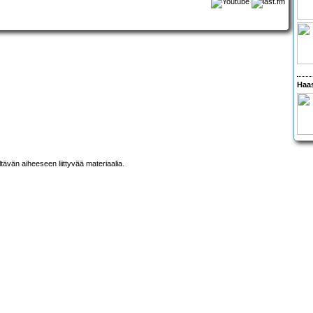
Haas
ltävän aiheeseen liittyvää materiaalia.