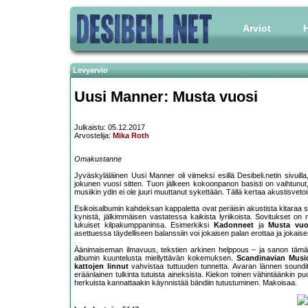
Arviot
H
Levyarvio
Uusi Manner: Musta vuosi
Julkaistu: 05.12.2017
Arvostelija:
Mika Roth
Omakustanne
Jyväskyläläinen Uusi Manner oli viimeksi esillä Desibeli.netin sivui
jokunen vuosi sitten. Tuon jälkeen kokoonpanon basisti on vaihtunut, j
musiikin ydin ei ole juuri muuttanut sykettään. Tällä kertaa akustisvet
Esikoisalbumin kahdeksan kappaletta ovat peräisin akustista kitaraa 
kynistä, jälkimmäisen vastatessa kaikista lyriikoista. Sovitukset on m
lukuiset kilpakumppaninsa. Esimerkiksi
Kadonneet
ja
Musta vuo
asettuessa täydelliseen balanssiin voi jokaisen palan erottaa ja jokais
Äänimaiseman ilmavuus, tekstien arkinen helppous – ja sanon tämän s
albumin kuuntelusta miellyttävän kokemuksen.
Scandinavian Musi
kattojen linnut
vahvistaa tuttuuden tunnetta. Avaran lännen soundit
eräänlainen tulkinta tutuista aineksista. Kiekon toinen vähintäänkin pu
herkuista kannattaakin käynnistää bändiin tutustuminen. Makoisaa.