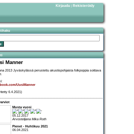
Kirjaudu
Rekisteröidy
|
stihaku
ti
si Manner
na 2013 Jyväskylässä perustettu akustispohjaista folkpoppia soittava
e.
i:
ebook.com/UusiManner
vitetty 6.4.2021)
arviot
Musta vuosi
05.12.2017
Arvostelijana Mika Roth
Pienet - Huhtikuu 2021
06.04.2021