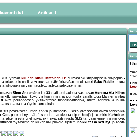
aastattelut
Artikkelit
Arti
Artis
Uu
Vuon
yhty
lla, kun ryhmän
kuuden biisin mittainen EP
hurmasi akustispohjaisella folkpopilla
a orkesteriin on liittynyt mukaan sähkökitara/lap steel -taituri
Saku Rajalin
, mutta
Linkk
oista folkpoppia on vain maustettu astetta sähköisemmin.
fac
soittavan
Simo Andersén
in ja pääasiallisesti laulusta vastaavan
Auroora Ala-Hiiro
n
(Päi
erkitty puolestaan koko viisikon nimiin, ja juuri tuolla saralla Uusi Manner ohittaa
si
ovat periaatteessa yksinkertaisia tunnelmointipaloja, mutta soitinten ja laulun
esta osasta nauttia täysin siemauksin.
Levy
iis positiivisesti, ilman sarvia ja hampaita – sekä yhteissoiton voima tekevätkin
c Group
on tehnyt näistä samoista aineksista nipun hittejä ja etenkin
Karheiden
 ja lähtemisestä unelmoivat rivit eivät silti ryöstä SMG:tä, vaan ennemminkin ovat
olittainen täysosuma on kiekon alkupuolelle sijoitettu
Kaikki tässä heti nyt
, ja näistä