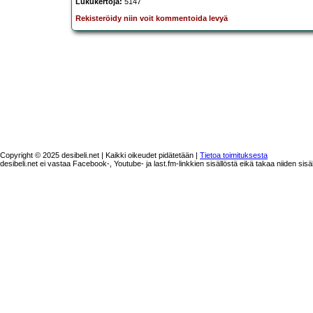
Lukukertoja:
5147
Rekisteröidy niin voit kommentoida levyä
Copyright © 2025 desibeli.net | Kaikki oikeudet pidätetään |
Tietoa toimituksesta
desibeli.net ei vastaa Facebook-, Youtube- ja last.fm-linkkien sisällöstä eikä takaa niiden sisä