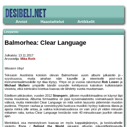
Arviot
Haastattelut
Artikkelit
Levyarvio
Balmorhea: Clear Language
Julkaistu: 13.11.2017
Arvostelija:
Mika Roth
Western Vinyl
Teksasin Austinista kotoisin olevan Balmorhean uusin albumi julkaistiin jo
syyskuussa, mutta ainahan näin kauniille ja eteeriselle post-rock
instrumentaalimusiikille nyt tilaa löytyy. Yhtye on jo vuosia rakentunut
Rob Lowe
n ja
Michael Muller
in ympärille bändin soundin kehittyessä kaksikon kulloisistakin
visioista, eikä toimivaksi koettua kaavaa ole lähdetty suotta muuttamaan.
Edellisen pitkäsoiton, vuoden 2012
Stranger
in, jälkeen musiikkimaailma on käynyt läpi
monia muutoksia. Albumia formaattina on jopa kyseenalaistettu voimakkaasti tässä
välissä, mutta mielestäni Clear Language on mitä selvin lausunto pidemmän muodon
puolesta. Yhtyeen rauhaa ja seesteisyyttä huokuva musiikki hyötyy kaikesta tilasta ja
ajasta minkä sille antaa, ja vaikka kokonaisuudessa on vain yksi yli viiden minuutin
mittainen raita, tuntuu Clear Language kestävän noin 40 minuutissaan juurikin oikean
ajan.
Merkittävä osa menestyksen kaavaa on myös kappalejärjestys, ja keskivaiheille
sijoitettu
Ecco
/
Behind the World
jakaakin albumin mikeoldfieldmaisella