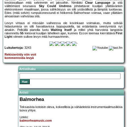
keskiosallaan mitä selvimmin eri jaksoihin. Nimibiisi
Clear Language
ja sitä
välittömästi seuraava
Sky Could Undress
johdattavat kuulijan yllättävänkin
elektroniseen maailmaan, jossa sähköisyys on silti ystävällistä ja lämpöä tuottavaa.
Edes (mitä selvin) rumpukonesoundi ei heikennä Balmorhean voimaa, vaan yllättäen
ainoastaan vahvistaa sitä.
Levyn virtaus ei missään vaiheessa ole kovinkaan voimakas, mutta selvää
hidastumista on silti havaittavissa loppupuolella, tai eräänlaista seestymistä nyt
ainakin. Pelkällä pianolla luotu
Waiting Itself
ja miltei yhtä harvoista langoista
rakennettu
55
kietovat kuulijan lähelleen ajan, kunnes Eccon teemaa kierrättävä
First
Light
viimein sulkee levyn mitä hurmaavimmin.
Lukukertoja:
3243
Rekisteröidy niin voit
kommentoida levyä
Artistihaku
Artisti
Balmorhea
Teksasista kotoisin oleva, kokeellista ja vähäeleistä instrumentaalimusiikkia
luova yhtye.
Linkki:
balmorheamusic.com