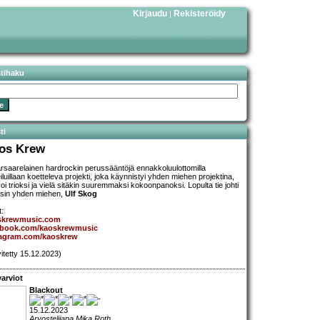
Kirjaudu
Rekisteröidy
|
stihaku
ti
os Krew
arsaarelainen hardrockin perussääntöjä ennakkoluulottomilla
iluillaan koetteleva projekti, joka käynnistyi yhden miehen projektina,
oi trioksi ja vielä sitäkin suuremmaksi kokoonpanoksi. Lopulta tie johti
isin yhden miehen,
Ulf Skog
t:
skrewmusic.com
ebook.com/kaoskrewmusic
tagram.com/kaoskrew
vitetty 15.12.2023)
arviot
Blackout
15.12.2023
Arvostelijana Mika Roth