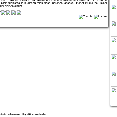
 biisin tunnistaa jo puolessa minuutissa luojiensa lapseksi. Pienet muutokset, miltei
udenlainen albumi.
ltävän aiheeseen liittyvää materiaalia.