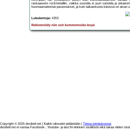
raskaaseen rockmetalliin, vaikka soundia ei juuri varioida ja jokaisen
huomaamattomat parannukset, ja kuin taikaiskusta käsissä on aivan u
Lukukertoja:
4353
Rekisteröidy niin voit kommentoida levyä
Copyright © 2025 desibeli.net | Kaikki oikeudet pidätetään |
Tietoa toimituksesta
desibeli.net ei vastaa Facebook-, Youtube- ja last.fm-linkkien sisällöstä eikä takaa niiden sisä