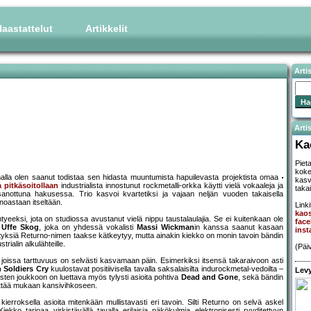
aastattelut
Artikkelit
Arti
Artis
Ka
Piet
koke
lla olen saanut todistaa sen hidasta muuntumista hapuilevasta projektista omaa
kasv
a pitkäsoitollaan
industrialista innostunut rockmetalli-orkka käytti vielä vokaaleja ja
taka
anottuna hakusessa. Trio kasvoi kvartetiksi ja vajaan neljän vuoden takaisella
inoastaan itseltään.
Linki
kao
eeksi, jota on studiossa avustanut vielä nippu taustalaulajia. Se ei kuitenkaan ole
fac
i
Uffe Skog
, joka on yhdessä vokalisti
Massi Wickman
in kanssa saanut kasaan
ins
yksiä Returno-nimen taakse kätkeytyy, mutta ainakin kiekko on monin tavoin bändin
rialin alkulähteille.
(Päi
ja, joissa tarttuvuus on selvästi kasvamaan päin. Esimerkiksi itsensä takaraivoon asti
 Soldiers Cry
kuulostavat positiivisella tavalla saksalaisilta indurockmetal-vedoilta –
Levy
sten joukkoon on luettava myös tylysti asioita pohtiva
Dead and Gone
, sekä bändin
 liittää mukaan kansivihkoseen.
ierroksella asioita mitenkään mullistavasti eri tavoin. Silti Returno on selvä askel
iekko tarjoaa virkistävällä tavalla erilaisia näkökulmia elektronisesti ryyditettyyn