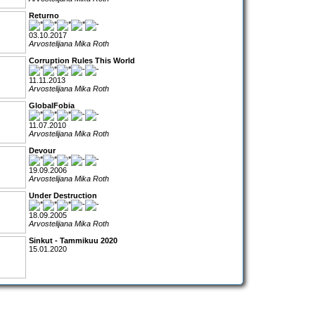
Returno
03.10.2017
Arvostelijana Mika Roth
Corruption Rules This World
11.11.2013
Arvostelijana Mika Roth
GlobalFobia
11.07.2010
Arvostelijana Mika Roth
Devour
19.09.2006
Arvostelijana Mika Roth
Under Destruction
18.09.2005
Arvostelijana Mika Roth
Sinkut - Tammikuu 2020
15.01.2020