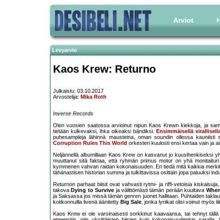
Arviot
H
Levyarvio
Kaos Krew: Returno
Julkaistu: 03.10.2017
Arvostelija:
Mika Roth
Inverse Records
Olen vuosien saatossa arvioinut nipun Kaos Krewn kiekkoja, ja sama
tietään kulkevaksi, ihka oikeaksi bändiksi.
Ensimmäisellä virallisell
puhesampleja lähinnä mausteina, oman soundin ollessa kauniisti s
Corruption Rules This World
orkesteri kuulosti ensi kertaa vain ja a
Neljännellä albumillaan Kaos Krew on kasvanut jo kuusihenkiseksi yhty
muuttanut sitä faktaa, että ryhmän primus motor on yhä monitaitur
kymmenen vahvan raidan kokonaisuuden. En tiedä mitä kaikkia merkit
tähänastisen historian summa ja tulkittavissa osittain jopa paluuksi indust
Returnon parhaat biisit ovat vahvasti rytmi- ja riffi-vetoisia kiskaisu
takova
Dying to Survive
ja välittömästi tämän perään kuultava
When
ja Saksassa jos missä tämän genren juonet hallitaan. Puhtaiden taklau
kotikonnuilla livenä äänitetty
Big Sale
, jonka lyriikat olisi voinut myös
Kaos Krew ei ole varsinaisesti sorkkinut kaavaansa, tai tehnyt tällä k
eteenpäin, niin yksittäisten biisien kuin kokonaisuudenkin saralla. K