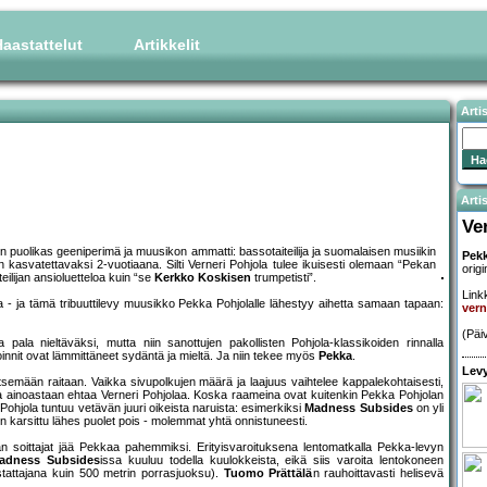
aastattelut
Artikkelit
Arti
Artis
Ve
in puolikas geeniperimä ja muusikon ammatti: bassotaiteilija ja suomalaisen musiikin
Pekk
 kasvatettavaksi 2-vuotiaana. Silti Verneri Pohjola tulee ikuisesti olemaan “Pekan
origi
eilijan ansioluetteloa kuin “se
Kerkko Koskisen
trumpetisti”.
Linkk
- ja tämä tribuuttilevy muusikko Pekka Pohjolalle lähestyy aihetta samaan tapaan:
vern
(Päi
a pala nieltäväksi, mutta niin sanottujen pakollisten Pohjola-klassikoiden rinnalla
oinnit ovat lämmittäneet sydäntä ja mieltä. Ja niin tekee myös
Pekka
.
Levy
eitsemään raitaan. Vaikka sivupolkujen määrä ja laajuus vaihtelee kappalekohtaisesti,
ja ainoastaan ehtaa Verneri Pohjolaa. Koska raameina ovat kuitenkin Pekka Pohjolan
ohjola tuntuu vetävän juuri oikeista naruista: esimerkiksi
Madness Subsides
on yli
n karsittu lähes puolet pois - molemmat yhtä onnistuneesti.
an soittajat jää Pekkaa pahemmiksi. Erityisvaroituksena lentomatkalla Pekka-levyn
adness Subsides
issa kuuluu todella kuulokkeista, eikä siis varoita lentokoneen
ostattajana kuin 500 metrin porrasjuoksu).
Tuomo Prättälä
n rauhoittavasti helisevä