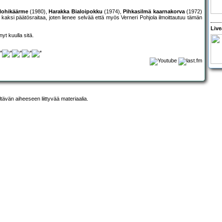
lohikäärme
(1980),
Harakka Bialoipokku
(1974),
Pihkasilmä kaarnakorva
(1972)
aksi päätösraitaa, joten lienee selvää että myös Verneri Pohjola ilmoittautuu tämän
Live
nyt kuulla sitä.
ltävän aiheeseen liittyvää materiaalia.