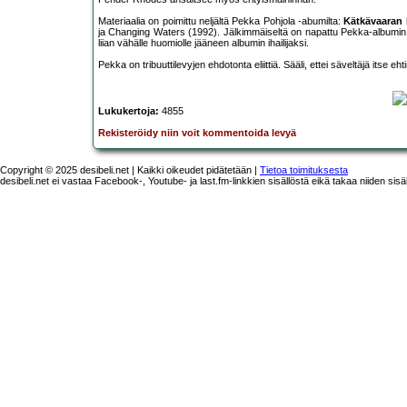
Materiaalia on poimittu neljältä Pekka Pohjola -abumilta:
Kätkävaaran 
ja Changing Waters (1992). Jälkimmäiseltä on napattu Pekka-albumin k
liian vähälle huomiolle jääneen albumin ihailijaksi.
Pekka on tribuuttilevyjen ehdotonta eliittiä. Sääli, ettei säveltäjä itse ehti
Lukukertoja:
4855
Rekisteröidy niin voit kommentoida levyä
Copyright © 2025 desibeli.net | Kaikki oikeudet pidätetään |
Tietoa toimituksesta
desibeli.net ei vastaa Facebook-, Youtube- ja last.fm-linkkien sisällöstä eikä takaa niiden sisä