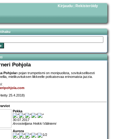
Kirjaudu
Rekisteröidy
|
stihaku
ti
rneri Pohjola
a Pohjola
n pojan trumpetismi on monipuolista, sovituksellisesti
nellia, mielikuvituksen liikkeelle potkaisevaa erinomaista jazzia.
i:
eripohjola.com
vitetty 25.4.2018)
arviot
Pekka
30.07.2017
Arvostelijana Heikki Väliniemi
Aurora