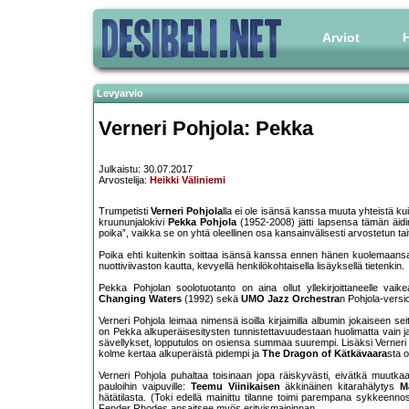
Arviot
H
Levyarvio
Verneri Pohjola: Pekka
Julkaistu: 30.07.2017
Arvostelija:
Heikki Väliniemi
Trumpetisti
Verneri Pohjola
lla ei ole isänsä kanssa muuta yhteistä ku
kruununjalokivi
Pekka Pohjola
(1952-2008) jätti lapsensa tämän äidin
poika”, vaikka se on yhtä oleellinen osa kansainvälisesti arvostetun tait
Poika ehti kuitenkin soittaa isänsä kanssa ennen hänen kuolemaansa 
nuottiviivaston kautta, kevyellä henkilökohtaisella lisäyksellä tietenkin.
Pekka Pohjolan soolotuotanto on aina ollut yllekirjoittaneelle vaike
Changing Waters
(1992) sekä
UMO Jazz Orchestra
n Pohjola-versi
Verneri Pohjola leimaa nimensä isoilla kirjaimilla albumin jokaiseen s
on Pekka alkuperäisesitysten tunnistettavuudestaan huolimatta vain 
sävellykset, lopputulos on osiensa summaa suurempi. Lisäksi Verneri P
kolme kertaa alkuperäistä pidempi ja
The Dragon of Kätkävaara
sta o
Verneri Pohjola puhaltaa toisinaan jopa räiskyvästi, eivätkä muutka
pauloihin vaipuville:
Teemu Viinikaisen
äkkinäinen kitarahälytys
M
hätätilasta. (Toki edellä mainittu tilanne toimi parempana sykkeenn
Fender Rhodes ansaitsee myös erityismaininnan.