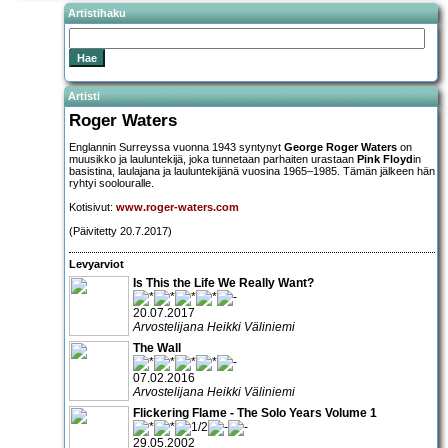
Artistihaku
Artisti
Roger Waters
Englannin Surreyssa vuonna 1943 syntynyt
George Roger Waters
on
muusikko ja lauluntekijä, joka tunnetaan parhaiten urastaan
Pink Floyd
in
basistina, laulajana ja lauluntekijänä vuosina 1965–1985. Tämän jälkeen hän
ryhtyi soolouralle.
Kotisivut:
www.roger-waters.com
(Päivitetty 20.7.2017)
Levyarviot
Is This the Life We Really Want?
20.07.2017
Arvostelijana Heikki Väliniemi
The Wall
07.02.2016
Arvostelijana Heikki Väliniemi
Flickering Flame - The Solo Years Volume 1
29.05.2002