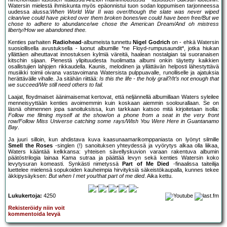
Watersin mielestä ihmiskunta myös epäonnistui tuon sodan loppumisen tarjonneessa
uudessa alussa:
When World War II was over/though the slate was never wiped
clean/we could have picked over them broken bones/we could have been free/But we
chose to adhere to abundance/we chose the American Dream/And oh mistress
liberty/How we abandoned thee.
Kenties parhaiten
Radiohead
-albumeista tunnettu
Nigel Godrich
on - ehkä Watersin
suosiollisella avustuksella - luonut albumille *ne Floyd-rumpusaundit*, jotka hiukan
yllättäen aiheuttavat innostuksen kylmiä väreitä, haalean nostalgian tai suoranaisen
kitschin sijaan. Pienestä ylipituudesta huolimatta albumi onkin täytetty kaikkien
osallistujien lahjojen rikkaudella. Kaunis, melodinen ja yllättävän helposti lähestyttävä
musiikki toimii oivana vastavoimana Watersista pulppuavalle, runolliselle ja ajatuksia
herättävälle vihalle. Ja sitähän riittää:
Is this the life - the holy grail?/It’s not enough that
we succeed/We still need others to fail.
Laajat, floydmaiset äänimaisemat kertovat, että neljännellä albumillaan Waters syleilee
menneisyyttään kenties avoimemmin kuin koskaan aiemmin soolourallaan. Se on
läsnä ohimennen jopa sanoituksissa, kun tarkkaan katsoo mitä kirjoitetaan isolla:
Follow me filming myself at the show/on a phone from a seat in the very front
row/Follow Miss Universe catching some rays/Wish You Were Here in Guantanamo
Bay
.
Ja juuri silloin, kun ahdistava kuva kaasunaamarikomppaniasta on lyönyt silmille
Smell the Roses
-singlen (!) sanoituksen yhteydessä ja vyörytys alkaa olla liikaa,
Waters kääntää kelkkansa: yhteisen sävellyskuvion varaan rakentuva albumin
päätöstrilogia lainaa Kama sutraa ja päättää levyn sekä kenties Watersin koko
levytysuran komeasti. Synkästi nimetyssä
Part of Me Died
-finaalissa taiteilija
luettelee mielensä sopukoiden kauheimpia hirvityksiä säkeistökaupalla, kunnes tekee
äkkipysäyksen:
But when I met you/that part of me died
. Aika kettu.
Lukukertoja:
4250
Rekisteröidy niin voit
kommentoida levyä