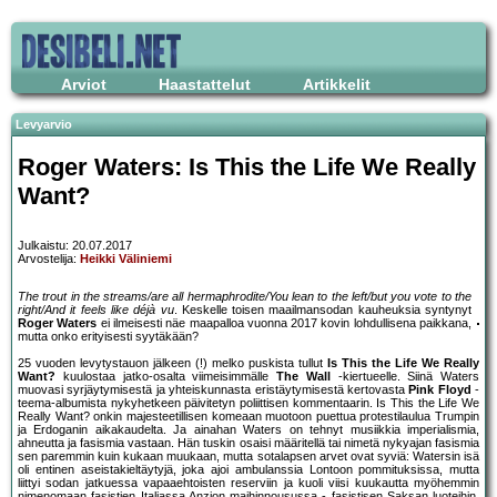
Arviot
Haastattelut
Artikkelit
Levyarvio
Roger Waters: Is This the Life We Really
Want?
Julkaistu: 20.07.2017
Arvostelija:
Heikki Väliniemi
The trout in the streams/are all hermaphrodite/You lean to the left/but you vote to the
right/And it feels like déjà vu
. Keskelle toisen maailmansodan kauheuksia syntynyt
Roger Waters
ei ilmeisesti näe maapalloa vuonna 2017 kovin lohdullisena paikkana,
mutta onko erityisesti syytäkään?
25 vuoden levytystauon jälkeen (!) melko puskista tullut
Is This the Life We Really
Want?
kuulostaa jatko-osalta viimeisimmälle
The Wall
-kiertueelle. Siinä Waters
muovasi syrjäytymisestä ja yhteiskunnasta eristäytymisestä kertovasta
Pink Floyd
-
teema-albumista nykyhetkeen päivitetyn poliittisen kommentaarin. Is This the Life We
Really Want? onkin majesteetillisen komeaan muotoon puettua protestilaulua Trumpin
ja Erdoganin aikakaudelta. Ja ainahan Waters on tehnyt musiikkia imperialismia,
ahneutta ja fasismia vastaan. Hän tuskin osaisi määritellä tai nimetä nykyajan fasismia
sen paremmin kuin kukaan muukaan, mutta sotalapsen arvet ovat syviä: Watersin isä
oli entinen aseistakieltäytyjä, joka ajoi ambulanssia Lontoon pommituksissa, mutta
liittyi sodan jatkuessa vapaaehtoisten reserviin ja kuoli viisi kuukautta myöhemmin
nimenomaan fasistien Italiassa Anzion maihinnousussa - fasistisen Saksan luoteihin.