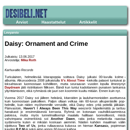
Arviot
Haastattelut
Artikkelit
Levyarvio
Daisy: Ornament and Crime
Julkaistu: 13.06.2017
Arvostelija:
Mika Roth
Karhuvaltio Records
Turkulainen, helmeilevää kitarapoppia soittava Daisy julkaisi 00-luvulla kolme
albumia. Alkuvuodesta 2008 julkaistulla
It’s About Time
-kiekolla palaset tuntuivat jo
loksahtavan luonnostaan kohdilleen, mutta seuraavan vuoden lopulla ilmestynyt
Daydream
jätti ristiriitaisen fiiliksen. Bändi kun tuntui kadottaneen punaisen lankansa
yliyrittämiseen, eikä ryhmästä ole juuri sen koommin kuultu mitään. Ennen kuin nyt.
Vuonna 2017 Daisy soi jälleen heleänä, kitaroiden ja lauluharmonioiden asettuessa
kuin luonnostaan paikoilleen. Paljon ollaan velkaa niin 60-luvun alkuperäisille pop-
helmille, kuin niiden myöhemmille versioille, eikä Daisy edes yritä peitellä jälkiään.
Päinvastoin,
Haven’t I Always Been This Way
weezeröi häpeilemättä ja tarttuu
hanakasti jo ensimmäisestä kerrasta. Ryhmä on kotonaan vauhdikkaammissa
paloissa, mutta myös tunnelmallisempi maalailu hallitaan luonnollisesti, mistä
vahvimpana esimerkkinä soi
Another Dawn
, raita jonka melankolia raastaa
sydänverta kuten ei mikään koskaan aiemmin. Näiden kahden maailman väliin
sijoittuva
Two of Us
, jonka rullaavassa kulussa on hieman
Kansas
ia, popimman
kauden
R.E.M.
iä sekä aimo annos 60-luvun kaihoa.