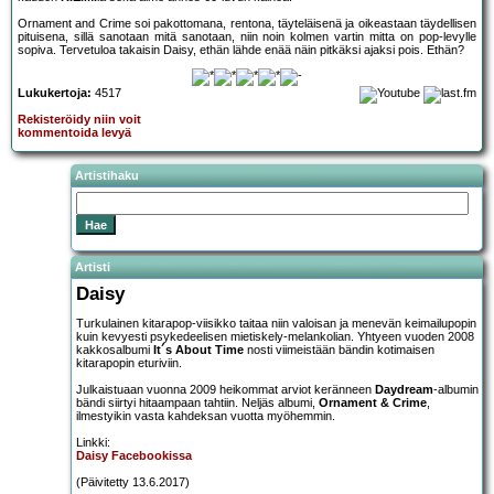
Ornament and Crime soi pakottomana, rentona, täyteläisenä ja oikeastaan täydellisen
pituisena, sillä sanotaan mitä sanotaan, niin noin kolmen vartin mitta on pop-levylle
sopiva. Tervetuloa takaisin Daisy, ethän lähde enää näin pitkäksi ajaksi pois. Ethän?
Lukukertoja:
4517
Rekisteröidy niin voit
kommentoida levyä
Artistihaku
Artisti
Daisy
Turkulainen kitarapop-viisikko taitaa niin valoisan ja menevän keimailupopin
kuin kevyesti psykedeelisen mietiskely-melankolian. Yhtyeen vuoden 2008
kakkosalbumi
It´s About Time
nosti viimeistään bändin kotimaisen
kitarapopin eturiviin.
Julkaistuaan vuonna 2009 heikommat arviot keränneen
Daydream
-albumin
bändi siirtyi hitaampaan tahtiin. Neljäs albumi,
Ornament & Crime
,
ilmestyikin vasta kahdeksan vuotta myöhemmin.
Linkki:
Daisy Facebookissa
(Päivitetty 13.6.2017)