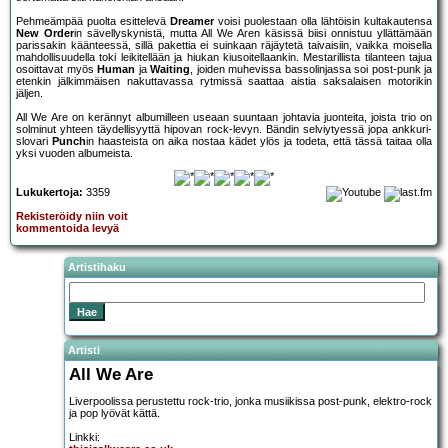
Pehmeämpää puolta esittelevä
Dreamer
voisi puolestaan olla lähtöisin kultakautensa
New Order
in sävellyskynistä, mutta All We Aren käsissä biisi onnistuu yllättämään
parissakin käänteessä, sillä pakettia ei suinkaan räjäytetä taivaisiin, vaikka moisella
mahdollisuudella toki leikitellään ja hiukan kiusoitellaankin. Mestarillista tilanteen tajua
osoittavat myös
Human
ja
Waiting
, joiden muhevissa bassolinjassa soi post-punk ja
etenkin jälkimmäisen nakuttavassa rytmissä saattaa aistia saksalaisen motorikin
jäljen.
All We Are on kerännyt albumilleen useaan suuntaan johtavia juonteita, joista trio on
solminut yhteen täydellisyyttä hipovan rock-levyn. Bändin selviytyessä jopa ankkuri-
slovari
Punch
in haasteista on aika nostaa kädet ylös ja todeta, että tässä taitaa olla
yksi vuoden albumeista.
Lukukertoja:
3359
Rekisteröidy niin voit
kommentoida levyä
Artistihaku
Artisti
All We Are
Liverpoolissa perustettu rock-trio, jonka musiikissa post-punk, elektro-rock
ja pop lyövät kättä.
Linkki: