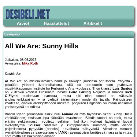
Arviot
Haastattelut
Artikkelit
Levyarvio
All We Are: Sunny Hills
Julkaistu: 08.06.2017
Arvostelija:
Mika Roth
Double Six
All We Are on mielenkiintoinen bändi jo silkkojen juuriensa perusteella. Yhtyettä
pidetään yleisesti liverpoolilaisena, sillä se perustettiin tuon mahtavan
musiikkikaupungin Institute for Performing Arts -koulussa. Trion kitaristi
Luís Santos
on kuitenkin kotoisin Brasiliasta, basisti
Guro Gikling
Norjasta ja rumpali
Rich
O'Flynn
puolestaan Irlannista, mutta silti trion soundi on väkevän
angloamerikkalainen – ja vieläpä äärimmäisen modernilla tavalla. Painopisteen
levätessä, ainakin allekirjoittaneen mielestä, pohjoisen Englannin suuntaan useimmin
yhdistetyssä soundissa.
Bändin toisen pitkäsoiton sinkkubiisi
Animal
on mitä täydellisin tiketti Sunny Hillsin
värikkääseen, toisinaan jopa räikeään, maailmaan. Bändin soundi on rock, mutta
erittäin elektronisesti ryyditetty sellainen, kolmikon korkeat lauluäänet luovat
mielleyhtymiä
Scissor Sisters
in ja kumppaneiden suuntaan, mutta discon
paljettilattioista pysytään (onneksi) turvallisella etäisyydellä. Viimeisen minuutin
rynnäkkövaiheessa saavutetaan jo
IAMX
n asemat biisin kerätessä massaa ja virtaa,
sortumatta silti kakofonian ansaan.