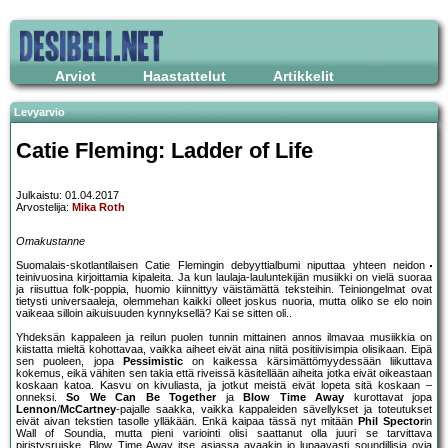
Arviot
Haastattelut
Artikkelit
Levyarvio
Catie Fleming: Ladder of Life
Julkaistu: 01.04.2017
Arvostelija:
Mika Roth
Omakustanne
Suomalais-skotlantilaisen Catie Flemingin debyyttialbumi niputtaa yhteen neidon
teinivuosina kirjoittamia kipaleita. Ja kun laulaja-lauluntekijän musiikki on vielä suoraa
ja riisuttua folk-poppia, huomio kiinnittyy väistämättä teksteihin. Teiniongelmat ovat
tietysti universaaleja, olemmehan kaikki olleet joskus nuoria, mutta oliko se elo noin
vaikeaa silloin aikuisuuden kynnyksellä? Kai se sitten oli..
Yhdeksän kappaleen ja reilun puolen tunnin mittainen annos ilmavaa musiikkia on
kiistatta mieltä kohottavaa, vaikka aiheet eivät aina niitä positiivisimpia olisikaan. Eipä
sen puoleen, jopa
Pessimistic
on kaikessa kärsimättömyydessään liikuttava
kokemus, eikä vähiten sen takia että riveissä käsitellään aiheita jotka eivät oikeastaan
koskaan katoa. Kasvu on kivuliasta, ja jotkut meistä eivät lopeta sitä koskaan –
onneksi.
So We Can Be Together
ja
Blow Time Away
kurottavat jopa
Lennon
/
McCartney
-pajalle saakka, vaikka kappaleiden sävellykset ja toteutukset
eivät aivan tekstien tasolle ylläkään. Enkä kaipaa tässä nyt mitään
Phil Spector
in
Wall of Soundia, mutta pieni variointi olisi saattanut olla juuri se tarvittava
piristysruiske. Blow Time Away itse asiassa avaakin jo lupaavasti soundillisia ovia