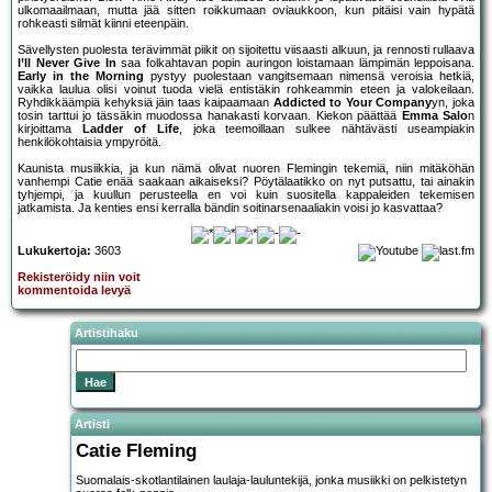
ulkomaailmaan, mutta jää sitten roikkumaan oviaukkoon, kun pitäisi vain hypätä
rohkeasti silmät kiinni eteenpäin.
Sävellysten puolesta terävimmät piikit on sijoitettu viisaasti alkuun, ja rennosti rullaava
I’ll Never Give In
saa folkahtavan popin auringon loistamaan lämpimän leppoisana.
Early in the Morning
pystyy puolestaan vangitsemaan nimensä veroisia hetkiä,
vaikka laulua olisi voinut tuoda vielä entistäkin rohkeammin eteen ja valokeilaan.
Ryhdikkäämpiä kehyksiä jäin taas kaipaamaan
Addicted to Your Company
yn, joka
tosin tarttui jo tässäkin muodossa hanakasti korvaan. Kiekon päättää
Emma Salo
n
kirjoittama
Ladder of Life
, joka teemoillaan sulkee nähtävästi useampiakin
henkilökohtaisia ympyröitä.
Kaunista musiikkia, ja kun nämä olivat nuoren Flemingin tekemiä, niin mitäköhän
vanhempi Catie enää saakaan aikaiseksi? Pöytälaatikko on nyt putsattu, tai ainakin
tyhjempi, ja kuullun perusteella en voi kuin suositella kappaleiden tekemisen
jatkamista. Ja kenties ensi kerralla bändin soitinarsenaaliakin voisi jo kasvattaa?
Lukukertoja:
3603
Rekisteröidy niin voit
kommentoida levyä
Artistihaku
Artisti
Catie Fleming
Suomalais-skotlantilainen laulaja-lauluntekijä, jonka musiikki on pelkistetyn