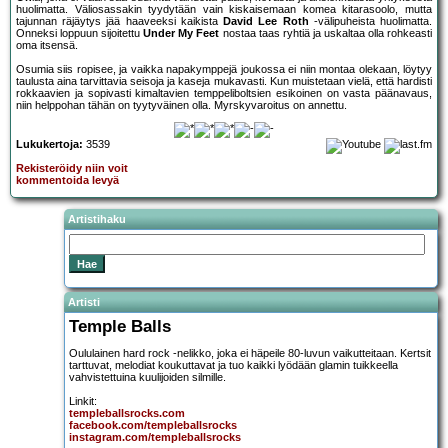
huolimatta. Väliosassakin tyydytään vain kiskaisemaan komea kitarasoolo, mutta
tajunnan räjäytys jää haaveeksi kaikista
David Lee Roth
-välipuheista huolimatta.
Onneksi loppuun sijoitettu
Under My Feet
nostaa taas ryhtiä ja uskaltaa olla rohkeasti
oma itsensä.
Osumia siis ropisee, ja vaikka napakymppejä joukossa ei niin montaa olekaan, löytyy
taulusta aina tarvittavia seisoja ja kaseja mukavasti. Kun muistetaan vielä, että hardisti
rokkaavien ja sopivasti kimaltavien temppeliboltsien esikoinen on vasta päänavaus,
niin helppohan tähän on tyytyväinen olla. Myrskyvaroitus on annettu.
Lukukertoja:
3539
Rekisteröidy niin voit
kommentoida levyä
Artistihaku
Artisti
Temple Balls
Oululainen hard rock -nelikko, joka ei häpeile 80-luvun vaikutteitaan. Kertsit
tarttuvat, melodiat koukuttavat ja tuo kaikki lyödään glamin tuikkeella
vahvistettuina kuulijoiden silmille.
Linkit:
templeballsrocks.com
facebook.com/templeballsrocks
instagram.com/templeballsrocks