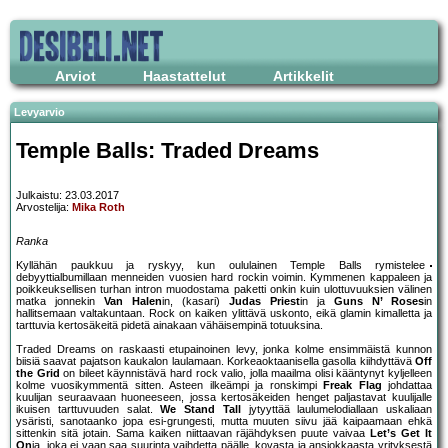
Arviot
Haastattelut
Artikkelit
Levyarvio
Temple Balls: Traded Dreams
Julkaistu: 23.03.2017
Arvostelija:
Mika Roth
Ranka
Kyllähän paukkuu ja ryskyy, kun oululainen Temple Balls rymistelee
debyyttialbumillaan menneiden vuosien hard rockin voimin. Kymmenen kappaleen ja
poikkeuksellisen turhan intron muodostama paketti onkin kuin ulottuvuuksien välinen
matka jonnekin
Van Halen
in, (kasari)
Judas Priest
in ja
Guns N’ Roses
in
hallitsemaan valtakuntaan. Rock on kaiken ylittävä uskonto, eikä glamin kimalletta ja
tarttuvia kertosäkeitä pidetä ainakaan vähäisempinä totuuksina.
Traded Dreams on raskaasti etupainoinen levy, jonka kolme ensimmäistä kunnon
biisiä saavat pajatson kaukalon laulamaan. Korkeaoktaanisella gasolla kiihdyttävä
Off
the Grid
on bileet käynnistävä hard rock valio, jolla maailma olisi kääntynyt kyljelleen
kolme vuosikymmentä sitten. Asteen ilkeämpi ja ronskimpi
Freak Flag
johdattaa
kuulijan seuraavaan huoneeseen, jossa kertosäkeiden henget paljastavat kuulijalle
ikuisen tarttuvuuden salat.
We Stand Tall
jytyyttää laulumelodiallaan uskaliaan
ysäristi, sanotaanko jopa esi-grungesti, mutta muuten siivu jää kaipaamaan ehkä
sittenkin sitä jotain. Sama kaiken niittaavan räjähdyksen puute vaivaa
Let’s Get It
On
ia, joka ei vaan saa suurinta vaihdetta päälle, kovasta ja ansiokkaasta yrityksestä