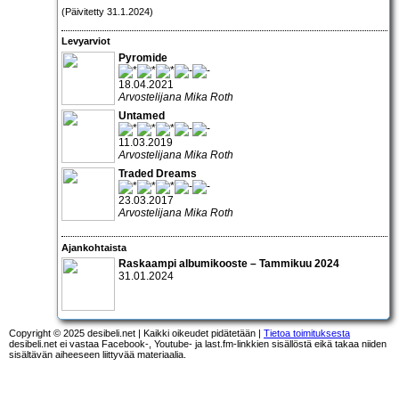
(Päivitetty 31.1.2024)
Levyarviot
Pyromide
18.04.2021
Arvostelijana Mika Roth
Untamed
11.03.2019
Arvostelijana Mika Roth
Traded Dreams
23.03.2017
Arvostelijana Mika Roth
Ajankohtaista
Raskaampi albumikooste – Tammikuu 2024
31.01.2024
Copyright © 2025 desibeli.net | Kaikki oikeudet pidätetään |
Tietoa toimituksesta
desibeli.net ei vastaa Facebook-, Youtube- ja last.fm-linkkien sisällöstä eikä takaa niiden
sisältävän aiheeseen liittyvää materiaalia.