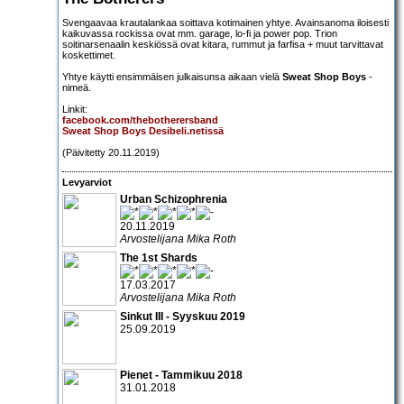
Svengaavaa krautalankaa soittava kotimainen yhtye. Avainsanoma iloisesti
kaikuvassa rockissa ovat mm. garage, lo-fi ja power pop. Trion
soitinarsenaalin keskiössä ovat kitara, rummut ja farfisa + muut tarvittavat
koskettimet.
Yhtye käytti ensimmäisen julkaisunsa aikaan vielä
Sweat Shop Boys
-
nimeä.
Linkit:
facebook.com/thebotherersband
Sweat Shop Boys Desibeli.netissä
(Päivitetty 20.11.2019)
Levyarviot
Urban Schizophrenia
20.11.2019
Arvostelijana Mika Roth
The 1st Shards
17.03.2017
Arvostelijana Mika Roth
Sinkut III - Syyskuu 2019
25.09.2019
Pienet - Tammikuu 2018
31.01.2018