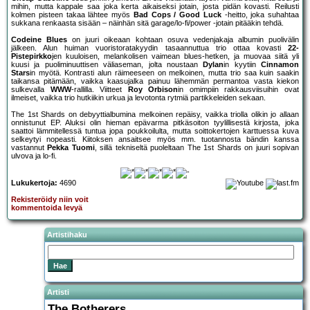
mihin, mutta kappale saa joka kerta aikaiseksi jotain, josta pidän kovasti. Reilusti
kolmen pisteen takaa lähtee myös
Bad Cops / Good Luck
-heitto, joka suhahtaa
sukkana renkaasta sisään – näinhän sitä garage/lo-fi/power -jotain pitääkin tehdä.
Codeine Blues
on juuri oikeaan kohtaan osuva vedenjakaja albumin puolivälin
jälkeen. Alun huiman vuoristoratakyydin tasaannuttua trio ottaa kovasti
22-
Pistepirkko
jen kuuloisen, melankolisen vaimean blues-hetken, ja muovaa siitä yli
kuusi ja puoliminuuttisen väliaseman, jolta noustaan
Dylan
in kyytiin
Cinnamon
Stars
in myötä. Kontrasti alun räimeeseen on melkoinen, mutta trio saa kuin saakin
taikansa pitämään, vaikka kaasujalka painuu lähemmän permantoa vasta kiekon
sulkevalla
WWW
-rallilla. Viitteet
Roy Orbison
in omimpiin rakkausviisuihin ovat
ilmeiset, vaikka trio hutkiikin urkua ja levotonta rytmiä partikkeleiden sekaan.
The 1st Shards on debyyttialbumina melkoinen repäisy, vaikka triolla olikin jo allaan
onnistunut EP. Aluksi olin hieman epävarma pitkäsoiton tyylillisestä kirjosta, joka
saattoi lämmitellessä tuntua jopa poukkoilulta, mutta soittokertojen karttuessa kuva
selkeytyi nopeasti. Kiitoksen ansaitsee myös mm. tuotannosta bändin kanssa
vastannut
Pekka Tuomi
, sillä tekniseltä puoleltaan The 1st Shards on juuri sopivan
ulvova ja lo-fi.
Lukukertoja:
4690
Rekisteröidy niin voit
kommentoida levyä
Artistihaku
Artisti
The Botherers