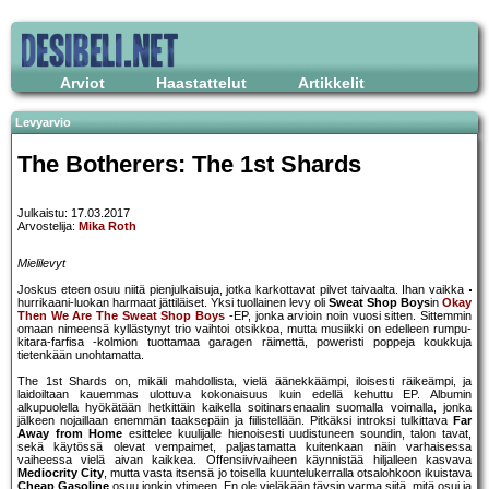
Arviot
Haastattelut
Artikkelit
Levyarvio
The Botherers: The 1st Shards
Julkaistu: 17.03.2017
Arvostelija:
Mika Roth
Mielilevyt
Joskus eteen osuu niitä pienjulkaisuja, jotka karkottavat pilvet taivaalta. Ihan vaikka
hurrikaani-luokan harmaat jättiläiset. Yksi tuollainen levy oli
Sweat Shop Boys
in
Okay
Then We Are The Sweat Shop Boys
-EP, jonka arvioin noin vuosi sitten. Sittemmin
omaan nimeensä kyllästynyt trio vaihtoi otsikkoa, mutta musiikki on edelleen rumpu-
kitara-farfisa -kolmion tuottamaa garagen räimettä, poweristi poppeja koukkuja
tietenkään unohtamatta.
The 1st Shards on, mikäli mahdollista, vielä äänekkäämpi, iloisesti räikeämpi, ja
laidoiltaan kauemmas ulottuva kokonaisuus kuin edellä kehuttu EP. Albumin
alkupuolella hyökätään hetkittäin kaikella soitinarsenaalin suomalla voimalla, jonka
jälkeen nojaillaan enemmän taaksepäin ja fiilistellään. Pitkäksi introksi tulkittava
Far
Away from Home
esittelee kuulijalle hienoisesti uudistuneen soundin, talon tavat,
sekä käytössä olevat vempaimet, paljastamatta kuitenkaan näin varhaisessa
vaiheessa vielä aivan kaikkea. Offensiivivaiheen käynnistää hiljalleen kasvava
Mediocrity City
, mutta vasta itsensä jo toisella kuuntelukerralla otsalohkoon ikuistava
Cheap Gasoline
osuu jonkin ytimeen. En ole vieläkään täysin varma siitä, mitä osui ja