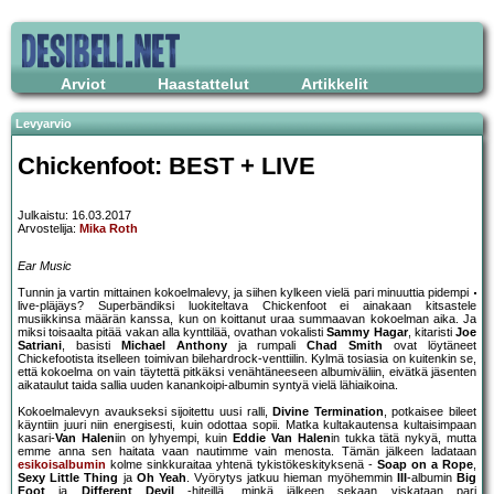
Arviot
Haastattelut
Artikkelit
Levyarvio
Chickenfoot: BEST + LIVE
Julkaistu: 16.03.2017
Arvostelija:
Mika Roth
Ear Music
Tunnin ja vartin mittainen kokoelmalevy, ja siihen kylkeen vielä pari minuuttia pidempi
live-pläjäys? Superbändiksi luokiteltava Chickenfoot ei ainakaan kitsastele
musiikkinsa määrän kanssa, kun on koittanut uraa summaavan kokoelman aika. Ja
miksi toisaalta pitää vakan alla kynttilää, ovathan vokalisti
Sammy Hagar
, kitaristi
Joe
Satriani
, basisti
Michael Anthony
ja rumpali
Chad Smith
ovat löytäneet
Chickefootista itselleen toimivan bilehardrock-venttiilin. Kylmä tosiasia on kuitenkin se,
että kokoelma on vain täytettä pitkäksi venähtäneeseen albumiväliin, eivätkä jäsenten
aikataulut taida sallia uuden kanankoipi-albumin syntyä vielä lähiaikoina.
Kokoelmalevyn avaukseksi sijoitettu uusi ralli,
Divine Termination
, potkaisee bileet
käyntiin juuri niin energisesti, kuin odottaa sopii. Matka kultakautensa kultaisimpaan
kasari-
Van Halen
iin on lyhyempi, kuin
Eddie Van Halen
in tukka tätä nykyä, mutta
emme anna sen haitata vaan nautimme vain menosta. Tämän jälkeen ladataan
esikoisalbumin
kolme sinkkuraitaa yhtenä tykistökeskityksenä -
Soap on a Rope
,
Sexy Little Thing
ja
Oh Yeah
. Vyörytys jatkuu hieman myöhemmin
III
-albumin
Big
Foot
ja
Different Devil
-hiteillä, minkä jälkeen sekaan viskataan pari