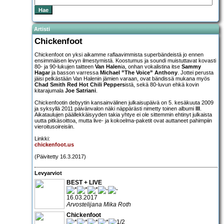
Artisti
Chickenfoot
Chickenfoot on yksi aikamme raflaavimmista superbändeistä jo ennen
ensimmäisen levyn ilmestymistä. Koostumus ja soundi muistuttavat kovasti
80- ja 90-lukujen taitteen
Van Halen
ia, onhan vokalistina itse
Sammy
Hagar
ja basson varressa
Michael ”The Voice” Anthony
. Jottei perusta
jäisi pelkästään Van Halenin jämien varaan, ovat bändissä mukana myös
Chad Smith Red Hot Chili Peppers
istä, sekä 80-luvun ehkä kovin
kitarajumala
Joe Satriani
.
Chickenfootin debyytin kansainvälinen julkaisupäivä on 5. kesäkuuta 2009
ja syksyllä 2011 päivänvalon näki näppärästi nimetty toinen albumi
III
.
Aikataulujen päällekkäisyyden takia yhtye ei ole sittemmin ehtinyt julkaista
uutta pitkäsoittoa, mutta live- ja kokoelma-paketit ovat auttaneet pahimpiin
vieroitusoireisiin.
Linkki:
chickenfoot.us
(Päivitetty 16.3.2017)
Levyarviot
BEST + LIVE
16.03.2017
Arvostelijana Mika Roth
Chickenfoot