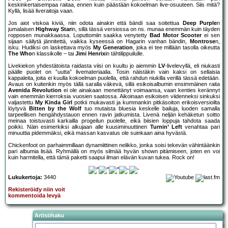
keskinkertaisempaa raitaa, ennen kuin päästään kokoelman live-osuuteen. Siis mitä?
Kyllä, lisää liveraitoja vaan.
Jos aiot viskoa kiviä, niin odota ainakin että bändi saa soitettua
Deep Purple
n
jumalaisen
Highway Star
in, sillä tässä versiossa on ns. munaa enemmän kuin täyden
ropposen munakkaassa. Loputtomiin saakka venytetty
Bad Motor Scooter
ei sen
sijaan säilytä jännitettä, vaikka kyseessä on Hagarin vanhan bändin,
Montrose
n,
isku. Hudiksi on laskettava myös
My Generation
, joka ei tee millään tasolla oikeutta
The Who
n klassikolle – tai
Jimi Henrix
in tähtilippuilulle.
Livekiekon yhdestätoista raidasta viisi on kuultu jo aiemmin
LV
-livelevyllä, eli niukasti
päälle puolet on ”uutta” livemateriaalia. Tosin näistäkin vain kaksi on sellaisia
kappaleita, joita ei kuulla kokoelman puolella, että rahdun niukilla verillä tässä edetään.
Avaus on kuitenkin myös tällä saralla väkevä, sillä esikoisalbumin ensimmäinen raita
Avenida Revolution
ei ole ainakaan menettänyt voimaansa, vaan kenties kerännyt
vain enemmän kierroksia vuosien saatossa. Aikoinaan esikoisen viidenneksi sinkuksi
valjastettu
My Kinda Girl
potkii mukavasti ja kummankin pitkäsoiton erikoisversioilta
löytyvä
Bitten by the Wolf
tuo mutaista bluesia keskelle bailuja, luoden samalla
tarpeellisen hengähdystauon ennen ravin jatkumista. Livenä neljän kehäketun soitto
meinaa toistuvasti karkailla progeilun puolelle, eikä biisien loppuja tahdota saada
poikki. Näin esimerkiksi alkujaan alle kuusiminuuttinen
Turnin’ Left
venahtaa pari
minuuttia pidemmäksi, eikä massan kasvatus ole suinkaan aina hyvästä.
Chickenfoot on parhaimmillaan dynamiittinen nelikko, jonka soisi tekevän vähintäänkin
pari albumia lisää. Ryhmällä on myös silmää hyvän shown pitämiseen, joten en voi
kuin harmitella, että tämä paketti saapui ilman elävän kuvan tukea. Rock on!
Lukukertoja:
3440
Rekisteröidy niin voit
kommentoida levyä
Artistihaku