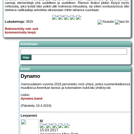
samoja elementtejä yhä uudelleen ja uudelleen. Riemun lisäksi pitäisi löytyä myös
rohkeutta, joko lyödä biisi poikki alle kolmesta minuutista, tai sitten sovitustyössä olisi
otettava radikaaleja askeleita oikeastaan mihin tahansa suuntaan.
Lukukertoja:
3829
Rekisteröidy niin voit
kommentoida levyä
Artistihaku
Artisti
Dynamo
Joensuulainen vuonna 2016 perustettu rock-yhtye, jonka suomenkielisessä
musiikissa Amerikan laveus ja kotomainen kukkoilu yhdistyvät.
Linkki:
dynamo.band
(Päivitetty 19.4.2019)
Levyarviot
IV
15.03.2017