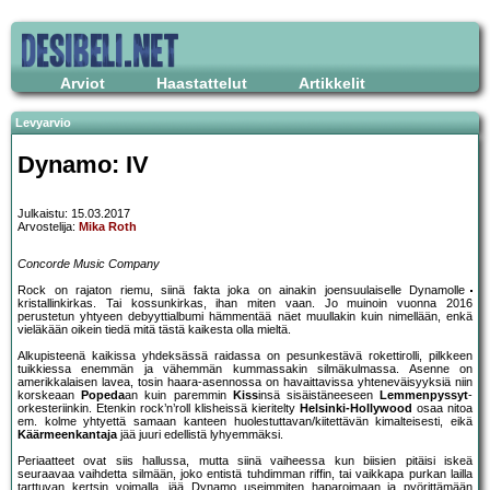
Arviot
Haastattelut
Artikkelit
Levyarvio
Dynamo: IV
Julkaistu: 15.03.2017
Arvostelija:
Mika Roth
Concorde Music Company
Rock on rajaton riemu, siinä fakta joka on ainakin joensuulaiselle Dynamolle
kristallinkirkas. Tai kossunkirkas, ihan miten vaan. Jo muinoin vuonna 2016
perustetun yhtyeen debyyttialbumi hämmentää näet muullakin kuin nimellään, enkä
vieläkään oikein tiedä mitä tästä kaikesta olla mieltä.
Alkupisteenä kaikissa yhdeksässä raidassa on pesunkestävä rokettirolli, pilkkeen
tuikkiessa enemmän ja vähemmän kummassakin silmäkulmassa. Asenne on
amerikkalaisen lavea, tosin haara-asennossa on havaittavissa yhteneväisyyksiä niin
korskeaan
Popeda
an kuin paremmin
Kiss
insä sisäistäneeseen
Lemmenpyssyt
-
orkesteriinkin. Etenkin rock’n’roll klisheissä kieritelty
Helsinki-Hollywood
osaa nitoa
em. kolme yhtyettä samaan kanteen huolestuttavan/kiitettävän kimalteisesti, eikä
Käärmeenkantaja
jää juuri edellistä lyhyemmäksi.
Periaatteet ovat siis hallussa, mutta siinä vaiheessa kun biisien pitäisi iskeä
seuraavaa vaihdetta silmään, joko entistä tuhdimman riffin, tai vaikkapa purkan lailla
tarttuvan kertsin voimalla, jää Dynamo useimmiten haparoimaan ja pyörittämään