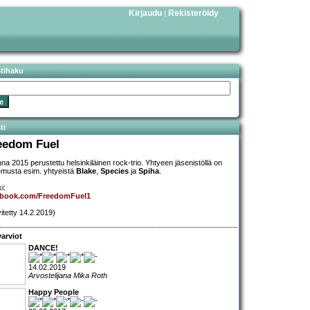
Kirjaudu
Rekisteröidy
|
stihaku
ti
eedom Fuel
na 2015 perustettu helsinkiläinen rock-trio. Yhtyeen jäsenistöllä on
musta esim. yhtyeistä
Blake
,
Species
ja
Spiha
.
i:
ebook.com/FreedomFuel1
vitetty 14.2.2019)
arviot
DANCE!
14.02.2019
Arvostelijana Mika Roth
Happy People