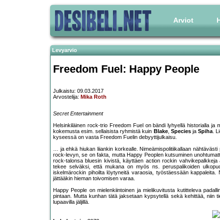
Arviot
H
Levyarvio
Freedom Fuel: Happy People
Julkaistu: 09.03.2017
Arvostelija:
Mika Roth
Secret Entertainment
Helsinkiläinen rock-trio Freedom Fuel on bändi lyhyellä historialla ja 
kokemusta esim. sellaisista ryhmistä kuin
Blake
,
Species
ja
Spiha
. L
kyseessä on vasta Freedom Fuelin debyyttijulkaisu.
… ja ehkä hiukan liiankin korkealle. Nimeämispolitiikallaan nähtäväs
rock-levyn, se on fakta, mutta Happy Peoplen kutsuminen unohtumat
rock-talonsa bluesin kivistä, käyttäen action rockin vahvikepalkke
tekee selväksi, että mukana on myös ns. peruspalikoiden ulkopuol
iskelmärockin pihoilta löytyneitä varaosia, työstäessään kappaleita. 
jättääkin hieman toivomisen varaa.
Happy People on mielenkiintoinen ja mielikuvitusta kutitteleva pada
pintaan. Mutta kunhan tätä jaksetaan kypsytellä sekä kehittää, niin t
lupaavilla jäljillä.