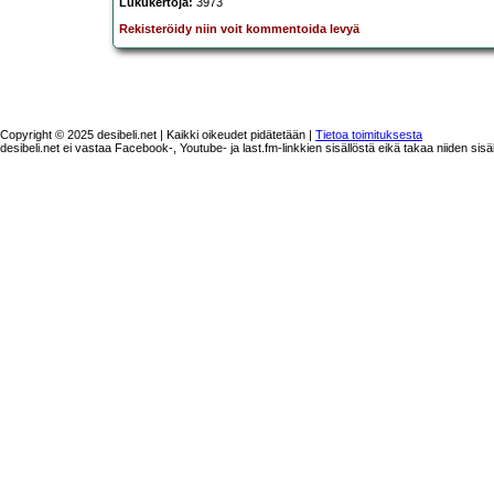
Lukukertoja:
3973
Rekisteröidy niin voit kommentoida levyä
Copyright © 2025 desibeli.net | Kaikki oikeudet pidätetään |
Tietoa toimituksesta
desibeli.net ei vastaa Facebook-, Youtube- ja last.fm-linkkien sisällöstä eikä takaa niiden sisä