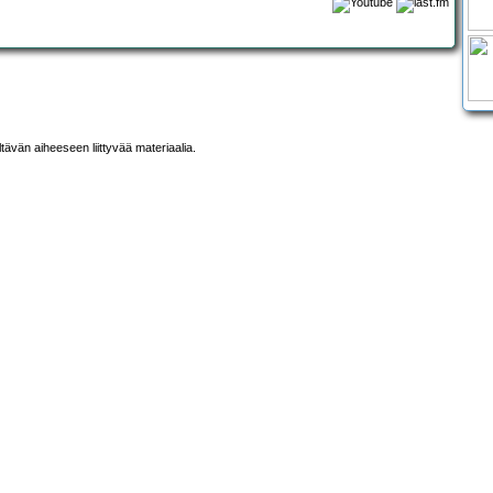
ltävän aiheeseen liittyvää materiaalia.