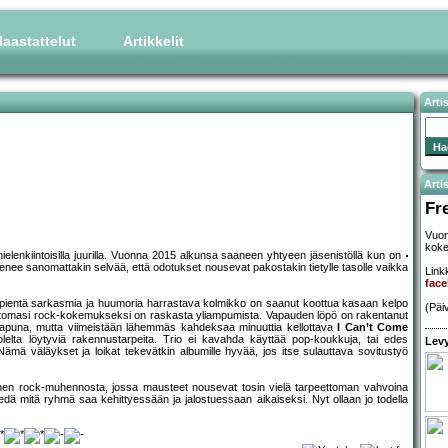
aastattelut
Artikkelit
Arti
Artis
Fr
Vuon
koke
mielenkiintoisilla juurilla. Vuonna 2015 alkunsa saaneen yhtyeen jäsenistöllä kun on
ienee sanomattakin selvää, että odotukset nousevat pakostakin tietylle tasolle vaikka
Linkk
fac
ti pientä sarkasmia ja huumoria harrastava kolmikko on saanut koottua kasaan kelpo
(Päi
tomasi rock-kokemukseksi on raskasta yliampumista. Vapauden löpö on rakentanut
ja apuna, mutta viimeistään lähemmäs kahdeksaa minuuttia kellottava
I Can’t Come
elta löytyviä rakennustarpeita. Trio ei kavahda käyttää pop-koukkuja, tai edes
Levy
Nämä väläykset ja loikat tekevätkin albumille hyvää, jos itse sulauttava sovitustyö
llinen rock-muhennosta, jossa mausteet nousevat tosin vielä tarpeettoman vahvoina
iedä mitä ryhmä saa kehittyessään ja jalostuessaan aikaiseksi. Nyt ollaan jo todella