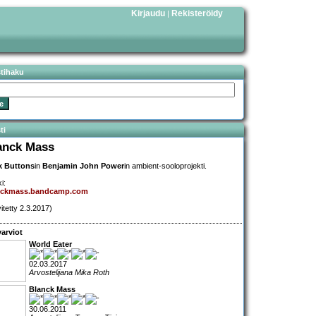
Kirjaudu
Rekisteröidy
|
stihaku
ti
anck Mass
k Buttons
in
Benjamin John Power
in ambient-sooloprojekti.
i:
nckmass.bandcamp.com
vitetty 2.3.2017)
arviot
World Eater
02.03.2017
Arvostelijana Mika Roth
Blanck Mass
30.06.2011