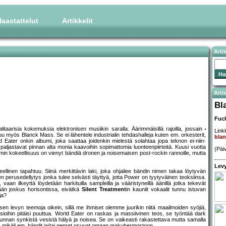
aastattelut
Artikkelit
Arti
Artis
Bl
Fuc
litaarisia kokemuksia elektronisen musiikin saralla. Äärimmäisillä rajoilla, jossain
Linkk
kuu myös Blanck Mass. Se ei lähentele industrialin tehdashalleja kuten em. orkesterit,
bla
d Eater onkin albumi, joka saattaa joidenkin mielestä solahtaa jopa teknon ei-niin-
ljastavat pinnan alta monia kaavoihin sopimattomia luonteenpiirteitä. Kuusi vuotta
(Päi
mmin kokeellisuus on vienyt bändiä dronen ja noisemaisen post-rockin rannoille, mutta
Levy
eellinen tapahtuu. Siinä merkittävin laki, joka ohjailee bändin nimen takaa löytyvän
 perusedellytys jonka tulee selvästi täyttyä, jotta Power on tyytyväinen teoksiinsa.
vaan ilkeyttä löydetään harkituilla sampleilla ja vääristyneillä äänillä jotka tekevät
tään joskus horisontissa, eivätkä
Silent Treatment
in kauniit vokaalit tunnu istuvan
ja?
en levyn teemoja oikein, sillä me ihmiset olemme juurikin niitä maailmoiden syöjiä,
sioihin pitäisi puuttua. World Eater on raskas ja massiivinen teos, se työntää dark
ajunnan synkistä vesistä hälyä ja noisea. Se on vaikeasti rakastettava mutta samalla
s, mikäli em. bändit ja/tai genret osuvat omaan makuhermostoon.