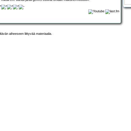
ltävän aiheeseen liittyvää materiaalia.