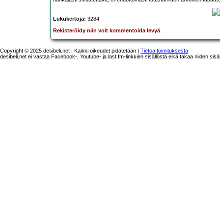
Lukukertoja:
3284
Rekisteröidy niin voit kommentoida levyä
Copyright © 2025 desibeli.net | Kaikki oikeudet pidätetään |
Tietoa toimituksesta
desibeli.net ei vastaa Facebook-, Youtube- ja last.fm-linkkien sisällöstä eikä takaa niiden sisä