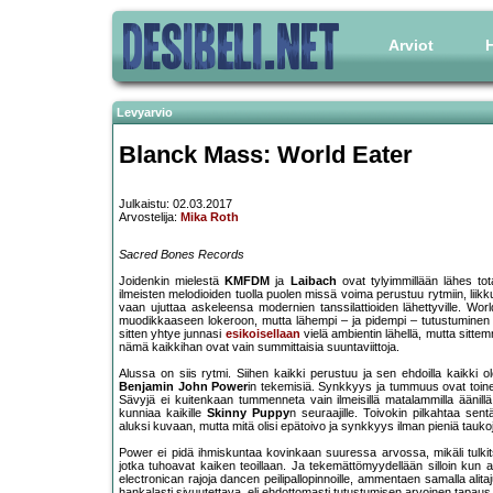
Arviot
H
Levyarvio
Blanck Mass: World Eater
Julkaistu: 02.03.2017
Arvostelija:
Mika Roth
Sacred Bones Records
Joidenkin mielestä
KMFDM
ja
Laibach
ovat tylyimmillään lähes tota
ilmeisten melodioiden tuolla puolen missä voima perustuu rytmiin, liik
vaan ujuttaa askeleensa modernien tanssilattioiden lähettyville. Worl
muodikkaaseen lokeroon, mutta lähempi – ja pidempi – tutustuminen pa
sitten yhtye junnasi
esikoisellaan
vielä ambientin lähellä, mutta sitte
nämä kaikkihan ovat vain summittaisia suuntaviittoja.
Alussa on siis rytmi. Siihen kaikki perustuu ja sen ehdoilla kaikki ol
Benjamin John Power
in tekemisiä. Synkkyys ja tummuus ovat toinen
Sävyjä ei kuitenkaan tummenneta vain ilmeisillä matalammilla äänillä, 
kunniaa kaikille
Skinny Puppy
n seuraajille. Toivokin pilkahtaa sen
aluksi kuvaan, mutta mitä olisi epätoivo ja synkkyys ilman pieniä tauko
Power ei pidä ihmiskuntaa kovinkaan suuressa arvossa, mikäli tulkits
jotka tuhoavat kaiken teoillaan. Ja tekemättömyydellään silloin kun a
electronican rajoja dancen peilipallopinnoille, ammentaen samalla alit
hankalasti sivuutettava, eli ehdottomasti tutustumisen arvoinen tapau