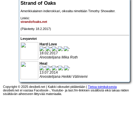
Strand of Oaks
Amerikkalainen indierokkari, oikealta nimeltään Timothy Showalter.
Linkki:
strandofoaks.net
(Päivitetty 18.2.2017)
Levyarviot
Hard Love
18.02.2017
Arvostelijana Mika Roth
Heal
13.07.2014
Arvostelijana Heikki Väliniemi
Copyright © 2025 desibeli.net | Kaikki oikeudet pidätetään |
Tietoa toimituksesta
desibeli.net ei vastaa Facebook-, Youtube- ja last.fm-linkkien sisällöstä eikä takaa niiden
sisältävän aiheeseen liittyvää materiaalia.