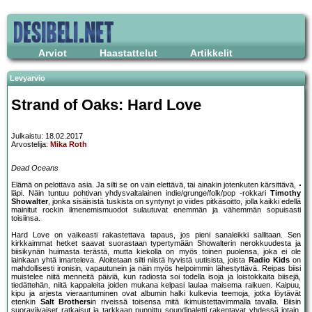
Arviot
Haastattelut
Artikkelit
Levyarvio
Strand of Oaks: Hard Love
Julkaistu: 18.02.2017
Arvostelija:
Mika Roth
Dead Oceans
Elämä on pelottava asia. Ja silti se on vain elettävä, tai ainakin jotenkuten kärsittävä,
läpi. Näin tuntuu pohtivan yhdysvaltalainen indie/grunge/folk/pop -rokkari
Timothy
Showalter
, jonka sisäisistä tuskista on syntynyt jo viides pitkäsoitto, jolla kaikki edellä
mainitut rockin ilmenemismuodot sulautuvat enemmän ja vähemmän sopuisasti
toisiinsa.
Hard Love on vaikeasti rakastettava tapaus, jos pieni sanaleikki sallitaan. Sen
kirkkaimmat hetket saavat suorastaan typertymään Showalterin nerokkuudesta ja
biisikynän huimasta terästä, mutta kiekolla on myös toinen puolensa, joka ei ole
lainkaan yhtä imarteleva. Aloitetaan silti niistä hyvistä uutisista, joista
Radio Kids
on
mahdollisesti ironisin, vapautunein ja näin myös helpoimmin lähestyttävä. Reipas biisi
muistelee niitä menneitä päiviä, kun radiosta soi todella isoja ja loistokkaita biisejä,
tiedättehän, niitä kappaleita joiden mukana kelpasi laulaa maisema raikuen. Kaipuu,
kipu ja arjesta vieraantuminen ovat albumin halki kulkevia teemoja, jotka löytävät
etenkin
Salt Brothers
in riveissä toisensa mitä ikimuistettavimmalla tavalla. Biisin
suoraviivaiset ratkaisut ja tarkkaan punnittu soundipaletti rakentavat yhdessä jotain,