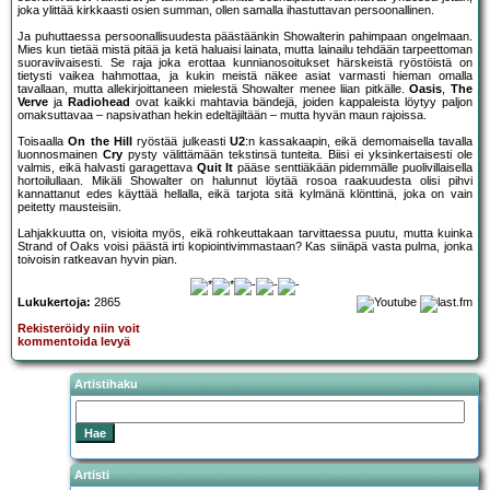
joka ylittää kirkkaasti osien summan, ollen samalla ihastuttavan persoonallinen.
Ja puhuttaessa persoonallisuudesta päästäänkin Showalterin pahimpaan ongelmaan.
Mies kun tietää mistä pitää ja ketä haluaisi lainata, mutta lainailu tehdään tarpeettoman
suoraviivaisesti. Se raja joka erottaa kunnianosoitukset härskeistä ryöstöistä on
tietysti vaikea hahmottaa, ja kukin meistä näkee asiat varmasti hieman omalla
tavallaan, mutta allekirjoittaneen mielestä Showalter menee liian pitkälle.
Oasis
,
The
Verve
ja
Radiohead
ovat kaikki mahtavia bändejä, joiden kappaleista löytyy paljon
omaksuttavaa – napsivathan hekin edeltäjiltään – mutta hyvän maun rajoissa.
Toisaalla
On the Hill
ryöstää julkeasti
U2
:n kassakaapin, eikä demomaisella tavalla
luonnosmainen
Cry
pysty välittämään tekstinsä tunteita. Biisi ei yksinkertaisesti ole
valmis, eikä halvasti garagettava
Quit It
pääse senttiäkään pidemmälle puolivillaisella
hortoilullaan. Mikäli Showalter on halunnut löytää rosoa raakuudesta olisi pihvi
kannattanut edes käyttää hellalla, eikä tarjota sitä kylmänä klönttinä, joka on vain
peitetty mausteisiin.
Lahjakkuutta on, visioita myös, eikä rohkeuttakaan tarvittaessa puutu, mutta kuinka
Strand of Oaks voisi päästä irti kopiointivimmastaan? Kas siinäpä vasta pulma, jonka
toivoisin ratkeavan hyvin pian.
Lukukertoja:
2865
Rekisteröidy niin voit
kommentoida levyä
Artistihaku
Artisti