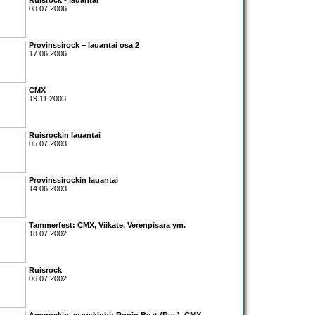
08.07.2006
Provinssirock – lauantai osa 2
17.06.2006
CMX
19.11.2003
Ruisrockin lauantai
05.07.2003
Provinssirockin lauantai
14.06.2003
Tammerfest:
CMX
,
Viikate
,
Verenpisara
ym.
18.07.2002
Ruisrock
06.07.2002
Ämyrockin avausklubi:
Ronin Beat
(Rus),
CMX