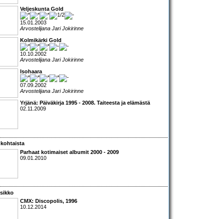
Veljeskunta Gold
15.01.2003
Arvostelijana Jari Jokirinne
Kolmikärki Gold
10.10.2002
Arvostelijana Jari Jokirinne
Isohaara
07.09.2002
Arvostelijana Jari Jokirinne
Yrjänä: Päiväkirja 1995 - 2008. Taiteesta ja elämästä
02.11.2009
kohtaista
Parhaat kotimaiset albumit 2000 - 2009
09.01.2010
sikko
CMX: Discopolis, 1996
10.12.2014