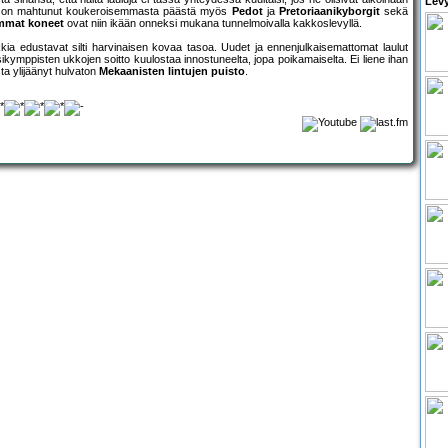
Levy
lle on mahtunut koukeroisemmasta päästä myös
Pedot
ja
Pretoriaanikyborgit
sekä
mmat koneet
ovat niin ikään onneksi mukana tunnelmoivalla kakkoslevyllä.
kia edustavat silti harvinaisen kovaa tasoa. Uudet ja ennenjulkaisemattomat laulut
ikymppisten ukkojen soitto kuulostaa innostuneelta, jopa poikamaiselta. Ei liene ihan
ta ylijäänyt hulvaton
Mekaanisten lintujen puisto
.