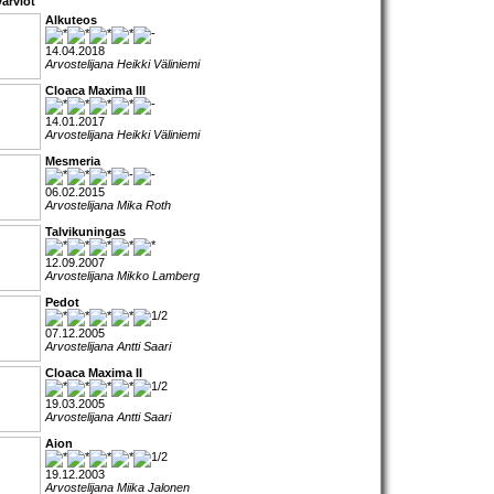
arviot
Alkuteos
14.04.2018
Arvostelijana Heikki Väliniemi
Cloaca Maxima III
14.01.2017
Arvostelijana Heikki Väliniemi
Mesmeria
06.02.2015
Arvostelijana Mika Roth
Talvikuningas
12.09.2007
Arvostelijana Mikko Lamberg
Pedot
07.12.2005
Arvostelijana Antti Saari
Cloaca Maxima II
19.03.2005
Arvostelijana Antti Saari
Aion
19.12.2003
Arvostelijana Miika Jalonen