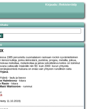
Kirjaudu
Rekisteröidy
|
stihaku
ti
MX
iossa 1985 perustettu suomalaisen raskaan rockin syvämietteinen
 tiensä kulkija, jonka äkkiväärä, punkkia, progea, metallia, joikua,
moivaa melodiaa, melankoliaa ja jatsia sekoitteleva keitos on toiminut
uvana valtavalle määrälle niin 90- kuin 2000 -luvun yhtyeitä.
peräisjäsenistä mukana on enää vain yhtyeen runollinen sielu
Yrjänä
.
Yrjänä - laulu ja basso
ne Halmkrona
- kitara
o Rasio
- kitara
-Matti Wahlström
- rummut
i:
fi
vitetty 11.10.2019)