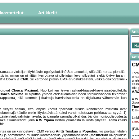
aastattelut
Artikkelit
Arti
Artis
C
toaa arvioitsijan löyhkäisiin egoöyskeisiin? Suo anteeksi, sillä tällä kertaa pienellä
Torn
iviin, minun on nimittäin kerrottava sinulle jotain levyhyllystäni: sieltä löytyy tasan
oman
of a Down
ja
CMX
. Se kertonee jotakin CMX-arvostuksestani, vaikka diskografiani
unel
esik
Alku
keutuvat
Cloaca Maxima
t. Nuo kolmen levyn raskaat-hiljaiset-harvinaiset-jaottelulla
A.W.
Cloaca Maxima III
niputtaa yhteen eteläsuomalaistuneen torniolaisbändin tekemiset
ppaletta, sillä aiemmin julkaistuja harvinaisuuksia on digiaikana vähemmän kun
A.W.
Jan
Tim
 tietysti selvää, että levyille kootut “parhaat” tuskin kenenkään mielestä ovat
Olli
oelmajärkäleille onkin löydettävissä kaksi varsin toisistaan poikkeavaa syytä: 1)
tyttävien lauluvalintojen avulla, tarjoamalla samalla pilkahdus bändin monipuolisuudesta
Linkk
aksut kansilehdet, joilla
A.W. Yrjänä
kertoo jokaisesta laulusta lyhyesti. Tämä kaikki
cmx.
hin.
(Päi
ertaa on se kiinnostavin. CMX versioi
Antti Tuisku
a ja
Popeda
a, lyö pöytään yhden
e
) ja hämmentää muillakin kovatasoisilla ylijäämäbiiseillään (
Mesmeria
n ulkopuolelle
sta sinänsä, että näitä lauluja ei tässä yhteydessä kuultaisi, jos ne olisivat aikoinaan