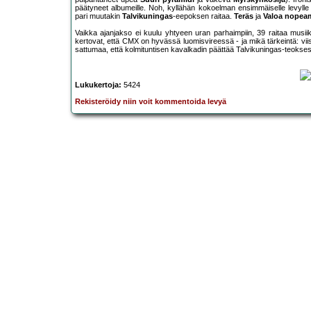
päätyneet albumeille. Noh, kyllähän kokoelman ensimmäiselle levy
pari muutakin
Talvikuningas
-eepoksen raitaa.
Teräs
ja
Valoa nopea
Vaikka ajanjakso ei kuulu yhtyeen uran parhaimpiin, 39 raitaa musiik
kertovat, että CMX on hyvässä luomisvireessä - ja mikä tärkeintä: viis
sattumaa, että kolmituntisen kavalkadin päättää Talvikuningas-teokses
Lukukertoja:
5424
Rekisteröidy niin voit kommentoida levyä