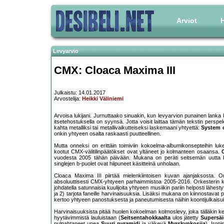
Arviot
H
Levyarvio
CMX: Cloaca Maxima III
Julkaistu: 14.01.2017
Arvostelija:
Heikki Väliniemi
Arvoisa lukijani. Jurnuttaako sinuakin, kun levyarvion punainen lanka ka
itsetehostuksella on syynsä. Jotta voisit laittaa tämän tekstin perspekti
kahta metalliksi tai metallivaikutteiseksi laskemaani yhtyettä:
System 
onkin yhtyeen osalta raskaasti puutteellinen.
Mutta onneksi on erittäin toimiviin kokoelma-albumikonsepteihin lu
kootut CMX-välitilinpäätökset ovat yltäneet jo kolmanteen osaansa.
vuodesta 2005 tähän päivään. Mukana on peräti seitsemän uutta ka
singlejen b-puolet ovat hiipuneet käsitteinä unholaan.
Cloaca Maxima III piirtää mielenkiintoisen kuvan ajanjaksosta. On
absoluuttisesti CMX-yhtyeen parhaimmistoa 2005-2016. Orkesterin kok
johdatella satunnaisia kuulijoita yhtyeen musiikin pariin helposti lähes
ja 2) tarjota faneille harvinaisuuksia. Lisäksi mukana on kiinnostavat p
kertoo yhtyeen panostuksesta ja paneutumisesta näihin koontijulkaisui
Harvinaisuuksista pitää huolen kokoelman kolmoslevy, joka tälläkin k
hyytävimmistä lauluistaan (
Seitsentahokkaalta
ulos jätetty
Supersäi
pulpahtaneet upea
Suuri pyramidi
ja väkevä
Myrskynkosija
). Ironi