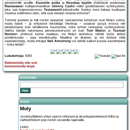
pimeämmille puolille.
Kuuntele poika
ja
Nouskaa kyytiin
yhdistävät puolestaan
Rautavaara
n kulkijaromantiikan
Johnny Cash
in miltei goottimaiseen synkkyyteen,
joka saa huipennuksensa
Testamentti
-julistuksella. Kuinka moni haluaa kuoltuaan
muuttua soittimeksi siten, että osat otetaan omasta kehosta?
Tummat juonteet ja folk-rockin tarjoamat raskaammat kehykset ovat Molyn voima,
mutta bändi – ja erityisesti tekstittäjä Vierimaa – osaavat pysyä erossa niin
tahattomasta kuin tahallisesta huumorista, sekä turhan raskaasta synkkyydestä.
Vaikka bändin rakentama pienoisuniversumi on kuin
Tom Waits
in ja
Tuomari
Nurmio
n yhdessä luoma maalaus, voi Molyn tarinoissa nähdä myös tiettyä
positiivisuutta – jopa toiveikkuutta. Maailma on likainen, ja me ihmiset vielä
saastaisempia, mutta ehkäpä
Neil Armstrong
voi nähdä kaiken kuusta kauniimpana
– kuka tietää?
Lukukertoja:
4083
Rekisteröidy niin voit
kommentoida levyä
Artistihaku
Artisti
Moly
Jyväskyläläinen yhtye operoi rohkeasti ja akustispainotteisesti folkin ja
vaihtoehtoisen pop-rockin usvaisilla rajamailla.
Linkki: