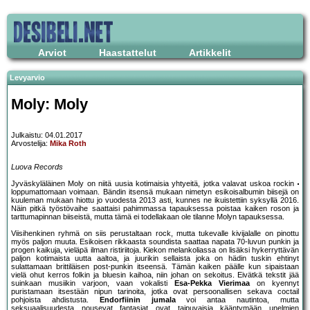
Arviot
Haastattelut
Artikkelit
Levyarvio
Moly: Moly
Julkaistu: 04.01.2017
Arvostelija:
Mika Roth
Luova Records
Jyväskyläläinen Moly on niitä uusia kotimaisia yhtyeitä, jotka valavat uskoa rockin
loppumattomaan voimaan. Bändin itsensä mukaan nimetyn esikoisalbumin biisejä on
kuuleman mukaan hiottu jo vuodesta 2013 asti, kunnes ne ikuistettiin syksyllä 2016.
Näin pitkä työstövaihe saattaisi pahimmassa tapauksessa poistaa kaiken roson ja
tarttumapinnan biiseistä, mutta tämä ei todellakaan ole tilanne Molyn tapauksessa.
Viisihenkinen ryhmä on siis perustaltaan rock, mutta tukevalle kivijalalle on pinottu
myös paljon muuta. Esikoisen rikkaasta soundista saattaa napata 70-luvun punkin ja
progen kaikuja, vieläpä ilman ristiriitoja. Kiekon melankoliassa on lisäksi hykerryttävän
paljon kotimaista uutta aaltoa, ja juurikin sellaista joka on hädin tuskin ehtinyt
sulattamaan brittiläisen post-punkin itseensä. Tämän kaiken päälle kun sipaistaan
vielä ohut kerros folkin ja bluesin kaihoa, niin johan on sekoitus. Eivätkä tekstit jää
suinkaan musiikin varjoon, vaan vokalisti
Esa-Pekka Vierimaa
on kyennyt
puristamaan itsestään nipun tarinoita, jotka ovat persoonallisen sekava coctail
pohjoista ahdistusta.
Endorfiinin jumala
voi antaa nautintoa, mutta
seksuaalisuudesta nousevat fantasiat ovat taipuvaisia kääntymään unelmien