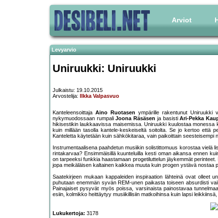
Arviot
H
Levyarvio
Uniruukki: Uniruukki
Julkaistu: 19.10.2015
Arvostelija:
Ilkka Valpasvuo
Kanteleensoittaja
Aino Ruotasen
ympärille rakentunut Uniruukki voi
nykymuodossaan rumpali
Joona Räsäsen
ja basisti
Ari-Pekka Kau
hikisestikin laukkaavissa maisemissa. Uniruukki kuulostaa monessa ko
kuin millään tasolla kantele-keskeiseltä soitolta. Se jo kertoo että p
Kanteletta käytetään kuin sähkökitaraa, vain paikoittain seesteisempi 
Instrumentaalisena paahdetun musiikin solistittomuus korostaa vielä lisä
rintakarvaa? Ensimmäisillä kuunteluilla kesti oman aikansa ennen kui
on tarpeeksi funkkia haastamaan progetiluttelun jäykemmät perintee
jopa meikäläisen kaltainen kaikkea muuta kuin progen ystävä nostaa 
Saatekirjeen mukaan kappaleiden inspiraation lähteinä ovat olleet un
puhutaan enemmän syvän REM-unen paikasta toiseen absurdisti vaihtel
Painajaiset pysyvät myös poissa, varsinaista painostavaa tunnelmaa
esiin, kolmikko heittäytyy musiikillisiin matkoihinsa kuin lapsi leikkiin
Lukukertoja:
3178