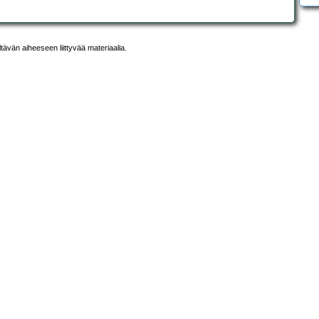
ltävän aiheeseen liittyvää materiaalia.