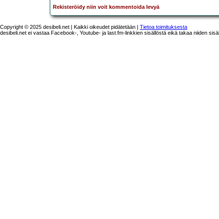
Rekisteröidy niin voit kommentoida levyä
Copyright © 2025 desibeli.net | Kaikki oikeudet pidätetään |
Tietoa toimituksesta
desibeli.net ei vastaa Facebook-, Youtube- ja last.fm-linkkien sisällöstä eikä takaa niiden sisä