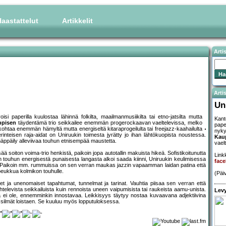
aastattelut
Artikkelit
Arti
Artis
Un
si paperilla kuulostaa lähinnä folkilta, maailmanmusiikilta tai etno-jatsilta mutta
Kant
ppisen
täydentämä trio seikkailee enemmän progerockaavan vaeltelevissa, melko
paper
htaa enemmän hämyltä mutta energiseltä kitaraprogeilulta tai freejazz-kaahailulta
nyk
erinteisen raja-aidat on Uniruukin toimesta jyrätty jo ihan lähtökuopista noustessa.
Kau
näppäily alleviivaa touhun etnisempää maustetta.
vael
ä soiton voima-trio henkistä, paikoin jopa autotallin makuista hikeä. Sofistikoitunutta
Linkk
n touhun energisestä punaisesta langasta alkoi saada kiinni, Uniruukin keulimisessa
fac
t. Paikoin mm. rummuissa on sen verran maukas jazzin vapaamman laidan patina että
peukkua kolmikon touhulle.
(Päi
et ja unenomaiset tapahtumat, tunnelmat ja tarinat. Vauhtia piisaa sen verran että
evista seikkailuista kuin rennoista uneen vaipumisista tai raukeista aamu-unista.
Levy
 ei ole, ennemminkin innostavaa. Leikkisyys täytyy nostaa kuvaavana adjektiivina
sä, silmät loistaen. Se kuuluu myös lopputuloksessa.