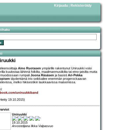
Kirjaudu
Rekisteröidy
|
stihaku
ti
iruukki
eleensoittaja
Aino Ruotasen
ympärille rakentunut Uniruukki voisi
illa kuulostaa lähinnä folkilta, maailmanmusiikilta tai etno-jatsilta mutta
ymuodossaan rumpali
Joona Räsäsen
ja basisti
Ari-Pekka
ppisen
täydentämä trio seikkailee enemmän progerockaavan
televissa, melko hikisestikin laukkaavissa maisemissa.
i:
ebook.com/uniruukkiband
vitetty 19.10.2015)
arviot
Uniruukki
19.10.2015
Arvostelijana Ilkka Valpasvuo