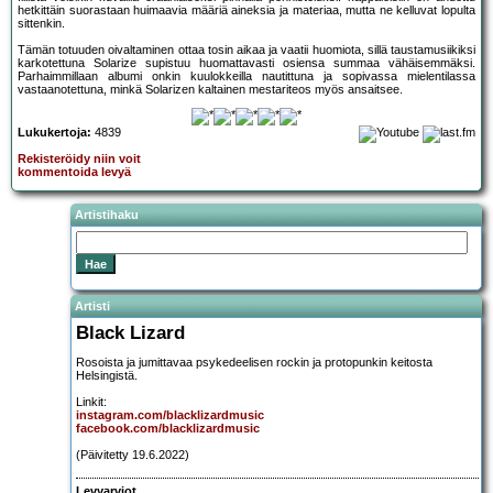
hetkittäin suorastaan huimaavia määriä aineksia ja materiaa, mutta ne kelluvat lopulta
sittenkin.
Tämän totuuden oivaltaminen ottaa tosin aikaa ja vaatii huomiota, sillä taustamusiikiksi
karkotettuna Solarize supistuu huomattavasti osiensa summaa vähäisemmäksi.
Parhaimmillaan albumi onkin kuulokkeilla nautittuna ja sopivassa mielentilassa
vastaanotettuna, minkä Solarizen kaltainen mestariteos myös ansaitsee.
Lukukertoja:
4839
Rekisteröidy niin voit
kommentoida levyä
Artistihaku
Artisti
Black Lizard
Rosoista ja jumittavaa psykedeelisen rockin ja protopunkin keitosta
Helsingistä.
Linkit:
instagram.com/blacklizardmusic
facebook.com/blacklizardmusic
(Päivitetty 19.6.2022)
Levyarviot