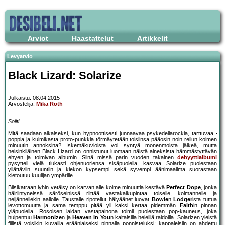
Arviot
Haastattelut
Artikkelit
Levyarvio
Black Lizard: Solarize
Julkaistu: 08.04.2015
Arvostelija:
Mika Roth
Soliti
Mitä saadaan aikaiseksi, kun hypnoottisesti junnaavaa psykedeliarockia, tarttuvaa
poppia ja kulmikasta proto-punkkia törmäytetään toisiinsa pääosin noin reilun kolmen
minuutin annoksina? Iskemäkuvioista voi syntyä monenmoista jälkeä, mutta
helsinkiläinen Black Lizard on onnistunut luomaan näistä aineksista hämmästyttävän
ehyen ja toimivan albumin. Siinä missä parin vuoden takainen
debyyttialbumi
pysytteli vielä tiukasti ohjenuoriensa sisäpuolella, kasvaa Solarize puolestaan
yllättäviin suuntiin ja kiekon kypsempi sekä syvempi äänimaailma suorastaan
kietoutuu kuulijan ympärille.
Biisikatraan lyhin vetäisy on karvan alle kolme minuuttia kestävä
Perfect Dope
, jonka
häiriintyneissä säröseinissä riittää vastakaikupintaa toiselle, kolmannelle ja
neljännellekin aallolle. Taustalle ripotellut hälyäänet luovat
Bowie
n
Lodger
ista tuttua
levottomuutta ja sama temppu pitää yli kaksi kertaa pidemmän
Faith
in pinnan
yläpuolella. Rosoisen laidan vastapainona toimii puolestaan pop-kauneus, joka
huipentuu
Harmonize
n ja
Heaven In You
n kaltaisilla heleillä raidoilla. Solarizen yleistä
fiilistä voisikin kuvailla eräänlaiseksi pinnalla ponnisteluksi: kappaleisiin on ahdettu