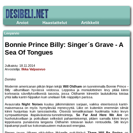
Arviot
Haastattelut
Artikkelit
Levyarvio
Bonnie Prince Billy: Singer´s Grave - A
Sea Of Tongues
Julkaistu: 18.11.2014
Arvostelija:
Ilkka Valpasvuo
Domino
Modernin americanan pitkän linjan tekijä
Will Oldham
on tuoreimmalla Bonnie Prince
Billy -albumillaan hyvässä vedossa. Leppoisa ja moniulotteinen levy pitää kiinni
korkeasta sävellyksellisestä tasosta, jossa Oldhamin kiireetön laulutulkinta loistaa
yhtä lailla kantri-hippailun kuin uneliaan folk-näppäilyn parissa.
Avausraita
Night Noises
kuuluu jälkimmäisten sarjaan, vaikka eteerisessä kantri-
maisemassa on myös hymyilevää menevyyttä. Liike on kuitenkin enemmän silmät
kiinni huojuntaa kuin tanssiaskelta. Öisestä tematiikastaan huolimatta koko levyn
sympaattisimpia iltapäiväsiesta-tunnelmointeja.
So Far And Here We Are
on
huohotuksellaan ja potkullaan selkeästi pahaenteisempi, pitäen samalla kiinni levyn
leppoisasta punaisesta langasta Oldhamin toteavan laulun rentoudella. Silti levyn
kipakampi puoli tuo kokonaisuuteen mukavasti energiaa.
Pienen tauon jälkeen pikkuhiljaa liikkeelle nytkähtävä
There Will Be Spring
on