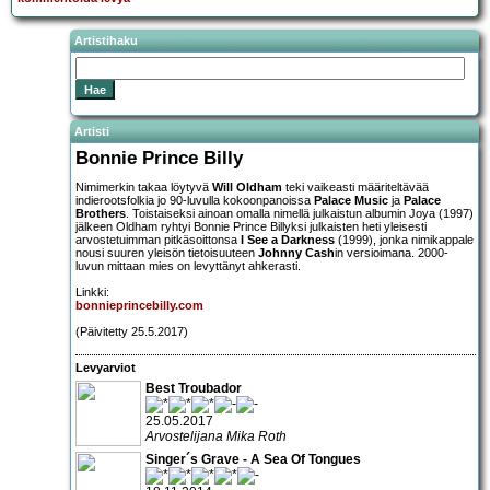
Artistihaku
Artisti
Bonnie Prince Billy
Nimimerkin takaa löytyvä
Will Oldham
teki vaikeasti määriteltävää
indierootsfolkia jo 90-luvulla kokoonpanoissa
Palace Music
ja
Palace
Brothers
. Toistaiseksi ainoan omalla nimellä julkaistun albumin Joya (1997)
jälkeen Oldham ryhtyi Bonnie Prince Billyksi julkaisten heti yleisesti
arvostetuimman pitkäsoittonsa
I See a Darkness
(1999), jonka nimikappale
nousi suuren yleisön tietoisuuteen
Johnny Cash
in versioimana. 2000-
luvun mittaan mies on levyttänyt ahkerasti.
Linkki:
bonnieprincebilly.com
(Päivitetty 25.5.2017)
Levyarviot
Best Troubador
25.05.2017
Arvostelijana Mika Roth
Singer´s Grave - A Sea Of Tongues