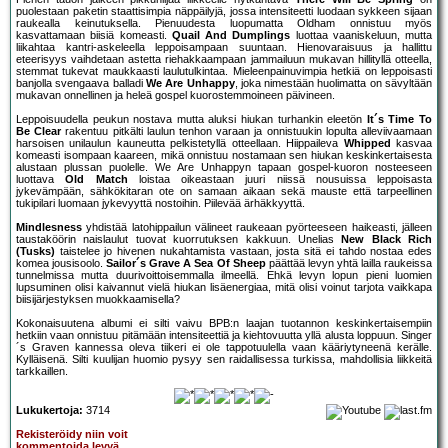
puolestaan paketin staattisimpia näppäilyjä, jossa intensiteetti luodaan sykkeen sijaan
raukealla keinutuksella. Pienuudesta luopumatta Oldham onnistuu myös
kasvattamaan biisiä komeasti.
Quail And Dumplings
luottaa vaaniskeluun, mutta
liikahtaa kantri-askeleella leppoisampaan suuntaan. Hienovaraisuus ja hallittu
eteerisyys vaihdetaan astetta riehakkaampaan jammailuun mukavan hillityllä otteella,
stemmat tukevat maukkaasti laulutulkintaa. Mieleenpainuvimpia hetkiä on leppoisasti
banjolla svengaava balladi
We Are Unhappy
, joka nimestään huolimatta on sävyltään
mukavan onnellinen ja heleä gospel kuorostemmoineen päivineen.
Leppoisuudella peukun nostava mutta aluksi hiukan turhankin eleetön
It´s Time To
Be Clear
rakentuu pitkälti laulun tenhon varaan ja onnistuukin lopulta alleviivaamaan
harsoisen unilaulun kauneutta pelkistetyllä otteellaan. Hiippaileva
Whipped
kasvaa
komeasti isompaan kaareen, mikä onnistuu nostamaan sen hiukan keskinkertaisesta
alustaan plussan puolelle. We Are Unhappyn tapaan gospel-kuoron nosteeseen
luottava
Old Match
loistaa oikeastaan juuri niissä nousuissa leppoisasta
jykevämpään, sähkökitaran ote on samaan aikaan sekä mauste että tarpeellinen
tukipilari luomaan jykevyyttä nostoihin. Piilevää ärhäkkyyttä.
Mindlesness
yhdistää latohippailun välineet raukeaan pyörteeseen haikeasti, jälleen
taustaköörin naislaulut tuovat kuorrutuksen kakkuun. Unelias
New Black Rich
(Tusks)
taistelee jo hivenen nukahtamista vastaan, josta sitä ei tahdo nostaa edes
komea jousisoolo.
Sailor´s Grave A Sea Of Sheep
päättää levyn yhtä lailla raukeissa
tunnelmissa mutta duurivoittoisemmalla ilmeellä. Ehkä levyn lopun pieni luomien
lupsuminen olisi kaivannut vielä hiukan lisäenergiaa, mitä olisi voinut tarjota vaikkapa
biisijärjestyksen muokkaamisella?
Kokonaisuutena albumi ei silti vaivu BPB:n laajan tuotannon keskinkertaisempiin
hetkiin vaan onnistuu pitämään intensiteettiä ja kiehtovuutta yllä alusta loppuun. Singer
´s Graven kannessa oleva tiikeri ei ole tappotuulella vaan kääriytyneenä kerälle.
Kylläisenä. Silti kuulijan huomio pysyy sen raidallisessa turkissa, mahdollisia liikkeitä
tarkkaillen.
Lukukertoja:
3714
Rekisteröidy niin voit
kommentoida levyä