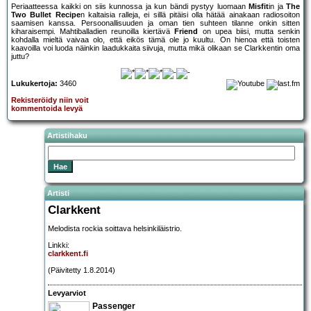
Periaatteessa kaikki on siis kunnossa ja kun bändi pystyy luomaan
Misfit
in ja
The
Two Bullet Recipe
n kaltaisia ralleja, ei sillä pitäisi olla hätää ainakaan radiosoiton
saamisen kanssa. Persoonallisuuden ja oman tien suhteen tilanne onkin sitten
kiharaisempi. Mahtiballadien reunoilla kiertävä
Friend
on upea biisi, mutta senkin
kohdalla mieltä vaivaa olo, että eikös tämä ole jo kuultu. On hienoa että toisten
kaavoilla voi luoda näinkin laadukkaita siivuja, mutta mikä olikaan se Clarkkentin oma
juttu?
Lukukertoja:
3460
Rekisteröidy niin voit
kommentoida levyä
Artistihaku
Artisti
Clarkkent
Melodista rockia soittava helsinkiläistrio.
Linkki:
clarkkent.fi
(Päivitetty 1.8.2014)
Levyarviot
Passenger