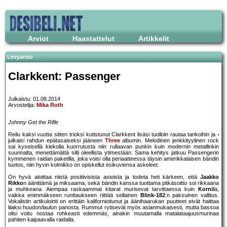
Arviot
Haastattelut
Artikkelit
Levyarvio
Clarkkent: Passenger
Julkaistu: 01.08.2014
Arvostelija:
Mika Roth
Johnny Get the Rifle
Reilu kaksi vuotta sitten trioksi kutistunut Clarkkent lisäsi tuolloin rautaa tankoihin ja
julkaisi rahdun epätasaiseksi jääneen
Three
albumin. Melodinen jenkkityylinen rock
sai kyseisellä kiekolla kuorrutusta niin rullaavan punkin kuin modernin metallinkin
suunnalta, menettämättä silti oleellista ytimestään. Sama kehitys jatkuu Passengerin
kymmenen raidan paketilla, joka voisi olla periaatteessa täysin amerikkalaisen bändin
tuotos, niin hyvin kolmikko on opiskellut esikuviensa askeleet.
On hyvä aloittaa niistä positiivisista asioista ja todeta heti kärkeen, että
Jaakko
Rikko
n äänittämä ja miksaama, sekä bändin kanssa tuottama pitkäsoitto soi rikkaana
ja muhkeana. Aiempaa raskaammat kitarat murisevat tarvittaessa kuin
Korn
illa,
vaikka enimmäkseen runttaukseen riittää sellainen
Blink-182
:n paksuinen vallitus.
Vokalistin artikulointi on erittäin kalifornioitunut ja äänihaarukan puutteet eivät haittaa
liiaksi huudon/laulun panosta. Rummut rytisevät myös asianmukaisesti, mutta bassoa
olisi voitu nostaa rohkeasti edemmäs, ainakin muutamalla matalataajuusmurinaa
pahiten kaipaavalla raidalla.