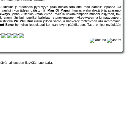
stisuus ja eteenpäin pyrkivyys pitää huolen siitä ettei taso samalla lopahda. Ja
vauhtiin kun jälleen päästy niin
Man Of Maps
in kuulas wahwah-särö ja avarampi
deways
, jokaa kuitenkin vetää viivaa Rollin´in uhkaavampaan munabluesjyrään, toki
o enemmän kuin puoliksi kallellaan stoner-maiseen jykevyyteen ja junnaavuuteen,
nnistelevä
We Will Run
riisuu jälleen särön ja haaveilee tähtitaivaan alla avarammin.
And Bone
hymyilee leppoisasti komean levyn päätökseen. Taso ei tipu myöskään
ltävän aiheeseen liittyvää materiaalia.