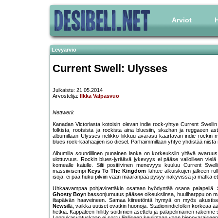
Arviot
H
Levyarvio
Current Swell: Ulysses
Julkaistu: 21.05.2014
Arvostelija:
Ilkka Valpasvuo
Nettwerk
Kanadan Victoriasta kotoisin olevan indie rock-yhtye Current Swellin 
folkista, rootsista ja rockista aina bluesiin, ska:han ja reggaeen ast
albumillaan Ulysses nelikko liikkuu avarasti kaartavan indie rockin 
blues rock-kaahaajien iso diesel. Parhaimmillaan yhtye yhdistää niist
Albumilla soundillinen punainen lanka on korkeuksiin yltävä avaruus, 
ulottuvuus. Rockin blues-jyräävä jykevyys ei pääse valloilleen vielä ka
komealle kaiulle. Silti positiivinen menevyys kuuluu Current Swellin
massiivisempi
Keys To The Kingdom
lähtee alkuiskujen jälkeen ru
isoja, ei pää huku pilviin vaan määränpää pysyy näkyvissä ja matka et
Uhkaavampaa pohjavirettäkin osataan hyödyntää osana palapeliä. Se
Ghosty Boy
n bassonjurnutus pääsee oikeuksiinsa, huuliharppu on ma
iltapäivän haaveineen. Samaa kiireetöntä hymyä on myös akustise
News
illä, vaikka uutiset ovatkin huonoja. Stadionindiefolkin korkeaa ää
hetkiä. Kappaleen hillitty soittimien asettelu ja palapelimainen raken
Loppukasvatuskaan ei sorru liialliseen keulintaan vaan hienovaraisee