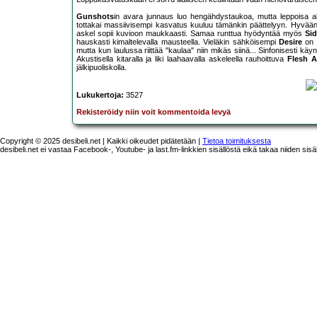
Gunshots
in avara junnaus luo hengähdystaukoa, mutta leppoisa aku
tottakai massiivisempi kasvatus kuuluu tämänkin päättelyyn. Hyvään 
askel sopii kuvioon maukkaasti. Samaa runttua hyödyntää myös
Si
hauskasti kimaltelevalla mausteella. Vieläkin sähköisempi
Desire
on j
mutta kun laulussa riittää "kaulaa" niin mikäs siinä... Sinfonisesti käy
Akustisella kitaralla ja liki laahaavalla askeleella rauhoittuva
Flesh 
jälkipuoliskolla.
Lukukertoja:
3527
Rekisteröidy niin voit kommentoida levyä
Copyright © 2025 desibeli.net | Kaikki oikeudet pidätetään |
Tietoa toimituksesta
desibeli.net ei vastaa Facebook-, Youtube- ja last.fm-linkkien sisällöstä eikä takaa niiden sisä