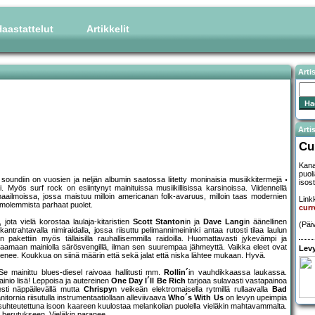
aastattelut
Artikkelit
Arti
Artis
Cu
Kana
puol
soundiin on vuosien ja neljän albumin saatossa liitetty moninaisia musiikkitermejä
isost
i. Myös surf rock on esiintynyt mainituissa musiikillisissa karsinoissa. Viidennellä
maailmoissa, jossa maistuu milloin americanan folk-avaruus, milloin taas modernien
Linkk
ä molemmista parhaat puolet.
curr
jota vielä korostaa laulaja-kitaristien
Scott Stanton
in ja
Dave Lang
in äänellinen
(Päi
ntrahtavalla nimiraidalla, jossa riisuttu pelimannimeininki antaa rutosti tilaa laulun
 pakettiin myös tällaisilla rauhallisemmilla raidoilla. Huomattavasti jykevämpi ja
llaamaan mainiolla särösvengillä, ilman sen suurempaa jähmeyttä. Vaikka eleet ovat
Levy
enee. Koukkua on siinä määrin että sekä jalat että niska lähtee mukaan. Hyvä.
 mainittu blues-diesel raivoaa hallitusti mm.
Rollin´
in vauhdikkaassa laukassa.
inio lisä! Leppoisa ja autereinen
One Day I´ll Be Rich
tarjoaa sulavasti vastapainoa
sti näppäilevällä mutta
Chrispy
n veikeän elektromaisella rytmillä rullaavalla
Bad
nitornia riisutulla instrumentaatiollaan alleviivaava
Who´s With Us
on levyn upeimpia
ne suhteutettuna isoon kaareen kuulostaa melankolian puolella vieläkin mahtavammalta.
n herutukseen. Vieläkin paranee.