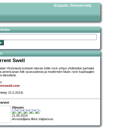
Kirjaudu
Rekisteröidy
|
stihaku
ti
rrent Swell
dan Victoriasta kotoisin olevan indie rock-yhtye yhdistelee parhaita
ia americanan folk-avaruudesta ja modernien blues rock-kaahaajien
a dieselistä.
i:
entswell.com
vitetty 21.5.2014)
arviot
Ulysses
21.05.2014
Arvostelijana Ilkka Valpasvuo