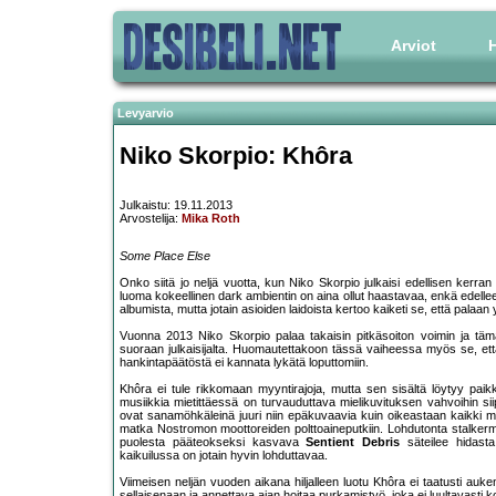
Arviot
H
Levyarvio
Niko Skorpio: Khôra
Julkaistu: 19.11.2013
Arvostelija:
Mika Roth
Some Place Else
Onko siitä jo neljä vuotta, kun Niko Skorpio julkaisi edellisen kerr
luoma kokeellinen dark ambientin on aina ollut haastavaa, enkä edellee
albumista, mutta jotain asioiden laidoista kertoo kaiketi se, että palaan
Vuonna 2013 Niko Skorpio palaa takaisin pitkäsoiton voimin ja täm
suoraan julkaisijalta. Huomautettakoon tässä vaiheessa myös se, että
hankintapäätöstä ei kannata lykätä loputtomiin.
Khôra ei tule rikkomaan myyntirajoja, mutta sen sisältä löytyy pa
musiikkia mietittäessä on turvauduttava mielikuvituksen vahvoihin siipi
ovat sanamöhkäleinä juuri niin epäkuvaavia kuin oikeastaan kaikki mu
matka Nostromon moottoreiden polttoaineputkiin. Lohdutonta stalkermai
puolesta pääteokseksi kasvava
Sentient Debris
säteilee hidast
kaikuilussa on jotain hyvin lohduttavaa.
Viimeisen neljän vuoden aikana hiljalleen luotu Khôra ei taatusti auken
sellaisenaan ja annettava ajan hoitaa purkamistyö, joka ei luultavasti k