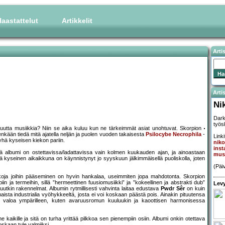
aastattelut
Artikkelit
Arti
Artis
Ni
Dark
työs
an uutta musiikkia? Niin se aika kuluu kun ne tärkeimmät asiat unohtuvat. Skorpion
nkään tiedä mitä ajatella neljän ja puolen vuoden takaisesta
Psilocybe Necrophila
-
Linki
 yhä kyseisen kiekon pariin.
niko
ins
ä albumi on ostettavissa/ladattavissa vain kolmen kuukauden ajan, ja ainoastaan
musi
 kyseinen aikaikkuna on käynnistynyt jo syyskuun jälkimmäisellä puoliskolla, joten
(Päi
ikkoja joihin pääseminen on hyvin hankalaa, useimmiten jopa mahdotonta. Skorpion
in ja termeihin, sillä ”hermeettinen fuusiomusiikki” ja ”kokeellinen ja abstrakti dub”
Levy
utkin rakennelmat. Albumin rytmillisesti vahvinta laitaa edustava
Pwdr Sêr
on kuin
sta industrialia vyöhykkeeltä, josta ei voi koskaan päästä pois. Ainakin pituutensa
a valoa ympärilleen, kuten avaruusromun kuuluukin ja kaoottisen harmonisessa
e kaikille ja sitä on turha yrittää pilkkoa sen pienempiin osiin. Albumi onkin otettava
oskaan tule valmiiksi.