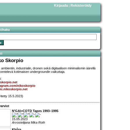
Kirjaudu
Rekisteröidy
|
stihaku
ti
ko Skorpio
 ambientin, industrialin, dronen sekä digitaalisen minimalismin äärellä
kentelevä kotimaisen undergroundin vaikuttaja.
t:
skorpio.net
tagram.com/nikoskorpio
c.nikoskorpio.net
vitetty 15.5.2023)
arviot
N'GAI+COTD Tapes 1993–1995
15.05.2023
Arvostelijana Mika Roth
Khôra