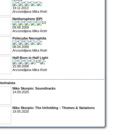
19.11.2013
Arvostelijana Mika Roth
Neithersphere (EP)
09.08.2009
Arvostelijana Mika Roth
Psilocybe Necrophila
08.04.2009
Arvostelijana Mika Roth
Half Born in Half Light
25.08.2008
Arvostelijana Mika Roth
kohtaista
Niko Skorpio: Soundtracks
14.09.2020
Niko Skorpio: The Unfolding – Themes & Variations
19.05.2020