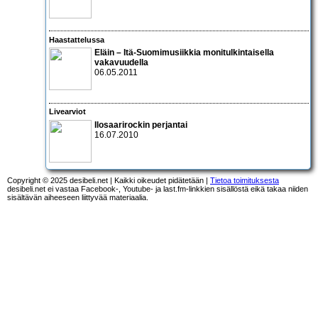
Haastattelussa
Eläin
– Itä-Suomimusiikkia monitulkintaisella
vakavuudella
06.05.2011
Livearviot
Ilosaarirockin perjantai
16.07.2010
Copyright © 2025 desibeli.net | Kaikki oikeudet pidätetään |
Tietoa toimituksesta
desibeli.net ei vastaa Facebook-, Youtube- ja last.fm-linkkien sisällöstä eikä takaa niiden
sisältävän aiheeseen liittyvää materiaalia.