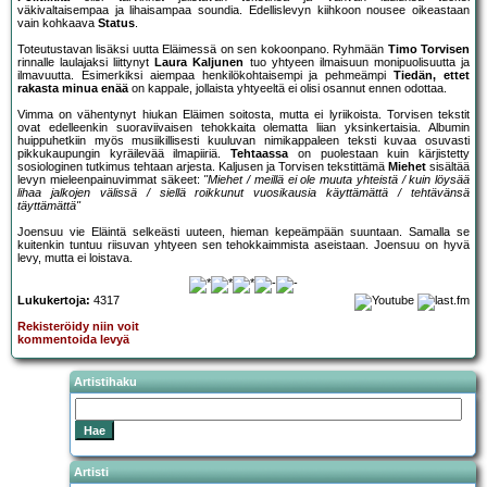
väkivaltaisempaa ja lihaisampaa soundia. Edellislevyn kiihkoon nousee oikeastaan
vain kohkaava
Status
.
Toteutustavan lisäksi uutta Eläimessä on sen kokoonpano. Ryhmään
Timo Torvisen
rinnalle laulajaksi liittynyt
Laura Kaljunen
tuo yhtyeen ilmaisuun monipuolisuutta ja
ilmavuutta. Esimerkiksi aiempaa henkilökohtaisempi ja pehmeämpi
Tiedän, ettet
rakasta minua enää
on kappale, jollaista yhtyeeltä ei olisi osannut ennen odottaa.
Vimma on vähentynyt hiukan Eläimen soitosta, mutta ei lyriikoista. Torvisen tekstit
ovat edelleenkin suoraviivaisen tehokkaita olematta liian yksinkertaisia. Albumin
huippuhetkiin myös musiikillisesti kuuluvan nimikappaleen teksti kuvaa osuvasti
pikkukaupungin kyräilevää ilmapiiriä.
Tehtaassa
on puolestaan kuin kärjistetty
sosiologinen tutkimus tehtaan arjesta. Kaljusen ja Torvisen tekstittämä
Miehet
sisältää
levyn mieleenpainuvimmat säkeet:
"Miehet / meillä ei ole muuta yhteistä / kuin löysää
lihaa jalkojen välissä / siellä roikkunut vuosikausia käyttämättä / tehtävänsä
täyttämättä"
Joensuu vie Eläintä selkeästi uuteen, hieman kepeämpään suuntaan. Samalla se
kuitenkin tuntuu riisuvan yhtyeen sen tehokkaimmista aseistaan. Joensuu on hyvä
levy, mutta ei loistava.
Lukukertoja:
4317
Rekisteröidy niin voit
kommentoida levyä
Artistihaku
Artisti