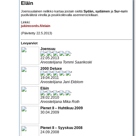
Eläin
Joensuulainen nelikko kartaa jostain sieltä
Sydän, sydämen
ja
Sur-rur
in
puolivälistä vinolla ja poukkoilevalla asennerockillaan.
Linkki:
jukirecords.fi/elain
(Päivitetty 22.5.2013)
Levyarviot
Joensuu
22.05.2013
Arvostelijana Tommi Saarikoski
2000 Deluxe
19.04.2011
Arvostelijana Jani Ekblom
Eläin
28.02.2010
Arvostelijana Mika Roth
Pienet II – Huhtikuu 2009
30.04.2009
Pienet II – Syyskuu 2008
24.09.2008