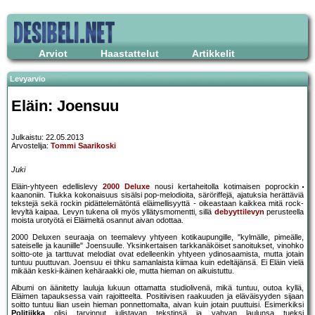
Arviot
Haastattelut
Artikkelit
Levyarvio
Eläin: Joensuu
Julkaistu: 22.05.2013
Arvostelija:
Tommi Saarikoski
Juki
Eläin-yhtyeen edellislevy
2000 Deluxe
nousi kertaheitolla kotimaisen poprockin
kaanoniin. Tiukka kokonaisuus sisälsi pop-melodioita, säröriffejä, ajatuksia herättäviä
tekstejä sekä rockin pidättelemätöntä eläimellisyyttä - oikeastaan kaikkea mitä rock-
levyltä kaipaa. Levyn tukena oli myös yllätysmomentti, sillä
debyyttilevyn
perusteella
moista urotyötä ei Eläimeltä osannut aivan odottaa.
2000 Deluxen seuraaja on teemalevy yhtyeen kotikaupungille, "kylmälle, pimeälle,
sateiselle ja kauniille" Joensuulle. Yksinkertaisen tarkkanäköiset sanoitukset, vinohko
soitto-ote ja tarttuvat melodiat ovat edelleenkin yhtyeen ydinosaamista, mutta jotain
tuntuu puuttuvan. Joensuu ei tihku samanlaista kiimaa kuin edeltäjänsä. Ei Eläin vielä
mikään keski-ikäinen kehäraakki ole, mutta hieman on aikuistuttu.
Albumi on äänitetty lauluja lukuun ottamatta studiolivenä, mikä tuntuu, outoa kyllä,
Eläimen tapauksessa vain rajoitteelta. Positiivisen raakuuden ja eläväisyyden sijaan
soitto tuntuu liian usein hieman ponnettomalta, aivan kuin jotain puuttuisi. Esimerkiksi
Politiikka
olisi tarvinnut julistavan tekstinsä ja vahvan laulunsa tueksi