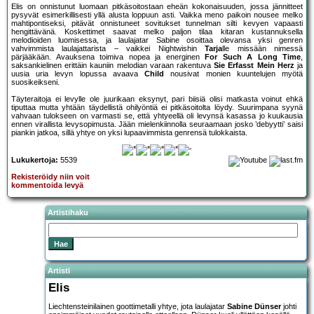
Elis on onnistunut luomaan pitkäsoitostaan eheän kokonaisuuden, jossa jännitteet
pysyvät esimerkillisesti yllä alusta loppuun asti. Vaikka meno paikoin nousee melko
mahtipontiseksi, pitävät onnistuneet sovitukset tunnelman silti kevyen vapaasti
hengittävänä. Koskettimet saavat melko paljon tilaa kitaran kustannuksella
melodioiden luomisessa, ja laulajatar Sabine osoittaa olevansa yksi genren
vahvimmista laulajattarista – vaikkei Nightwishin
Tarja
lle missään nimessä
pärjääkään. Avauksena toimiva nopea ja energinen
For Such A Long Time
,
saksankielinen erittäin kauniin melodian varaan rakentuva
Sie Erfasst Mein Herz
ja
uusia uria levyn lopussa avaava
Child
nousivat monien kuuntelujen myötä
suosikeikseni.
Täyteraitoja ei levylle ole juurikaan eksynyt, pari biisiä olisi matkasta voinut ehkä
tiputtaa mutta yhtään täydellistä ohilyöntiä ei pitkäsoitolta löydy. Suurimpana syynä
vahvaan tulokseen on varmasti se, että yhtyeellä oli levynsä kasassa jo kuukausia
ennen virallista levysopimusta. Jään mielenkiinnolla seuraamaan josko ’debyytti’ saisi
piankin jatkoa, sillä yhtye on yksi lupaavimmista genrensä tulokkaista.
Lukukertoja:
5539
Rekisteröidy niin voit
kommentoida levyä
Artistihaku
Artisti
Elis
Liechtensteinilainen goottimetalli yhtye, jota laulajatar
Sabine Dünser
johti