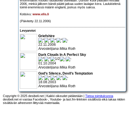
ensimmäiset vuodet rautaisella otteellaan. Dünser kuoli yllättäen kesällä
2006, minkä jälkeen bändi päätti jatkaa uuden laulajan kera. Laulukielenä
toimii enemmissä määrin englanti, joskus myös saksa.
Kotisivu:
www.elis.li
(Päivitetty 22.11.2006)
Levyarviot
Griefshire
22.11.2006
Arvostelijana Mika Roth
Dark Clouds In A Perfect Sky
01.10.2004
Arvostelijana Mika Roth
God’s Silence, Devil’s Temptation
18.08.2003
Arvostelijana Mika Roth
Copyright © 2025 desibeli.net | Kaikki oikeudet pidätetään |
Tietoa toimituksesta
desibeli.net ei vastaa Facebook-, Youtube- ja last.fm-linkkien sisällöstä eikä takaa niiden
sisältävän aiheeseen liittyvää materiaalia.