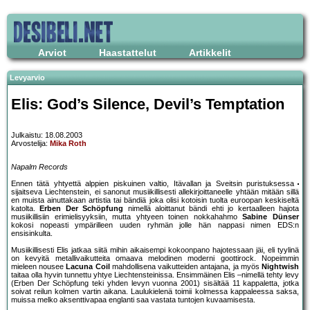
Arviot
Haastattelut
Artikkelit
Levyarvio
Elis: God’s Silence, Devil’s Temptation
Julkaistu: 18.08.2003
Arvostelija:
Mika Roth
Napalm Records
Ennen tätä yhtyettä alppien piskuinen valtio, Itävallan ja Sveitsin puristuksessa
sijaitseva Liechtenstein, ei sanonut musiikillisesti allekirjoittaneelle yhtään mitään sillä
en muista ainuttakaan artistia tai bändiä joka olisi kotoisin tuolta euroopan keskiseltä
katolta.
Erben Der Schöpfung
nimellä aloittanut bändi ehti jo kertaalleen hajota
musiikillisiin erimielisyyksiin, mutta yhtyeen toinen nokkahahmo
Sabine Dünser
kokosi nopeasti ympärilleen uuden ryhmän jolle hän nappasi nimen EDS:n
ensisinkulta.
Musiikillisesti Elis jatkaa siitä mihin aikaisempi kokoonpano hajotessaan jäi, eli tyylinä
on kevyitä metallivaikutteita omaava melodinen moderni goottirock. Nopeimmin
mieleen nousee
Lacuna Coil
mahdollisena vaikutteiden antajana, ja myös
Nightwish
taitaa olla hyvin tunnettu yhtye Liechtensteinissa. Ensimmäinen Elis –nimellä tehty levy
(Erben Der Schöpfung teki yhden levyn vuonna 2001) sisältää 11 kappaletta, jotka
soivat reilun kolmen vartin aikana. Laulukielenä toimii kolmessa kappaleessa saksa,
muissa melko aksenttivapaa englanti saa vastata tuntojen kuvaamisesta.