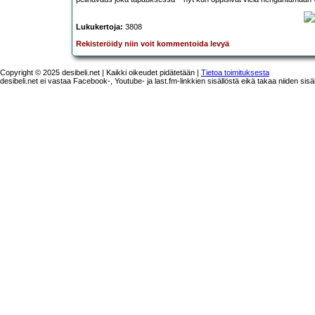
Lukukertoja:
3808
Rekisteröidy niin voit kommentoida levyä
Copyright © 2025 desibeli.net | Kaikki oikeudet pidätetään |
Tietoa toimituksesta
desibeli.net ei vastaa Facebook-, Youtube- ja last.fm-linkkien sisällöstä eikä takaa niiden sisä