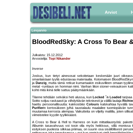
Arviot
H
Levyarvio
BloodRedSky: A Cross To Bear &
Julkaistu: 15.12.2012
Arvostelija:
Topi Nikander
Inverse
Joskus, kun tietyt ainesosat sekoitetaan keskenään juuri oikeass
omanlaistaan tyyliä edustavaa materiaalia. Kotomaisen BloodRedSkyn 
ja
Danzig
, mutta tämä retkue kumartaakin esikuvilleen omaan tyyliins
metal -runttaus on homman nimi. Vanhan liiton stoner-veivauksen k
kohti mitä ikinä tielle sattuu päätymäänkään.
Tilanne tehdään selväksi heti alussa, kun
Locked ´n Loaded
tarjoaa 
Soitto soljuu raskaasti ja viihdyttävän teknisesti ja välillä laulaja
Richte
haettu persoonallisuutta: kakkosbiisi
Colours
kalskahtaa hyvällä tava
Purifier
in kertosäkeen jylhä taustalaulu maalailee tuomiopäivän tunn
muutamaa kerrosta alempaa. Vaikutteita on viljelty maltilla, joten sill
viimeistelee kyydin tyylikkäästi.
A Cross to Bear & Hell to Harness on kuin mittatilaustyötä: pakett
Albumin tasavahvuus voi tosin olla myös heikkous, sillä monissa k
esityksen puolesta silkkaa priimaa, on suurin osa sisällöllisesti perus
pelinavaus joka tapauksessa – nyt kun oppisivat vielä hengähtämään vä