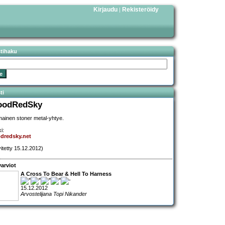
Kirjaudu
Rekisteröidy
|
stihaku
ti
oodRedSky
mainen stoner metal-yhtye.
i:
dredsky.net
vitetty 15.12.2012)
arviot
A Cross To Bear & Hell To Harness
15.12.2012
Arvostelijana Topi Nikander