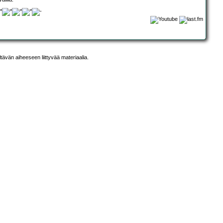
ltävän aiheeseen liittyvää materiaalia.