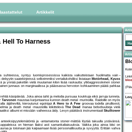
aastattelut
Artikkelit
Arti
 Hell To Harness
Artis
Bl
Koti
a suhteessa, syntyy luomisprosessissa kaikista vaikutteistaan huolimatta vain
Linkk
debyytin saatekirjeessä selkeimmiksi vertailukohdiksi listataan
Motörhead, Kyuss
bloo
ä ja ynnää pakettiin vielä muutaman kilon lisää raskautta: yltiöaggressiivinen stoner
altainen junnaus on marginaalissa ja pääosassa hervoton kohkaaminen päätä pahkaa
(Päi
rehtiä käsipäivää. Joka ainoa tahti ja melodia pursuaa koukkuja eikä jarruja tunneta.
Levy
r Tarvonen
maustaa karjuntaansa kunnon death metal -murinoilla. Raidoille on myös
lla äijäheviltä, kieroutunut egotrippi
A Hero to A Few
groovaa todella pirullisesti,
elmia ja death metal -mausteilla leikittelevä
The Dead
manaa belsebuubeja vielä
isalaatiksi albumi ei missään vaiheessa äidy. Levyn päättävä instrumentaali
Skulltower
i anteeksipyytelemätöntä ja -antamatonta stoner-mättöä löytää takuulla ystävänsä.
appaleissa on hieman liiaksi asti samankaltaisuuksia. Vaikka joka ainoa biisi on
kauraa ja toisinaan jää kaipaamaan lisää persoonallisuutta ja syvyyttä. Erittäin vahva
lillä.