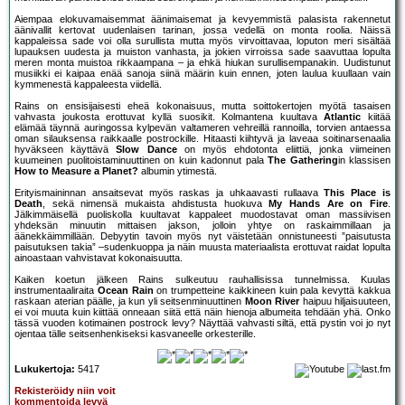
Aiempaa elokuvamaisemmat äänimaisemat ja kevyemmistä palasista rakennetut
äänivallit kertovat uudenlaisen tarinan, jossa vedellä on monta roolia. Näissä
kappaleissa sade voi olla surullista mutta myös virvoittavaa, loputon meri sisältää
lupauksen uudesta ja muiston vanhasta, ja jokien virroissa sade saavuttaa lopulta
meren monta muistoa rikkaampana – ja ehkä hiukan surullisempanakin. Uudistunut
musiikki ei kaipaa enää sanoja siinä määrin kuin ennen, joten laulua kuullaan vain
kymmenestä kappaleesta viidellä.
Rains on ensisijaisesti eheä kokonaisuus, mutta soittokertojen myötä tasaisen
vahvasta joukosta erottuvat kyllä suosikit. Kolmantena kuultava
Atlantic
kiitää
elämää täynnä auringossa kylpevän valtameren vehreillä rannoilla, torvien antaessa
oman silauksensa raikkaalle postrockille. Hitaasti kiihtyvä ja laveaa soitinarsenaalia
hyväkseen käyttävä
Slow Dance
on myös ehdotonta eliittiä, jonka viimeinen
kuumeinen puolitoistaminuuttinen on kuin kadonnut pala
The Gathering
in klassisen
How to Measure a Planet?
albumin ytimestä.
Erityismaininnan ansaitsevat myös raskas ja uhkaavasti rullaava
This Place is
Death
, sekä nimensä mukaista ahdistusta huokuva
My Hands Are on Fire
.
Jälkimmäisellä puoliskolla kuultavat kappaleet muodostavat oman massiivisen
yhdeksän minuutin mittaisen jakson, jolloin yhtye on raskaimmillaan ja
äänekkäimmillään. Debyytin tavoin myös nyt väistetään onnistuneesti ”paisutusta
paisutuksen takia” –sudenkuoppa ja näin muusta materiaalista erottuvat raidat lopulta
ainoastaan vahvistavat kokonaisuutta.
Kaiken koetun jälkeen Rains sulkeutuu rauhallisissa tunnelmissa. Kuulas
instrumentaaliraita
Ocean Rain
on trumpetteine kaikkineen kuin pala kevyttä kakkua
raskaan aterian päälle, ja kun yli seitsenminuuttinen
Moon River
haipuu hiljaisuuteen,
ei voi muuta kuin kiittää onneaan siitä että näin hienoja albumeita tehdään yhä. Onko
tässä vuoden kotimainen postrock levy? Näyttää vahvasti siltä, että pystin voi jo nyt
ojentaa tälle seitsenhenkiseksi kasvaneelle orkesterille.
Lukukertoja:
5417
Rekisteröidy niin voit
kommentoida levyä