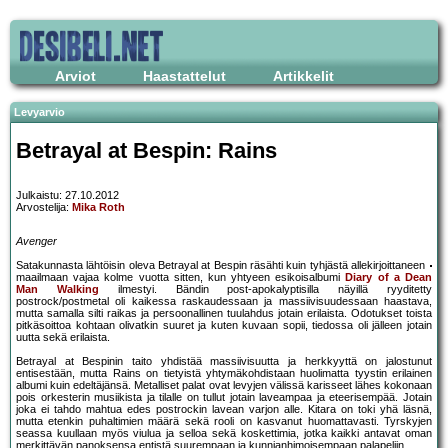
Arviot
Haastattelut
Artikkelit
Levyarvio
Betrayal at Bespin: Rains
Julkaistu: 27.10.2012
Arvostelija:
Mika Roth
Avenger
Satakunnasta lähtöisin oleva Betrayal at Bespin räsähti kuin tyhjästä allekirjoittaneen
maailmaan vajaa kolme vuotta sitten, kun yhtyeen esikoisalbumi
Diary of a Dean
Man Walking
ilmestyi. Bändin post-apokalyptisilla näyillä ryyditetty
postrock/postmetal oli kaikessa raskaudessaan ja massiivisuudessaan haastava,
mutta samalla silti raikas ja persoonallinen tuulahdus jotain erilaista. Odotukset toista
pitkäsoittoa kohtaan olivatkin suuret ja kuten kuvaan sopii, tiedossa oli jälleen jotain
uutta sekä erilaista.
Betrayal at Bespinin taito yhdistää massiivisuutta ja herkkyyttä on jalostunut
entisestään, mutta Rains on tietyistä yhtymäkohdistaan huolimatta tyystin erilainen
albumi kuin edeltäjänsä. Metalliset palat ovat levyjen välissä karisseet lähes kokonaan
pois orkesterin musiikista ja tilalle on tullut jotain laveampaa ja eteerisempää. Jotain
joka ei tahdo mahtua edes postrockin lavean varjon alle. Kitara on toki yhä läsnä,
mutta etenkin puhaltimien määrä sekä rooli on kasvanut huomattavasti. Tyrskyjen
seassa kuullaan myös viulua ja selloa sekä koskettimia, jotka kaikki antavat oman
merkittävän panoksensa entistä suurempaan ja kunnianhimoisempaan palapeliin.