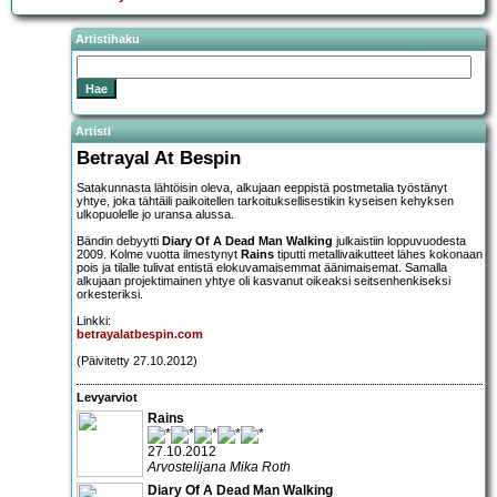
Artistihaku
Artisti
Betrayal At Bespin
Satakunnasta lähtöisin oleva, alkujaan eeppistä postmetalia työstänyt
yhtye, joka tähtäili paikoitellen tarkoituksellisestikin kyseisen kehyksen
ulkopuolelle jo uransa alussa.
Bändin debyytti
Diary Of A Dead Man Walking
julkaistiin loppuvuodesta
2009. Kolme vuotta ilmestynyt
Rains
tiputti metallivaikutteet lähes kokonaan
pois ja tilalle tulivat entistä elokuvamaisemmat äänimaisemat. Samalla
alkujaan projektimainen yhtye oli kasvanut oikeaksi seitsenhenkiseksi
orkesteriksi.
Linkki:
betrayalatbespin.com
(Päivitetty 27.10.2012)
Levyarviot
Rains
27.10.2012
Arvostelijana Mika Roth
Diary Of A Dead Man Walking