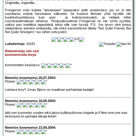
Originellia, originellia…
Frengersin voisi kuitata ”ainoastaan” lupaavaksi pelin avaukseksi, jos se ei olisi
suorittanut erästä harvinaista tulikoetta. Se kuulosti likimain yhtä hyvältä niin
kuulokekuuntelussa kuin auto - ja kotistereoissakin, ja vieläpä mihin
vuorokaudenaikaan tahansa. Yksipuolisuudesta Frengersiä on siis turha syyttää,
vaikka pari todellista tappobiisiä tekisi sille vain hyvää. P.S. Jos levyn nimi tuntuu
mielestänne jotenkin omituiselta, niin ehkä kansivihkoon liitetty ”Not Quite Friends But
Not Quite Strangers” tuo siihen selvyyden.
Lukukertoja:
16181
Rekisteröidy niin voit
kommentoida levyä
Kommenttien keskiarvo:
Nimetön kommentoi 26.07.2004:
Pisteet:
Loistava levy!! Jonas Bjerre on maailman parhaimpia laulajia!
Nimetön kommentoi 18.09.2004:
Pisteet:
tätä oon kuunnelut vuoden eikä jaksa kyllästyä!snow brigade ja 8 flew over,one was
destroyed on parhaita biisejä ikinä!!
Nimetön kommentoi 23.09.2004:
Pisteet: