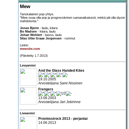
Mew
Tanskalainen pop-yhtye.
"Mew osaa olla pop ja progressiivinen samanaikaisesti, minkä piti olla täysin
mahdotonta."
Jonas Bjerre
- laulu, kitara
Bo Madsen
- kitara, laulu
Johan Wohlert
- basso, laulu
Silas Utke Graae Jorgensen
- rummut
Linkki:
mewsite.com
(Päivitetty 1.7.2013)
Levyarviot
And the Glass Handed Kites
19.10.2005
Arvostelijana Sami Nissinen
Frengers
13.08.2003
Arvostelijana Jari Jokirinne
Livearviot
Provinssirock 2013 - perjantai
14.06.2013