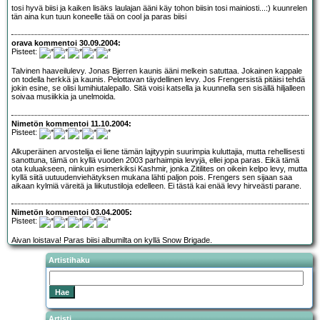
tosi hyvä biisi ja kaiken lisäks laulajan ääni käy tohon biisin tosi mainiosti...:) kuunrelen
tän aina kun tuun koneelle tää on cool ja paras biisi
orava kommentoi 30.09.2004:
Pisteet:
Talvinen haaveilulevy. Jonas Bjerren kaunis ääni melkein satuttaa. Jokainen kappale
on todella herkkä ja kaunis. Pelottavan täydellinen levy. Jos Frengersistä pitäisi tehdä
jokin esine, se olisi lumihiutalepallo. Sitä voisi katsella ja kuunnella sen sisällä hiljalleen
soivaa musiikkia ja unelmoida.
Nimetön kommentoi 11.10.2004:
Pisteet:
Alkuperäinen arvostelija ei liene tämän lajityypin suurimpia kuluttajia, mutta rehellisesti
sanottuna, tämä on kyllä vuoden 2003 parhaimpia levyjä, ellei jopa paras. Eikä tämä
ota kuluakseen, niinkuin esimerkiksi Kashmir, jonka Zitilites on oikein kelpo levy, mutta
kyllä siitä uutuudenviehätyksen mukana lähti paljon pois. Frengers sen sijaan saa
aikaan kylmiä väreitä ja liikutustiloja edelleen. Ei tästä kai enää levy hirveästi parane.
Nimetön kommentoi 03.04.2005:
Pisteet:
Aivan loistava! Paras biisi albumilta on kyllä Snow Brigade.
Artistihaku
Artisti