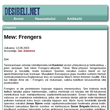
Arviot
Haastattelut
Artikkelit
Levyarvio
Mew: Frengers
Julkaistu: 13.08.2003
Arvostelija:
Jari Jokirinne
Epic
Tanskanmaan virkeää rokkitilannetta tuli
Kashmir
-arvion yhteydessä jo hehkutettua,
joten tartutaan heti kiinni Frengers-albumiin. Tämä Mew-yhtyeen hengentuotos
ilmestyi jo keväällä, mutta kesäisen Suomen vierailun vuoksi bändi on nyt
ajankohtaisempi kuin koskaan. Muuallakin Euroopassa (jopa musiikin suhteen hieman
nurkkakuntaisessa Englannissa) levy on nostanut Mew’n nimen ihmisten huulille. Eikä
tuo mikään ihme ole – Frengers vie mukanaan, vaikka todelliset iskusävelmät siltä
puuttuvatkin.
Frengers ei ole perinteiseen kaavaan nojaava menestyslevy. Sen keitosta eivät
liialliset lainailut pääse häiritsemään, vaikka merkkejä voi havaita niin 80-lukuisesta
metelirokista kuin mahtipontisesta stadionhehkutuksestakin. Ennen kaikkea Mewin
vahvuus on mainioissa melodioissa, jotka niin monista tämän päivän indie-bändeistä
poiketen kantavat koko levyn vaivatta loppuun asti. Myös hyvin feminiinillä äänellä
operoiva vokalisti
Jonas Bjerre
vetää rajoittuneisuudestaan huolimatta pinnat kotiin.
Erityisen vakuuttava Bjerren suoritus on kiehtovassa
Snow Brigade
-biisissä, joka
lopullisesti pudottaa lokerointia turhan aktiivisesti harrastavan arvostelijan polvilleen.